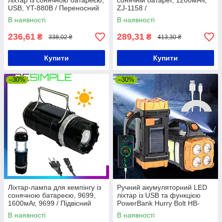
ліхтар із сонячною батареєю,
сонячній батареї, 1200мАч,
USB, YT-880B / Переносний
ZJ-1158 /
LED прожектор із power bank
Багатофункціональний
В наявності
В наявності
акумуляторний ліхтар-лампа
236,61
289,31
₴
₴
338,02 ₴
413,30 ₴
Купити
Купити
–30%
–30%
Ліхтар-лампа для кемпінгу із
Ручний акумуляторний LED
сонячною батареєю, 9699,
ліхтар із USB та функцією
1600мАг, 9699 / Підвісний
PowerBank Hurry Bolt HB-
світильник з повербанком
2678 / Ліхтар на сонячній
В наявності
В наявності
батареї