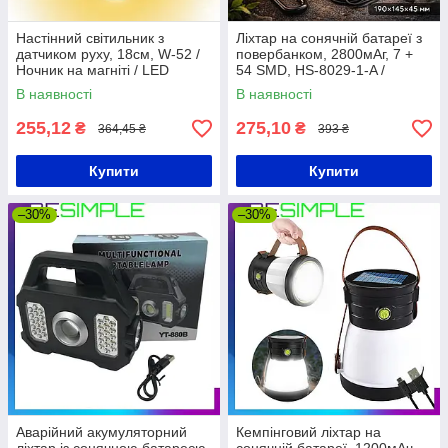
Настінний світильник з
Ліхтар на сонячній батареї з
датчиком руху, 18см, W-52 /
повербанком, 2800мАг, 7 +
Ночник на магніті / LED
54 SMD, HS-8029-1-A /
ліхтарик на акумуляторі /
Ручний світлодіодний
В наявності
В наявності
Ліхтарик нічник
прожектор
255,12
275,10
₴
₴
364,45 ₴
393 ₴
Купити
Купити
–30%
–30%
Аварійний акумуляторний
Кемпінговий ліхтар на