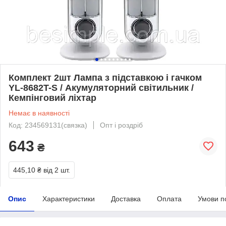
Комплект 2шт Лампа з підставкою і гачком
YL-8682T-S / Акумуляторний світильник /
Кемпінговий ліхтар
Немає в наявності
Код: 234569131(связка)
Опт і роздріб
643
₴
445,10 ₴
від 2 шт.
Опис
Характеристики
Доставка
Оплата
Умови п