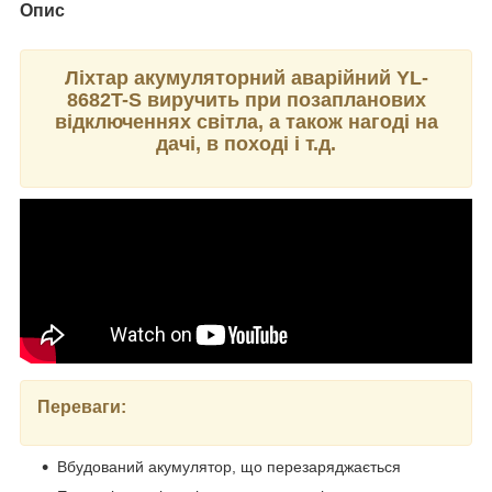
Опис
Ліхтар акумуляторний аварійний YL-
8682T-S виручить при позапланових
відключеннях світла, а також нагоді на
дачі, в поході і т.д.
Переваги:
Вбудований акумулятор, що перезаряджається