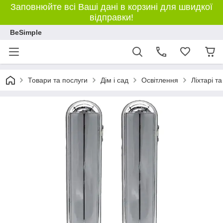
Заповнюйте всі Ваші дані в корзині для швидкої
відправки!
BeSimple
Товари та послуги
Дім і сад
Освітлення
Ліхтарі т