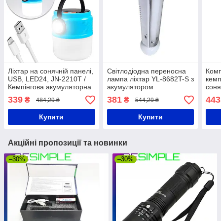
Ліхтар на сонячній панелі,
Світлодіодна переносна
Комп
USB, LED24, JN-2210T /
лампа ліхтар YL-8682T-S з
кемп
Кемпінгова акумуляторна
акумулятором
соня
лампа / Туристичний
Кемп
339
381
443
₴
₴
484,29 ₴
544,29 ₴
ліхтарик
Купити
Купити
Акційні пропозиції та новинки
–30%
–30%