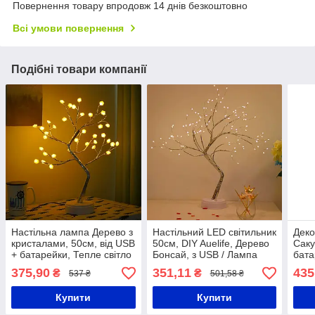
Повернення товару впродовж 14 днів безкоштовно
Всі умови повернення
Подібні товари компанії
Настільна лампа Дерево з
Настільний LED світильник
Деко
кристалами, 50см, від USB
50см, DIY Auelife, Дерево
Саку
+ батарейки, Тепле світло
Бонсай, з USB / Лампа
бата
/ Декоративний світильник
світлодіодна на
Світ
375,90
351,11
435
₴
₴
537 ₴
501,58 ₴
дерево
батарейках
роже
Купити
Купити