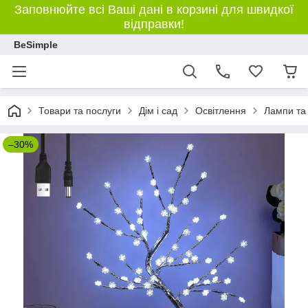
Заповнюйте всі Ваші дані в корзині для швидкої
відправки!
BeSimple
Товари та послуги
Дім і сад
Освітлення
Лампи та 
–30%