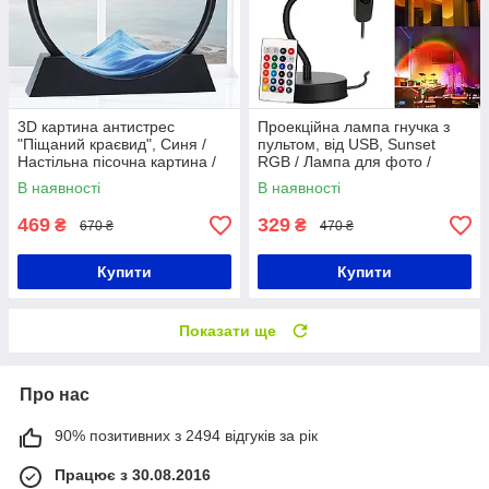
3D картина антистрес
Проекційна лампа гнучка з
"Піщаний краєвид", Синя /
пультом, від USB, Sunset
Настільна пісочна картина /
RGB / Лампа для фото /
Антистрес в кімнату
Лампа-захід сонця
В наявності
В наявності
469
329
₴
₴
670 ₴
470 ₴
Купити
Купити
Показати ще
Про нас
90% позитивних з 2494 відгуків за рік
Працює з 30.08.2016