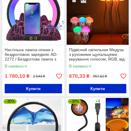
Настільна лампа-нічник з
Підвісний світильник Медуза
бездротовою зарядкою AD-
з рухомими щупальцями,
2272 / Бездротова лампа з
керування голосом, RGB, від
колонкою та будильником
USB / Підвісний нічник
В наявності
В наявності
1 780,10
670,33
₴
₴
2 543 ₴
957,62 ₴
Купити
Купити
–30%
–30%