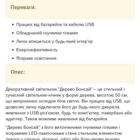
Переваги:
Працює від батарейок та кабелю USB
Обладнаний гнучкими гілками
Легко впишеться у будь-який інтер'єр
Енергоефективність
Яскраве освітлення
Опис:
Декоративний світильник "Дерево Бонсай" – це стильний і
сучасний світильник-нічник у формі дерева, висотою 50 см,
що випромінює холодне біле світло. Він працює від USB, що
дозволяє легко підключити його до будь-якого джерела
живлення з USB-роз'ємом, будь то комп'ютер, павербанк або
адаптер. Також можливе живлення від батарейок.
"Дерево Бонсай" з його витонченими гнучкими гілками і
яскравими LED-лампочками стане стильним елементом
декору у спальні, вітальні, офісі або будь-якому іншому