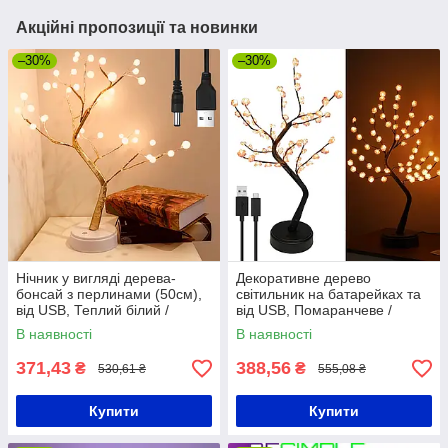
Акційні пропозиції та новинки
–30%
–30%
Нічник у вигляді дерева-
Декоративне дерево
бонсай з перлинами (50см),
світильник на батарейках та
від USB, Теплий білий /
від USB, Помаранчеве /
Світильник-дерево
Настільний світильник нічник
В наявності
В наявності
371,43
388,56
₴
₴
530,61 ₴
555,08 ₴
Купити
Купити