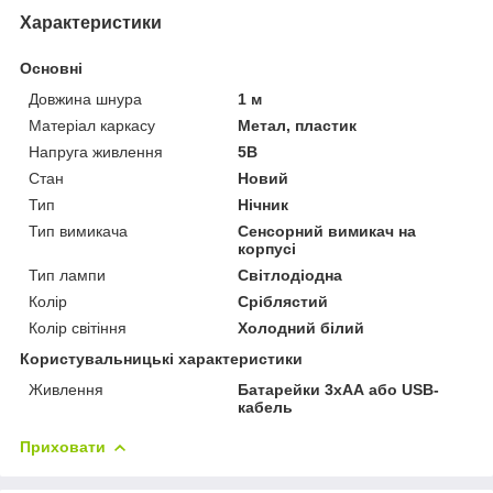
Характеристики
Основні
Довжина шнура
1 м
Матеріал каркасу
Метал, пластик
Напруга живлення
5В
Стан
Новий
Тип
Нічник
Тип вимикача
Сенсорний вимикач на
корпусі
Тип лампи
Світлодіодна
Колір
Сріблястий
Колір світіння
Холодний білий
Користувальницькі характеристики
Живлення
Батарейки 3хАА або USB-
кабель
Приховати