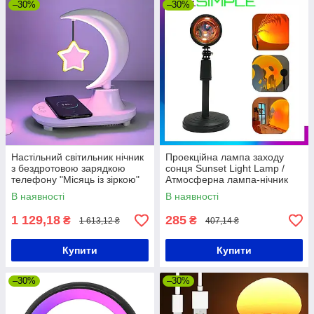
–30%
–30%
Настільний світильник нічник
Проекційна лампа заходу
з бездротовою зарядкою
сонця Sunset Light Lamp /
телефону "Місяць із зіркою"
Атмосферна лампа-нічник
TB-35SLIWBT / Блютуз
USB що імітує захід сонця
В наявності
В наявності
колонка
20х7см
1 129,18
285
₴
₴
1 613,12 ₴
407,14 ₴
Купити
Купити
–30%
–30%