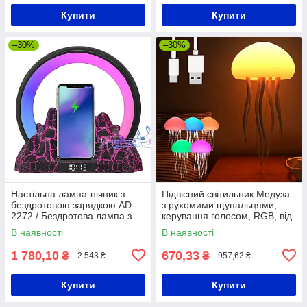
Купити
Купити
–30%
–30%
Настільна лампа-нічник з
Підвісний світильник Медуза
бездротовою зарядкою AD-
з рухомими щупальцями,
2272 / Бездротова лампа з
керування голосом, RGB, від
колонкою та будильником
USB / Підвісний нічник
В наявності
В наявності
1 780,10
670,33
₴
₴
2 543 ₴
957,62 ₴
Купити
Купити