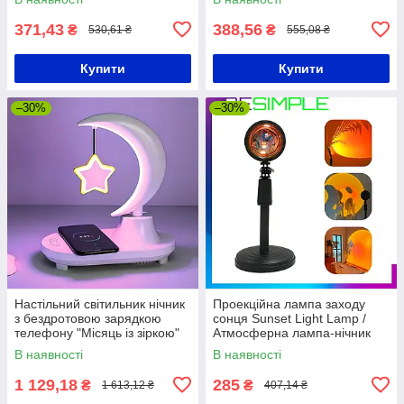
371,43
388,56
₴
₴
530,61 ₴
555,08 ₴
Купити
Купити
–30%
–30%
Настільний світильник нічник
Проекційна лампа заходу
з бездротовою зарядкою
сонця Sunset Light Lamp /
телефону "Місяць із зіркою"
Атмосферна лампа-нічник
TB-35SLIWBT / Блютуз
USB що імітує захід сонця
В наявності
В наявності
колонка
20х7см
1 129,18
285
₴
₴
1 613,12 ₴
407,14 ₴