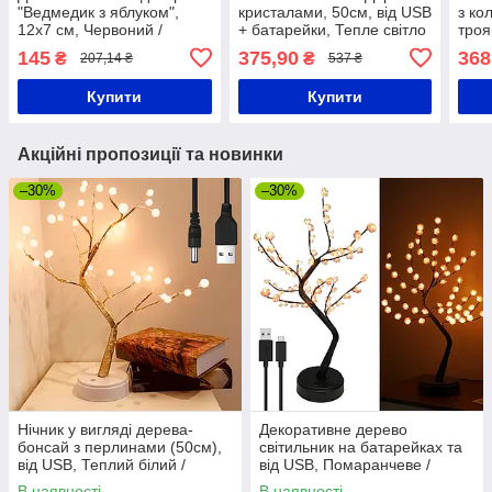
"Ведмедик з яблуком",
кристалами, 50см, від USB
з ко
12х7 см, Червоний /
+ батарейки, Тепле світло
троя
Настільний LED світильник
/ Декоративний світильник
24 L
145
375,90
368
₴
₴
207,14 ₴
537 ₴
/ Дитяча лампа /
дерево
Світ
Світильник-нічник
дер
Купити
Купити
Акційні пропозиції та новинки
–30%
–30%
Нічник у вигляді дерева-
Декоративне дерево
бонсай з перлинами (50см),
світильник на батарейках та
від USB, Теплий білий /
від USB, Помаранчеве /
Світильник-дерево
Настільний світильник нічник
В наявності
В наявності