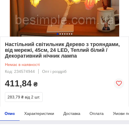
Настільний світильник Дерево з трояндами,
від мережі, 45см, 24 LED, Теплий білий /
Декоративний нічник лампа
Немає в наявності
Код: 234574944
Опт і роздріб
411,84
₴
283,79 ₴
від 2 шт.
Опис
Характеристики
Доставка
Оплата
Умови п