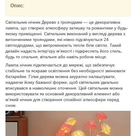
Опис:
Світильник нічник Дерево з трояндами — це декоративна
лампа, що створює атмосферу затишку та романтики у будь-
якому приміщенні. Світильник виконаний у вигляді дерева з
витонченими трояндами, які ніжно підсвічуються 24
світлодіодами, що випромінюють тепле біле світло. Такий
дизайн надасть інтер'єру м'якості і підкреслить його стиль,
будь то спальня, вітальня або навіть робоче місце.
Лампа нічник підключається до мережі, що забезпечує
стабільне та яскраве освітлення без необхідності змінювати
батарейки. Гілки дерева можна акуратно налаштувати,
надаючи йому бажаної форми, щоб світильник ідеально
вписувався в навколишнє оточення. Цей світильник можна
використовувати як основний декоративний елемент або
м'який нічник для створення спокійної атмосфери перед
сном.