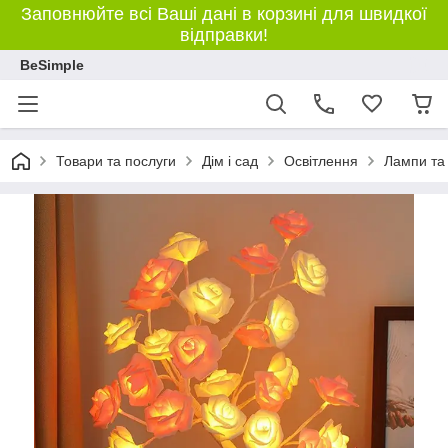
Заповнюйте всі Ваші дані в корзині для швидкої
відправки!
BeSimple
Товари та послуги
Дім і сад
Освітлення
Лампи та 