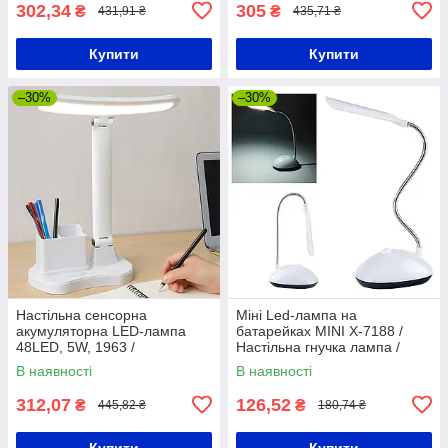
302,34
305
₴
₴
431,91 ₴
435,71 ₴
Купити
Купити
–30%
–30%
Настільна сенсорна
Міні Led-лампа на
акумуляторна LED-лампа
батарейках MINI X-7188 /
48LED, 5W, 1963 /
Настільна гнучка лампа /
Світлодіодна лампа на
Світлодіодний міні-світильник
В наявності
В наявності
акумуляторі для навчання
312,07
126,52
₴
₴
445,82 ₴
180,74 ₴
Купити
Купити