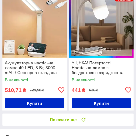
Акумуляторна настільна
УЦІНКА! Потертості
лампа 40 LED, 5 Вт, 3000
Настільна лампа з
mAh / Сенсорна складана
бездротовою зарядкою та
лампа з двома головками
Bluetooth колонкою від USB,
В наявності
В наявності
MD-088 / Гнучка лампа-
капсула
510,71
441
₴
₴
729,58 ₴
630 ₴
Купити
Купити
Показати ще