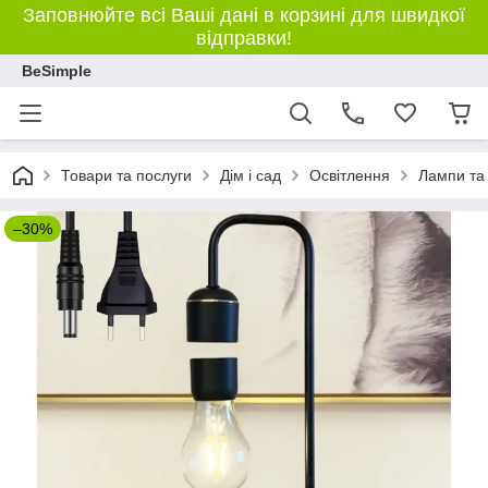
Заповнюйте всі Ваші дані в корзині для швидкої
відправки!
BeSimple
Товари та послуги
Дім і сад
Освітлення
Лампи та 
–30%