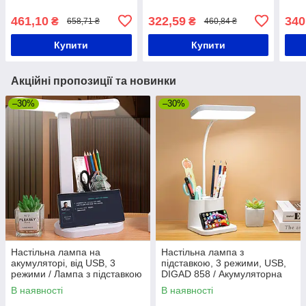
BT 3402 / Розумна лампа
зарядка та Bluetooth
Наст
нічник / Смарт лампа
колонка 10W
Розу
461,10
322,59
340
₴
₴
658,71 ₴
460,84 ₴
Купити
Купити
Акційні пропозиції та новинки
–30%
–30%
Настільна лампа на
Настільна лампа з
акумуляторі, від USB, 3
підставкою, 3 режими, USB,
режими / Лампа з підставкою
DIGAD 858 / Акумуляторна
для телефону / Світильник
лампа на стіл / Світильник
В наявності
В наявності
настільний
настільний