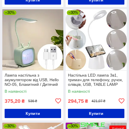
–30%
–30%
Лампа настільна з
Настільна LED лампа 3в1,
акумулятором від USB, Hello
тримач для телефону, ручок,
NO-05, Блакитний / Дитячий
олівців, USB, TABLE LAMP
настільний світильник-нічник
TD-02/ Портативна лампа
В наявності
В наявності
375,20
294,75
₴
₴
536 ₴
421,07 ₴
Купити
Купити
–30%
–30%