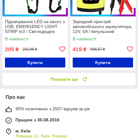
Підсвічування LED на капот, з
Зарядний пристрій
USB, EMERGENCY LIGHT
автомобільного акумулятора,
STRIP m3 / Світлодіодне
12V, 5A / Імпульсний
підсвічування для капота
автоматичний зарядний
В наявності
В наявності
автомобіля
пристрій
205
419
₴
₴
292,86 ₴
598,57 ₴
Купити
Купити
Показати ще
Про нас
90% позитивних з 2507 відгуків за рік
Працює з 30.08.2016
м. Київ
Левадна 11, Київ, Україна