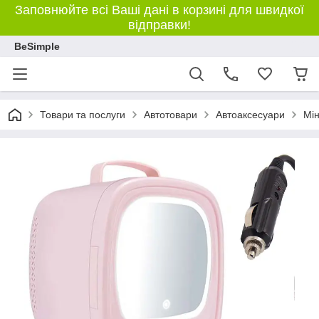
Заповнюйте всі Ваші дані в корзині для швидкої
відправки!
BeSimple
Товари та послуги
Автотовари
Автоаксесуари
Мін