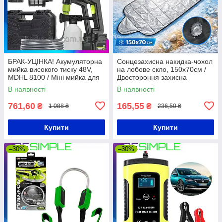
БРАК-УЦІНКА! Акумуляторна
Сонцезахисна накидка-чохол
мийка високого тиску 48V,
на лобове скло, 150х70см /
MDHL 8100 / Міні мийка для
Двостороння захисна
авто / Пістолет для миття
накидка на скло авто /
В наявності
В наявності
авто
Автомобільний захисний
чохол
761,60
165,55
₴
₴
1 088 ₴
236,50 ₴
Купити
Купити
–30%
–30%