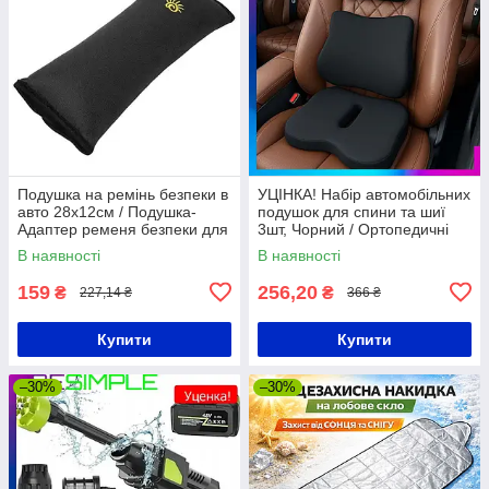
Подушка на ремінь безпеки в
УЦІНКА! Набір автомобільних
авто 28х12см / Подушка-
подушок для спини та шиї
Адаптер ременя безпеки для
3шт, Чорний / Ортопедичні
дітей
подушки для водія / Подушка
В наявності
В наявності
для попереку
159
256,20
₴
₴
227,14 ₴
366 ₴
Купити
Купити
–30%
–30%