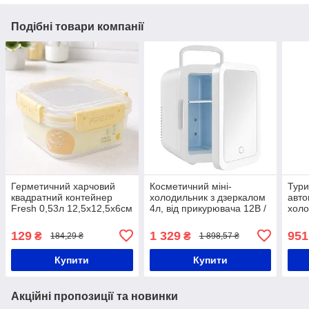
Подібні товари компанії
Герметичний харчовий
Косметичний міні-
Тури
квадратний контейнер
холодильник з дзеркалом
авто
Fresh 0,53л 12,5x12,5x6см
4л, від прикурювача 12В /
холо
FRESH / Ланч-бокс / Судок
Холодильник для
Вт /
для холодильника з
косметики з підсвіткою
авто
129
1 329
951
₴
₴
184,29 ₴
1 898,57 ₴
затискачами
Авто
Купити
Купити
Акційні пропозиції та новинки