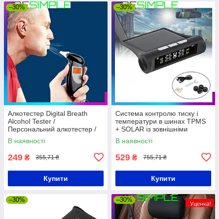
–30%
–30%
Алкотестер Digital Breath
Система контролю тиску і
Alcohol Tester /
температури в шинах TPMS
Персональний алкотестер /
+ SOLAR із зовнішніми
Алкометр
датчиками і сонячною
В наявності
В наявності
панеллю
249
529
₴
₴
355,71 ₴
755,71 ₴
Купити
Купити
–30%
–30%