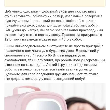
Цей мініхолодильник - ідеальний вибір для тих, хто цінує
стиль і зручність. Компактний розмір, дзеркальна поверхня з
підсвічуванням і елегантний рожевий колір роблять його
привабливим аксесуаром для дому, офісу або автомобіля.
Вміщуючи до 6 літрів, він легко зберігає напої прохолодними
та косметику свіжою навіть у спеку. Працює від прикурювача
12 В, тому ви завжди можете взяти його з собою.
З цим мініхолодильником ви отримуєте не просто пристрій, а
практичного помічника для будь-яких умов. Економічний у
споживанні енергії (всього 65 Вт), він підтримує як
охолодження, так і нагрівання, що робить його універсальним
рішенням на кожен день. Легкий і зручний, з індикатором
роботи, він легко переноситься і займає мінімум місця.
Відкрийте для себе поєднання функціональності та стилю,
яке додасть комфорту у ваш повсякденний побут!