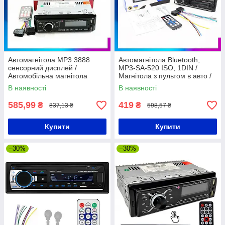
Автомагнітола MP3 3888
Автомагнітола Bluetooth,
сенсорний дисплей /
MP3-SA-520 ISO, 1DIN /
Автомобільна магнітола
Магнітола з пультом в авто /
Магнітола з USB та AUX
В наявності
В наявності
585,99
419
₴
₴
837,13 ₴
598,57 ₴
Купити
Купити
–30%
–30%