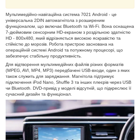
Мультимедійно-навігаційна система 7021 Android - це
універсальна 2DIN автомагнітола з розширеним
функціоналом, що включає Bluetooth та Wi-Fi. Вона оснащена
7-дюймовим сенсорним HD-екраном з роздільною здатністю
HD - 800х480, який відрізняється високою яскравістю та
стійкістю до морозів. Робота пристрою заснована на
операційній системі Android та потужному процесорі, що
забезпечує стабільну продуктивність.
Для відтворення мультимедійних файлів різних форматів
(MPEG, AVI, MP4, MP3) передбачені USB-входи, один з яких
також служить для заряджання. Магнітола підтримує
підключення iPod Nano, Shuffle 3 та інших плеєрів через USB
чи Bluetooth. DVD-привід у моделі відсутній, що підкреслює її
сучасний дизайн та функціонал.