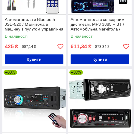
Автомагнітола з Bluetooth
Автомагнітола з сенсорним
JSD-520 / Магнітола в
дисплеєм, MP3 3885 + BT /
машину з пультом управління
Автомобільна магнітола /
/ Магнітофон в авто
Магнітола в машину
В наявності
В наявності
425
611,34
₴
₴
607,14 ₴
873,34 ₴
Купити
Купити
–30%
–30%