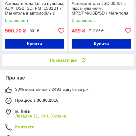
Автомагнітола 1din з пультом,
Автомагнітола JSD 308BT з
AUX, USB, SD, FM, 1581BT /
підсвічуванням,
Магнітола в автомобіль з
MP3/FM/USB/SD / Магнітола
RGB підсвічуванням
в автомобіль / Магнітола з
В наявності
В наявності
якісним звуком
560,70
499
₴
₴
801 ₴
712,86 ₴
Купити
Купити
Показати ще
Про нас
90% позитивних з 2493 відгуків за рік
Працює з 30.08.2016
м. Київ
Левадна 11, Київ, Україна
Контакти