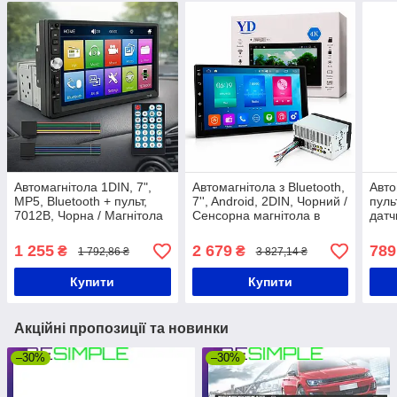
Автомагнітола 1DIN, 7",
Автомагнітола з Bluetooth,
Авто
MP5, Bluetooth + пульт,
7'', Android, 2DIN, Чорний /
пуль
7012B, Чорна / Магнітола
Сенсорна магнітола в
датч
з дистанційним
машину / Автомобільна
Чорн
керуванням / Сенсорна
магнітола
авто
1 255
2 679
789
₴
₴
1 792,86 ₴
3 827,14 ₴
магнітола в машину
магн
Купити
Купити
Акційні пропозиції та новинки
–30%
–30%