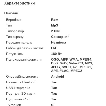
Характеристики
Основні
Виробник
Ram
Тип
Mp3
Типорозмір
2 DIN
Тип екрану
Сенсорний
Передня панель
Незнімна
Робочі діапазони частот
FM
Потужність
180 Вт
Підтримувані формати
OGG, AIFF, WMA, MPEG4,
DivX, WAV, VideoCD, MP3,
JPEG, SVCD, AVI, MPEG1,
APE, FLAC, MPEG2
Операційна система
Android
Наявність Bluetooth
Так
USB-інтерфейс
Так
Порт для SD-карти
Так
Підтримка iPod
Так
TV-тюнер
Є