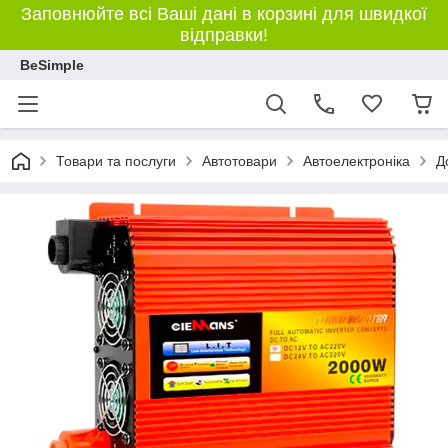
Заповнюйте всі Ваші дані в корзині для швидкої
відправки!
BeSimple
Товари та послуги
Автотовари
Автоелектроніка
Д