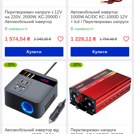
Перетворювач напруги з 12V
Автомобільний інвертор
на 220V, 2000W, KC-2000D /
1000W AC/DC KC-1000D 12V
Автомобільний інвертор
+ lcd / Перетворювач напруги
постійного струму
В наявності
В наявності
1 574,54
1 228,12
₴
₴
2 249,35 ₴
1 754,46 ₴
Купити
Купити
–30%
–30%
Автомобільний інвертор від
Перетворювач напруги