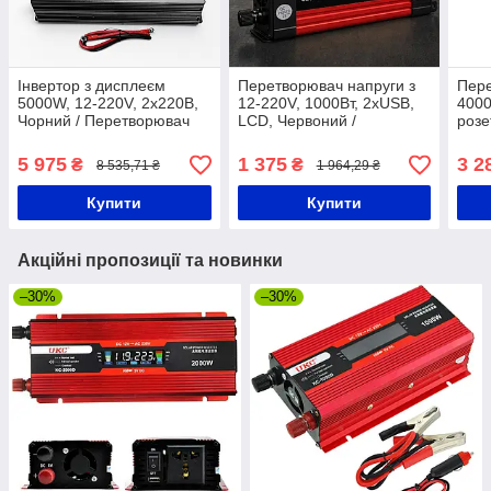
Інвертор з дисплеєм
Перетворювач напруги з
Пере
5000W, 12-220V, 2х220В,
12-220V, 1000Вт, 2хUSB,
4000
Чорний / Перетворювач
LCD, Червоний /
розе
напруги / Автоінвертор /
Автомобільний інвертор /
для 
Автомобільний інвертор
Автоінвертор
Авто
5 975
1 375
3 2
₴
₴
8 535,71 ₴
1 964,29 ₴
Купити
Купити
Акційні пропозиції та новинки
–30%
–30%