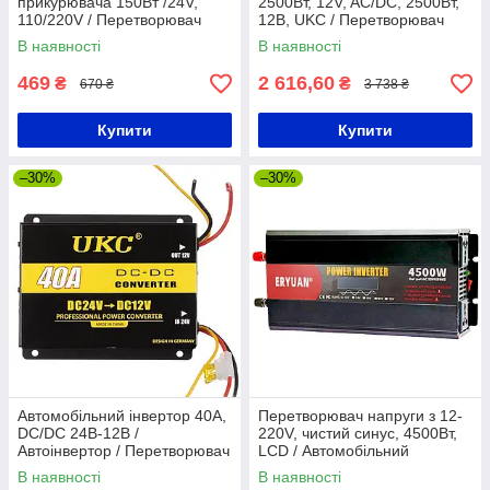
прикурювача 150Вт /24V,
2500Вт, 12V, AC/DC, 2500Вт,
110/220V / Перетворювач
12В, UKC / Перетворювач
напруги для авто
напруги / Автоінвертор
В наявності
В наявності
469
2 616,60
₴
₴
670 ₴
3 738 ₴
Купити
Купити
–30%
–30%
Автомобільний інвертор 40A,
Перетворювач напруги з 12-
DC/DC 24В-12В /
220V, чистий синус, 4500Вт,
Автоінвертор / Перетворювач
LCD / Автомобільний
напруги для авто
інвертор з чистою
В наявності
В наявності
синусоїдою