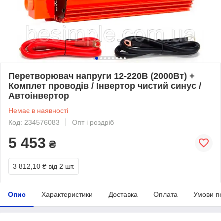
Перетворювач напруги 12-220В (2000Вт) +
Комплет проводів / Інвертор чистий синус /
Автоінвертор
Немає в наявності
Код: 234576083
Опт і роздріб
5 453
₴
3 812,10 ₴
від 2 шт.
Опис
Характеристики
Доставка
Оплата
Умови п