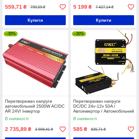
559,71
5 199
₴
₴
799,59 ₴
7 427,14 ₴
Купити
Купити
–30%
–30%
Перетворювач напруги
Перетворювач напруги
автомобільний 2500W AC/DC
DC/DC 24v-12v 50A /
AR 24V/ Інвертор
Автоінвертор / Автомобільний
інвертор
В наявності
В наявності
2 735,89
585
₴
₴
3 908,41 ₴
835,71 ₴