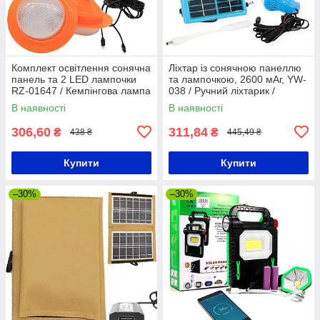
Комплект освітлення сонячна
Ліхтар із сонячною панеллю
панель та 2 LED лампочки
та лампочкою, 2600 мАг, YW-
RZ-01647 / Кемпінгова лампа
038 / Ручний ліхтарик /
прожектор
Автономна сонячна станція
В наявності
В наявності
306,60
311,84
₴
₴
438 ₴
445,49 ₴
Купити
Купити
–30%
–30%