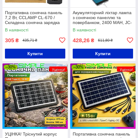
Портативна сонячна панель
Акумуляторний ліхтар лампа
7,2 Вт, CCLAMP CL-670 /
з сонячною панеллю та
Складена сонячна зарядка
повербанком, 2400 MAH, JC-
для телефону
918 / Сонячна станція
В наявності
В наявності
305
428,26
₴
₴
435,71 ₴
611,80 ₴
Купити
Купити
–30%
–30%
УЦІНКА! Тріснутий корпус
Портативна сонячна панель