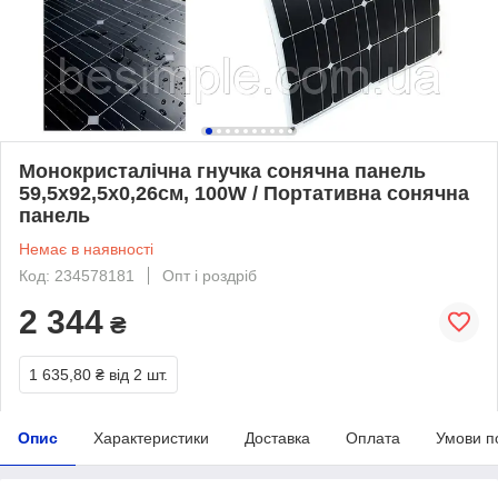
Монокристалічна гнучка сонячна панель
59,5x92,5x0,26см, 100W / Портативна сонячна
панель
Немає в наявності
Код: 234578181
Опт і роздріб
2 344
₴
1 635,80 ₴
від 2 шт.
Опис
Характеристики
Доставка
Оплата
Умови п