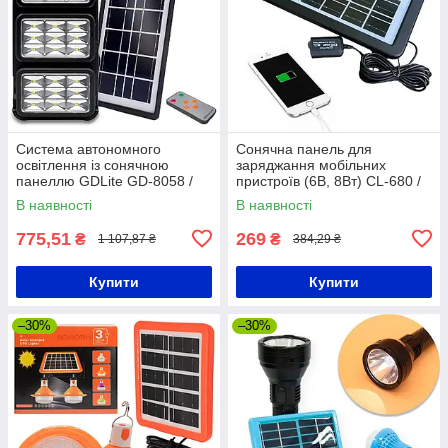
Система автономного
Сонячна панель для
освітлення із сонячною
заряджання мобільних
панеллю GDLite GD-8058 /
пристроїв (6В, 8Вт) CL-680 /
Портативна сонячна станція
Універсальна панель для
В наявності
В наявності
зарядки гаджетів
775,51
269
₴
₴
1 107,87 ₴
384,29 ₴
Купити
Купити
–30%
–30%