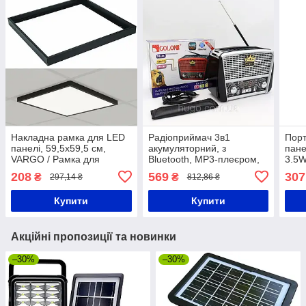
Накладна рамка для LED
Радіоприймач 3в1
Порт
панелі, 59,5x59,5 см,
акумуляторний, з
пан
VARGO / Рамка для
Bluetooth, МР3-плеєром,
3.5
монтажу LED панелі /
LED-ліхтарем, TF та USB,
208
569
307
₴
₴
297,14 ₴
812,86 ₴
Рамка для світлодіодної
FM/SW/AM, Golon RX-
панелі
BT455
Купити
Купити
Акційні пропозиції та новинки
–30%
–30%