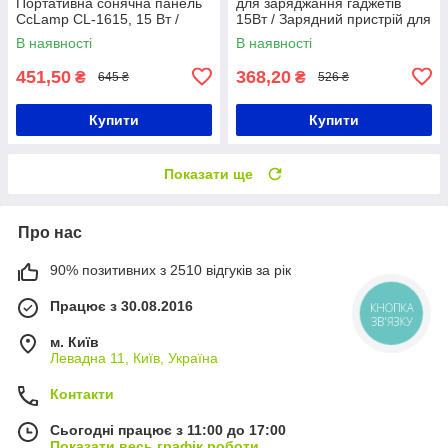
Портативна сонячна панель
для заряджання гаджетів
CcLamp CL-1615, 15 Вт /
15Вт / Зарядний пристрій для
Сонячна батарея для
телефону / Переносна
В наявності
В наявності
підзаряджання пристроїв
сонячна електростанція
451,50
368,20
₴
₴
645 ₴
526 ₴
Купити
Купити
Показати ще
Про нас
90% позитивних з 2510 відгуків за рік
Працює з 30.08.2016
КНОПКА
ЗВ'ЯЗКУ
м. Київ
Левадна 11, Київ, Україна
Контакти
Сьогодні працює з 11:00 до 17:00
Показати весь графік роботи