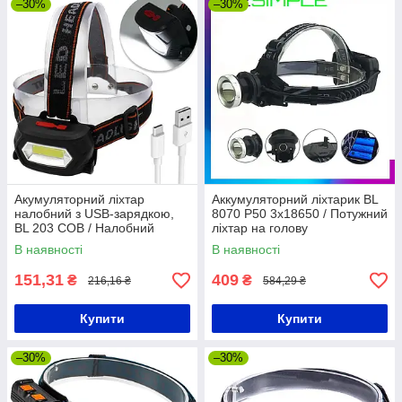
–30%
–30%
Акумуляторний ліхтар
Аккумуляторний ліхтарик BL
налобний з USB-зарядкою,
8070 P50 3x18650 / Потужний
BL 203 COB / Налобний
ліхтар на голову
ліхтарик на голову з
В наявності
В наявності
акумулятором
151,31
409
₴
₴
216,16 ₴
584,29 ₴
Купити
Купити
–30%
–30%