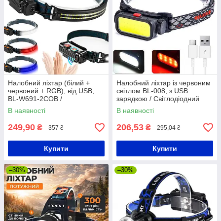
Налобний ліхтар (білий +
Налобний ліхтар із червоним
червоний + RGB), від USB,
світлом BL-008, з USB
BL-W691-2COB /
зарядкою / Світлодіодний
Акумуляторний ліхтарик-
акумуляторний ліхтарик на
В наявності
В наявності
смужка на голову
голову
249,90
206,53
₴
₴
357 ₴
295,04 ₴
Купити
Купити
–30%
–30%