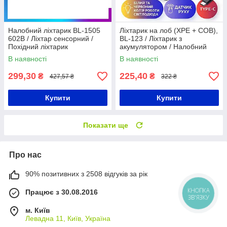
Налобний ліхтарик BL-1505
Ліхтарик на лоб (XPE + COB),
602B / Ліхтар сенсорний /
BL-123 / Ліхтарик з
Похідний ліхтарик
акумулятором / Налобний
ліхтар з датчиком руху /
В наявності
В наявності
Світлодіодний ліхтарик на
голову
299,30
225,40
₴
₴
427,57 ₴
322 ₴
Купити
Купити
Показати ще
Про нас
90% позитивних з 2508 відгуків за рік
Працює з 30.08.2016
КНОПКА
ЗВ'ЯЗКУ
м. Київ
Левадна 11, Київ, Україна