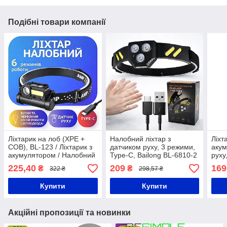
Подібні товари компанії
Ліхтарик на лоб (XPE +
Налобний ліхтар з
Ліхт
COB), BL-123 / Ліхтарик з
датчиком руху, 3 режими,
акум
акумулятором / Налобний
Type-C, Bailong BL-6810-2
руху
ліхтар з датчиком руху /
/ Акумуляторний ліхтарик
Чорн
225,40
209
169
₴
₴
322 ₴
298,57 ₴
Світлодіодний ліхтарик на
на голову / Ліхтарик на
ліхт
голову
лоб
на л
Купити
Купити
Акційні пропозиції та новинки