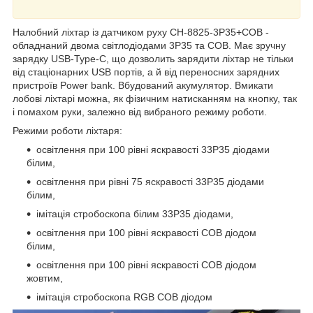
Налобний ліхтар із датчиком руху CH-8825-3P35+COB -
обладнаний двома світлодіодами 3P35 та COB. Має зручну
зарядку USB-Type-C, що дозволить зарядити ліхтар не тільки
від стаціонарних USB портів, а й від переносних зарядних
пристроїв Power bank. Вбудований акумулятор. Вмикати
лобові ліхтарі можна, як фізичним натисканням на кнопку, так
і помахом руки, залежно від вибраного режиму роботи.
Режими роботи ліхтаря:
освітлення при 100 рівні яскравості 33P35 діодами
білим,
освітлення при рівні 75 яскравості 33P35 діодами
білим,
імітація стробоскопа білим 33P35 діодами,
освітлення при 100 рівні яскравості COB діодом
білим,
освітлення при 100 рівні яскравості COB діодом
жовтим,
імітація стробоскопа RGB COB діодом