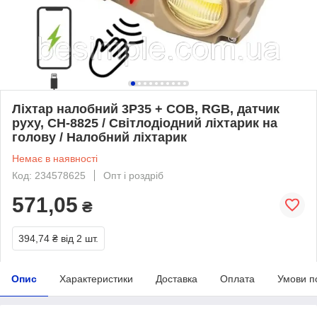
Ліхтар налобний 3P35 + COB, RGB, датчик
руху, CH-8825 / Світлодіодний ліхтарик на
голову / Налобний ліхтарик
Немає в наявності
Код: 234578625
Опт і роздріб
571,05
₴
394,74 ₴
від 2 шт.
Опис
Характеристики
Доставка
Оплата
Умови п