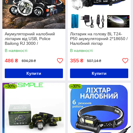
Акумуляторний налобний
Ліхтарик на голову BL T24-
ліхтарик від USB, Police
P50 акумуляторний 2*18650 /
Bailong RJ 3000 /
Налобний ліхтар
Світлодіодний ліхтар
В наявності
В наявності
налобний / Ліхтарик на лоб
486
355
₴
₴
694,28 ₴
507,14 ₴
Купити
Купити
–30%
–30%