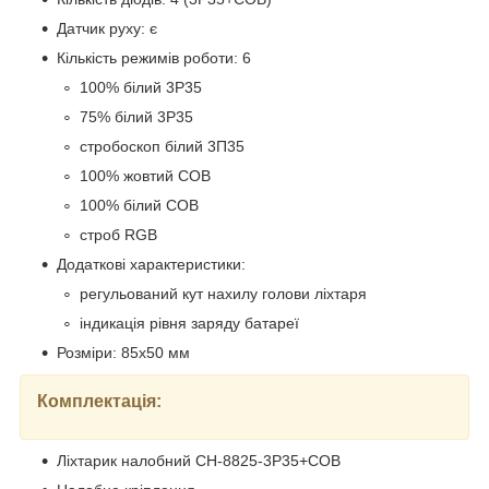
Датчик руху: є
Кількість режимів роботи: 6
100% білий 3P35
75% білий 3P35
стробоскоп білий 3П35
100% жовтий COB
100% білий COB
строб RGB
Додаткові характеристики:
регульований кут нахилу голови ліхтаря
індикація рівня заряду батареї
Розміри: 85х50 мм
Комплектація:
Ліхтарик налобний CH-8825-3P35+COB