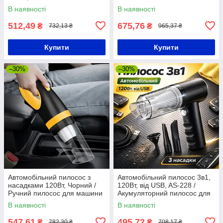
Пилосос для машини / Міні
Пилосос для машини /
В наявності
В наявності
пилосос
Автопилосос
512,49
675,76
₴
₴
732,13 ₴
965,37 ₴
Купити
Купити
–30%
–30%
Автомобільний пилосос з
Автомобільний пилосос 3в1,
насадками 120Вт, Чорний /
120Вт, від USB, AS-228 /
Ручний пилосос для машини
Акумуляторний пилосос для
/ Бездротовий пилосос
машини / Бездротовий
В наявності
В наявності
автопилосос
547,61
495,72
₴
₴
782,30 ₴
708,17 ₴