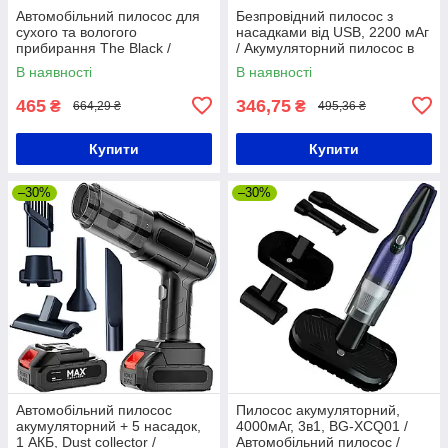
Автомобільний пилосос для
Безпровідний пилосос з
сухого та вологого
насадками від USB, 2200 мАг
прибирання The Black /
/ Акумуляторний пилосос в
Автопилосос/Пилосос для
авто / Портативний пилосос /
В наявності
В наявності
авто
Автомобільний пилосос
465
346,75
₴
₴
664,29 ₴
495,36 ₴
Купити
Купити
–30%
–30%
Автомобільний пилосос
Пилосос акумуляторний,
акумуляторний + 5 насадок,
4000мАг, 3в1, BG-XCQ01 /
1 АКБ, Dust collector /
Автомобільний пилосос /