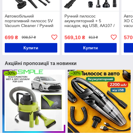
Автомобільний
Ручний пилосос
Авто
портативний пилосос 5V
акумуляторний + 5
XO C
Vacuum Cleaner / Ручний
насадок, від USB, АА107 /
vacu
пилосос від акумулятора
Бездротовий пилосос для
для авто та будинку
миття вікон
699
569,10
570
₴
₴
998,57 ₴
813 ₴
Купити
Купити
Акційні пропозиції та новинки
–30%
–30%