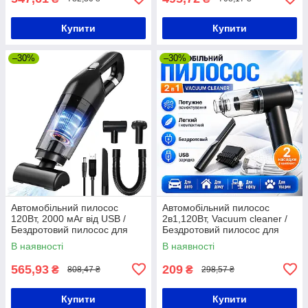
Купити
Купити
–30%
–30%
Автомобільний пилосос
Автомобільний пилосос
120Вт, 2000 мАг від USB /
2в1,120Вт, Vacuum cleaner /
Бездротовий пилосос для
Бездротовий пилосос для
машини / Ручний пилосос
машини / Акумуляторний
В наявності
В наявності
пилосос для машини
565,93
209
₴
₴
808,47 ₴
298,57 ₴
Купити
Купити