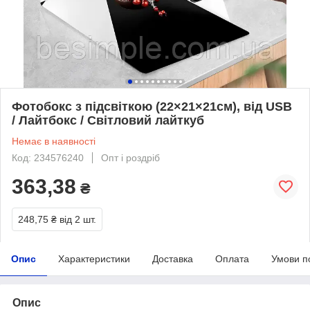
Фотобокс з підсвіткою (22×21×21см), від USB
/ Лайтбокс / Світловий лайткуб
Немає в наявності
Код: 234576240
Опт і роздріб
363,38
₴
248,75 ₴
від 2 шт.
Опис
Характеристики
Доставка
Оплата
Умови п
Опис