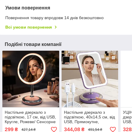
Умови повернення
Повернення товару впродовж 14 днів безкоштовно
Всі умови повернення
Подібні товари компанії
Настільне дзеркало з
Настільне дзеркало з
УЦІН
підсвіткою, 17 см, від USB,
підсвіткою, 40х14,5 см, від
дзер
Кругле, Рожеве/ Сенсорне
USB, Прямокутне,
USB,
дзеркало для макіяжу/
Фіолетовий/ Сенсорне
Сенс
299
344,08
328
₴
₴
427,14 ₴
491,54 ₴
Косметичне дзеркало
дзеркало для макіяжу/
макі