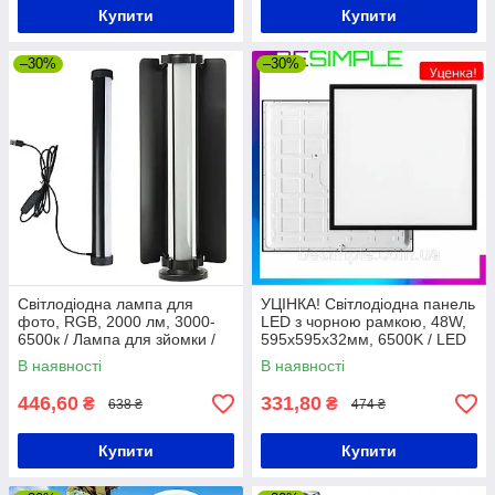
Купити
Купити
–30%
–30%
Світлодіодна лампа для
УЦІНКА! Світлодіодна панель
фото, RGB, 2000 лм, 3000-
LED з чорною рамкою, 48W,
6500к / Лампа для зйомки /
595х595x32мм, 6500K / LED
Лампа з дефлектором
панель / Стельова панель
В наявності
В наявності
світлодіодна
446,60
331,80
₴
₴
638 ₴
474 ₴
Купити
Купити