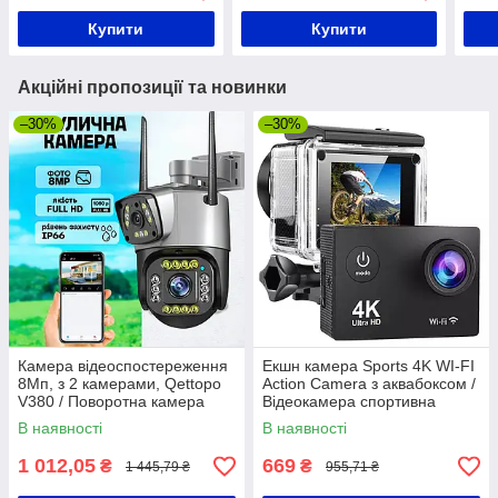
Ксметичне
дзер
Купити
Купити
Акційні пропозиції та новинки
–30%
–30%
Камера відеоспостереження
Екшн камера Sports 4K WI-FI
8Мп, з 2 камерами, Qettopo
Action Camera з аквабоксом /
V380 / Поворотна камера
Відеокамера спортивна
спостереження / Вулична
В наявності
В наявності
поворотна WIFI IP-камера
1 012,05
669
₴
₴
1 445,79 ₴
955,71 ₴