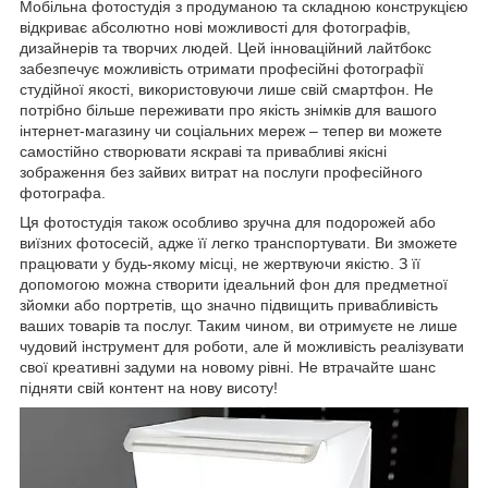
Мобільна фотостудія з продуманою та складною конструкцією
відкриває абсолютно нові можливості для фотографів,
дизайнерів та творчих людей. Цей інноваційний лайтбокс
забезпечує можливість отримати професійні фотографії
студійної якості, використовуючи лише свій смартфон. Не
потрібно більше переживати про якість знімків для вашого
інтернет-магазину чи соціальних мереж – тепер ви можете
самостійно створювати яскраві та привабливі якісні
зображення без зайвих витрат на послуги професійного
фотографа.
Ця фотостудія також особливо зручна для подорожей або
виїзних фотосесій, адже її легко транспортувати. Ви зможете
працювати у будь-якому місці, не жертвуючи якістю. З її
допомогою можна створити ідеальний фон для предметної
зйомки або портретів, що значно підвищить привабливість
ваших товарів та послуг. Таким чином, ви отримуєте не лише
чудовий інструмент для роботи, але й можливість реалізувати
свої креативні задуми на новому рівні. Не втрачайте шанс
підняти свій контент на нову висоту!