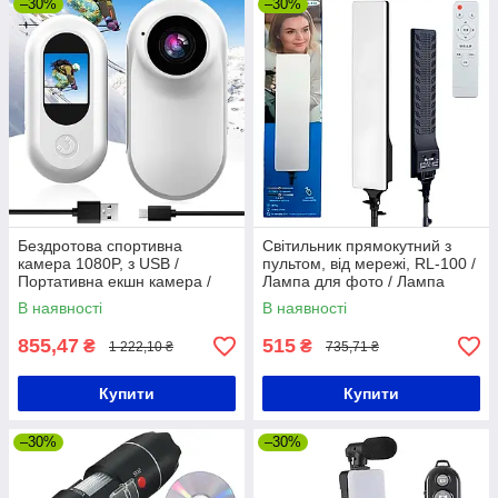
–30%
–30%
Бездротова спортивна
Світильник прямокутний з
камера 1080P, з USB /
пультом, від мережі, RL-100 /
Портативна екшн камера /
Лампа для фото / Лампа
Міні камера для зйомки
відеосвітло
В наявності
В наявності
855,47
515
₴
₴
1 222,10 ₴
735,71 ₴
Купити
Купити
–30%
–30%