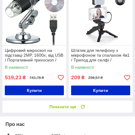
Цифровий мікроскоп на
Штатив для телефону з
підставці 2MP, 1600x, від USB
мікрофоном та спалахом 4в1
/ Портативний трихоскоп /
/ Трипод для селфі /
USB мікроскоп
Монопод для селфі
В наявності
В наявності
519,23
209
₴
₴
741,76 ₴
298,57 ₴
Купити
Купити
Показати ще
Про нас