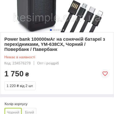
Power bank 100000мАг на сонячній батареї з
перехідниками, YM-638CX, Чорний /
Повербанк / Павербанк
Немає в наявності
Код: 234576278
Опт і роздріб
1 750
₴
1 220 ₴
від 2 шт.
Колір корпусу
Чорний
Білий