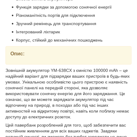
Функція зарядки за допомогою сонячної енергії
Різноманітність портів для підключення
Зручний ремінець для транспортування
Інтегрований ліхтарик
Корпус, стійкий до механічних пошкоджень
Опис:
Зовнішній акумулятор YM-638CX з ємністю 100000 mAh – це
надійний варіант для підзарядки ваших пристроїв в будь-яких
умовах. Унікальною особливістю цього пристрою є наявність
сонячної панелі на передній стороні, яка дозволяє
використовувати сонячну енергію для його заряджання. Це
означає, що ви можете заряджати акумулятор під час
відпочинку на природі, в походах або під час інших
активностей на відкритому повітрі, навіть коли поблизу немає
доступу до електричних розеток.
Цей павербанк розроблений для того, щоб забезпечити вас
постійним живленням для всіх ваших гаджетів. Завдяки
потужній ємності, ви зможете без турбот заряджати не лише