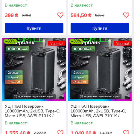
зарядний пристрій /
Y110 / Повербанк для
В наявності
В наявності
Повербанк
зарядки телефону
399
584,50
₴
₴
570 ₴
835 ₴
Купити
Купити
–30%
–30%
УЦІНКА! Повербанк
УЦІНКА! Повербанк
100000mAh, 2хUSB, Type-C,
100000mAh, 2хUSB, Type-C,
Micro-USB, AWEI P101K /
Micro-USB, AWEI P101K /
Павербанк для телефону /
Павербанк для телефону /
В наявності
В наявності
УМБ / Зовнішній акумулятор
УМБ / Зовнішній акумулятор
1 555,40
1 048,60
₴
₴
2 222 ₴
1 498 ₴