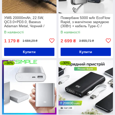
УМБ 20000mAh, 22.5W,
Повербанк 5000 мАг EcoFlow
QC3.0+PD3.0, Baseus
Rapid, з магнітною зарядкою
Adaman Metal, Чорний /
(30Вт) + кабель Type-C /
Повербанк / Павербанк для
Павербанк / Power Bank /
В наявності
В наявності
телефону / Зовнішній
Зовнішній акумулятор
акумулятор
1 179
2 699
₴
₴
1 684,29 ₴
3 855,71 ₴
Купити
Купити
–30%
–30%