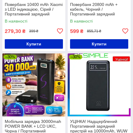
Повербанк 10400 mAh Xiaomi
Повербанк 20800 mAh +
з LED індикацією, Сірий /
кабель, Чорний /
Портативний зарядний
Портативний зарядний
пристрій / Power Bank
пристрій / Повербанк для
В наявності
В наявності
телефону / Power bank
279,30
599
₴
₴
399 ₴
855,71 ₴
Купити
Купити
–30%
–30%
Мобільна зарядка 30000mah
УЦІНКА! Надщерблений
POWER BANK + LCD UKC,
Портативний зарядний
Чорна / Портативний
пристрій на 10000mAh, WUW