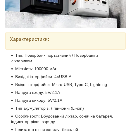
Характеристики:
Тип: Повербанк портативний / Повербанк з
ліхтариком
Місткість: 100000 мАг
Вихідні інтерфейси: 4×USB-A
Вхідні інтерфейси: Micro-USB, Type-C, Lightning
Напруга входу: 5V/2.1A
Напруга виходу: 5V/2.1A
Тип акумуляторів: Літій-іонні (Li-ion)
Особливості: Вбудований ліхтар, сонячна батарея,
індикатор рівня заряду
Індикатор рівня заряду: Дисплей