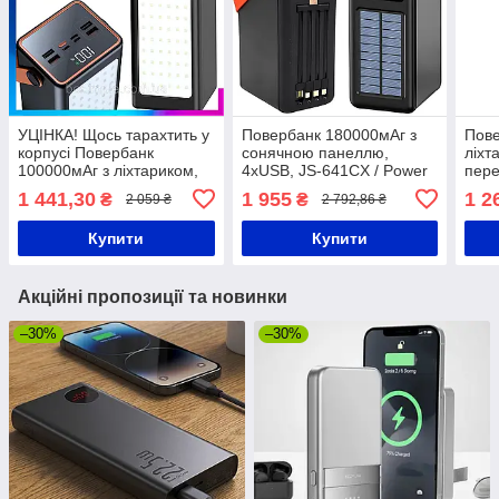
УЦІНКА! Щось тарахтить у
Повербанк 180000мАг з
Пов
корпусі Повербанк
сонячною панеллю,
ліхт
100000мАг з ліхтариком,
4хUSB, JS-641CX / Power
пере
4хUSB, YM-655 / Power
Bank / Павербанк для
DBT3
1 441,30
1 955
1 2
₴
₴
2 059 ₴
2 792,86 ₴
bank / УМБ / Павер банк
телефону / УМБ
теле
УМБ
Купити
Купити
Акційні пропозиції та новинки
–30%
–30%