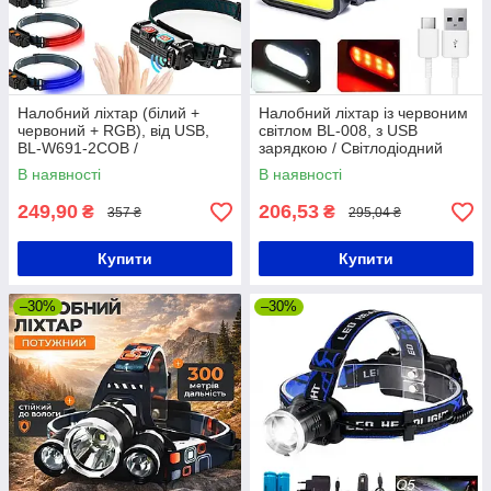
Налобний ліхтар (білий +
Налобний ліхтар із червоним
червоний + RGB), від USB,
світлом BL-008, з USB
BL-W691-2COB /
зарядкою / Світлодіодний
Акумуляторний ліхтарик-
акумуляторний ліхтарик на
В наявності
В наявності
смужка на голову
голову
249,90
206,53
₴
₴
357 ₴
295,04 ₴
Купити
Купити
–30%
–30%