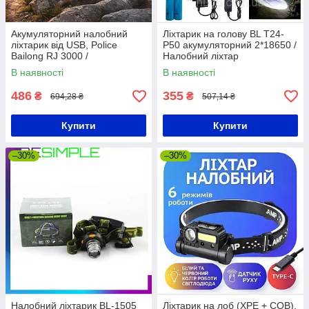
Акумуляторний налобний
Ліхтарик на голову BL T24-
ліхтарик від USB, Police
P50 акумуляторний 2*18650 /
Bailong RJ 3000 /
Налобний ліхтар
Світлодіодний ліхтар
В наявності
В наявності
налобний / Ліхтарик на лоб
486
355
₴
₴
694,28 ₴
507,14 ₴
Купити
Купити
–30%
–30%
Налобний ліхтарик BL-1505
Ліхтарик на лоб (XPE + COB),