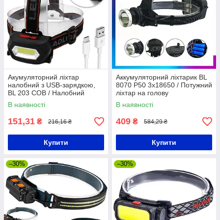
Акумуляторний ліхтар
Аккумуляторний ліхтарик BL
налобний з USB-зарядкою,
8070 P50 3x18650 / Потужний
BL 203 COB / Налобний
ліхтар на голову
ліхтарик на голову з
В наявності
В наявності
акумулятором
151,31
409
₴
₴
216,16 ₴
584,29 ₴
Купити
Купити
–30%
–30%