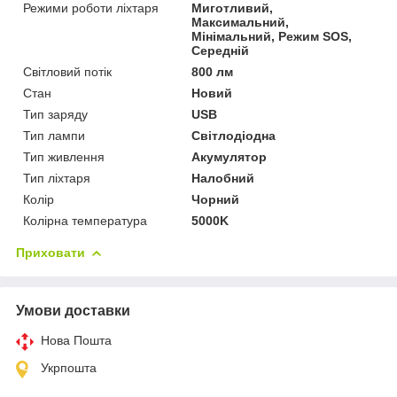
Режими роботи ліхтаря
Миготливий,
Максимальний,
Мінімальний, Режим SOS,
Середній
Світловий потік
800 лм
Стан
Новий
Тип заряду
USB
Тип лампи
Світлодіодна
Тип живлення
Акумулятор
Тип ліхтаря
Налобний
Колір
Чорний
Колірна температура
5000K
Приховати
Умови доставки
Нова Пошта
Укрпошта