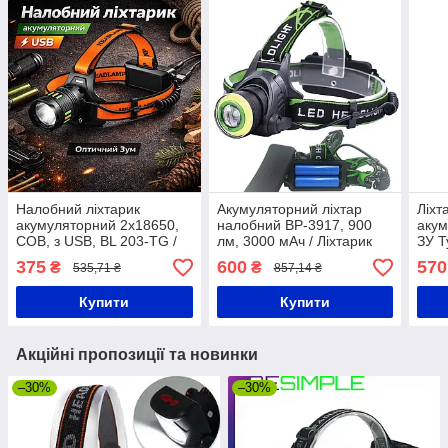
Налобний ліхтарик
Акумуляторний ліхтар
Ліхт
акумуляторний 2x18650,
налобний BP-3917, 900
акум
COB, з USB, BL 203-TG /
лм, 3000 мАч / Ліхтарик
ЗУ T
Ліхтар на голову / Ліхтарик
налобний / Світлодіодний
Чор
375
600
570
₴
₴
535,71 ₴
857,14 ₴
на лоб
ліхтар на голову
Купити
Купити
Акційні пропозиції та новинки
–30%
–30%