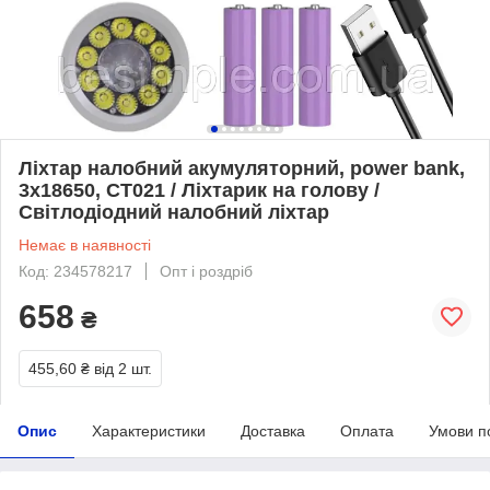
Ліхтар налобний акумуляторний, power bank,
3x18650, CT021 / Ліхтарик на голову /
Світлодіодний налобний ліхтар
Немає в наявності
Код: 234578217
Опт і роздріб
658
₴
455,60 ₴
від 2 шт.
Опис
Характеристики
Доставка
Оплата
Умови п