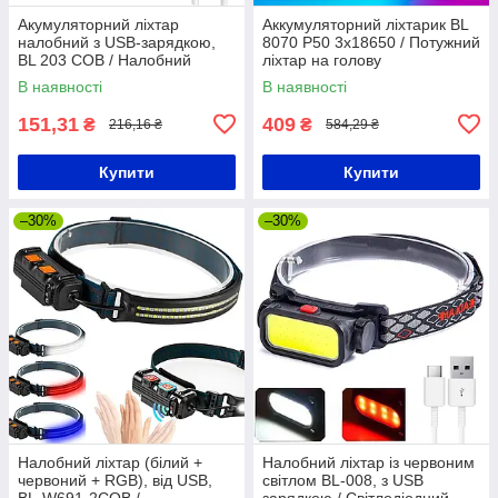
Акумуляторний ліхтар
Аккумуляторний ліхтарик BL
налобний з USB-зарядкою,
8070 P50 3x18650 / Потужний
BL 203 COB / Налобний
ліхтар на голову
ліхтарик на голову з
В наявності
В наявності
акумулятором
151,31
409
₴
₴
216,16 ₴
584,29 ₴
Купити
Купити
–30%
–30%
Налобний ліхтар (білий +
Налобний ліхтар із червоним
червоний + RGB), від USB,
світлом BL-008, з USB
BL-W691-2COB /
зарядкою / Світлодіодний