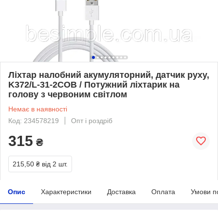
Ліхтар налобний акумуляторний, датчик руху,
K372/L-31-2COB / Потужний ліхтарик на
голову з червоним світлом
Немає в наявності
Код: 234578219
Опт і роздріб
315
₴
215,50 ₴
від 2 шт.
Опис
Характеристики
Доставка
Оплата
Умови п