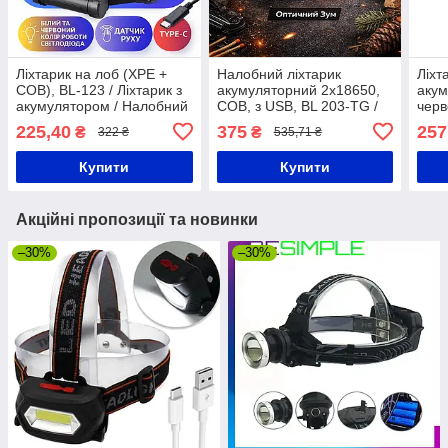
Ліхтарик на лоб (XPE +
Налобний ліхтарик
Ліхт
COB), BL-123 / Ліхтарик з
акумуляторний 2x18650,
акум
акумулятором / Налобний
COB, з USB, BL 203-TG /
черв
ліхтар з датчиком руху /
Ліхтар на голову / Ліхтарик
датч
225,40
375
257
₴
₴
322 ₴
535,71 ₴
Світлодіодний ліхтарик на
на лоб
T12
голову
Купити
Купити
Акційні пропозиції та новинки
–30%
–30%