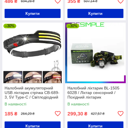
486
355
₴
₴
694,28 ₴
507,14 ₴
Купити
Купити
–30%
–30%
Налобний акумуляторний
Налобний ліхтарик BL-1505
USB ліхтарик стрічка CB-689-
602B / Ліхтар сенсорний /
3, 5V Type-C / Світлодіодний
Похідний ліхтарик
ліхтар на лоб для кемпінгу
В наявності
В наявності
185
299,30
₴
₴
264,29 ₴
427,57 ₴
Купити
Купити