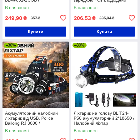
Акумуляторний ліхтарик-
акумуляторний ліхтарик на
В наявності
В наявності
смужка на голову
голову
249,90
206,53
₴
₴
357 ₴
295,04 ₴
Купити
Купити
–30%
–30%
Акумуляторний налобний
Ліхтарик на голову BL T24-
ліхтарик від USB, Police
P50 акумуляторний 2*18650 /
Bailong RJ 3000 /
Налобний ліхтар
Світлодіодний ліхтар
В наявності
В наявності
налобний / Ліхтарик на лоб