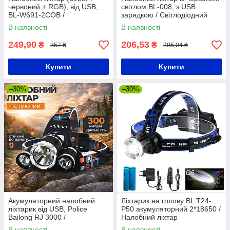
червоний + RGB), від USB,
світлом BL-008, з USB
BL-W691-2COB /
зарядкою / Світлодіодний
Акумуляторний ліхтарик-
акумуляторний ліхтарик на
В наявності
В наявності
смужка на голову
голову
249,90
206,53
₴
₴
357 ₴
295,04 ₴
Купити
Купити
–30%
–30%
Акумуляторний налобний
Ліхтарик на голову BL T24-
ліхтарик від USB, Police
P50 акумуляторний 2*18650 /
Bailong RJ 3000 /
Налобний ліхтар
Світлодіодний ліхтар
В наявності
В наявності