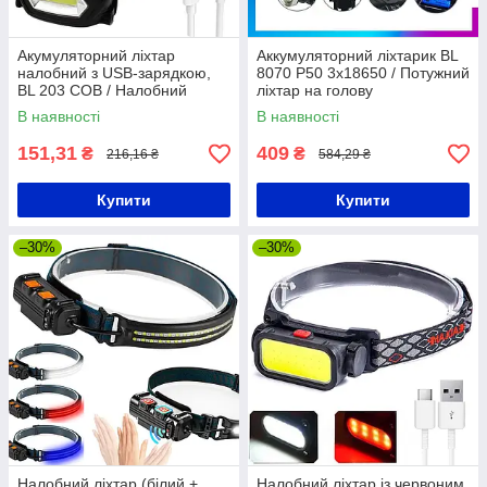
Акумуляторний ліхтар
Аккумуляторний ліхтарик BL
налобний з USB-зарядкою,
8070 P50 3x18650 / Потужний
BL 203 COB / Налобний
ліхтар на голову
ліхтарик на голову з
В наявності
В наявності
акумулятором
151,31
409
₴
₴
216,16 ₴
584,29 ₴
Купити
Купити
–30%
–30%
Налобний ліхтар (білий +
Налобний ліхтар із червоним