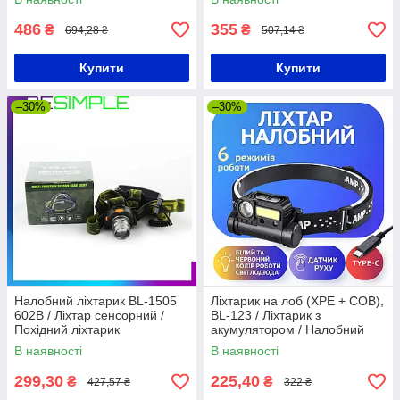
налобний / Ліхтарик на лоб
486
355
₴
₴
694,28 ₴
507,14 ₴
Купити
Купити
–30%
–30%
Налобний ліхтарик BL-1505
Ліхтарик на лоб (XPE + COB),
602B / Ліхтар сенсорний /
BL-123 / Ліхтарик з
Похідний ліхтарик
акумулятором / Налобний
ліхтар з датчиком руху /
В наявності
В наявності
Світлодіодний ліхтарик на
голову
299,30
225,40
₴
₴
427,57 ₴
322 ₴