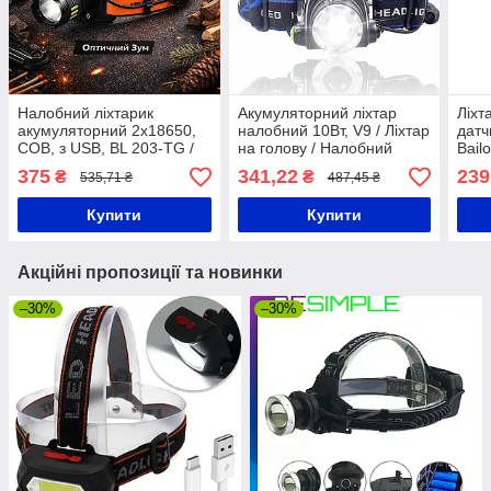
Налобний ліхтарик
Акумуляторний ліхтар
Ліхт
акумуляторний 2x18650,
налобний 10Вт, V9 / Ліхтар
датч
COB, з USB, BL 203-TG /
на голову / Налобний
Bail
Ліхтар на голову / Ліхтарик
ліхтарик
Акум
375
341,22
239
₴
₴
535,71 ₴
487,45 ₴
на лоб
на г
нал
Купити
Купити
Акційні пропозиції та новинки
–30%
–30%