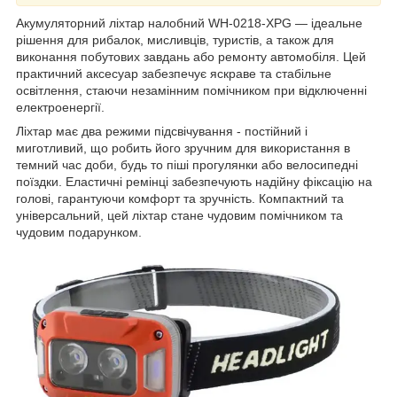
Акумуляторний ліхтар налобний WH-0218-XPG — ідеальне
рішення для рибалок, мисливців, туристів, а також для
виконання побутових завдань або ремонту автомобіля. Цей
практичний аксесуар забезпечує яскраве та стабільне
освітлення, стаючи незамінним помічником при відключенні
електроенергії.
Ліхтар має два режими підсвічування - постійний і
миготливий, що робить його зручним для використання в
темний час доби, будь то піші прогулянки або велосипедні
поїздки. Еластичні ремінці забезпечують надійну фіксацію на
голові, гарантуючи комфорт та зручність. Компактний та
універсальний, цей ліхтар стане чудовим помічником та
чудовим подарунком.