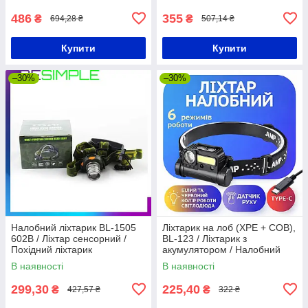
налобний / Ліхтарик на лоб
486
355
₴
₴
694,28 ₴
507,14 ₴
Купити
Купити
–30%
–30%
Налобний ліхтарик BL-1505
Ліхтарик на лоб (XPE + COB),
602B / Ліхтар сенсорний /
BL-123 / Ліхтарик з
Похідний ліхтарик
акумулятором / Налобний
ліхтар з датчиком руху /
В наявності
В наявності
Світлодіодний ліхтарик на
голову
299,30
225,40
₴
₴
427,57 ₴
322 ₴