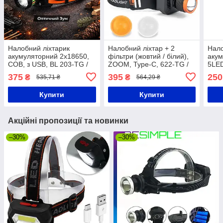
Налобний ліхтарик
Налобний ліхтар + 2
Нало
акумуляторний 2x18650,
фільтри (жовтий / білий),
акум
COB, з USB, BL 203-TG /
ZOOM, Type-C, 622-TG /
5LED
Ліхтар на голову / Ліхтарик
Акумуляторний ліхтарик
ввім
375
395
250
₴
₴
535,71 ₴
564,29 ₴
на лоб
на голову / Ліхтар на лоб
Світ
голо
Купити
Купити
Акційні пропозиції та новинки
–30%
–30%