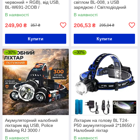
червоний + RGB), від USB,
світлом BL-008, з USB
BL-W691-2COB /
зарядкою / Світлодіодний
Акумуляторний ліхтарик-
акумуляторний ліхтарик на
В наявності
В наявності
смужка на голову
голову
249,90
206,53
₴
₴
357 ₴
295,04 ₴
Купити
Купити
–30%
–30%
Акумуляторний налобний
Ліхтарик на голову BL T24-
ліхтарик від USB, Police
P50 акумуляторний 2*18650 /
Bailong RJ 3000 /
Налобний ліхтар
Світлодіодний ліхтар
В наявності
В наявності