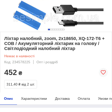
Ліхтар налобний, zoom, 2x18650, XQ-172-T6 +
COB / Акумуляторний ліхтарик на голову /
Світлодіодний налобний ліхтар
Немає в наявності
Код: 234578225
Опт і роздріб
452
₴
311,40 ₴
від 2 шт.
Опис
Характеристики
Доставка
Оплата
Умови п