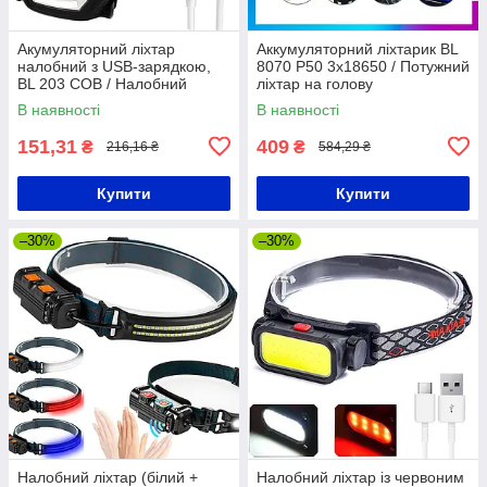
Акумуляторний ліхтар
Аккумуляторний ліхтарик BL
налобний з USB-зарядкою,
8070 P50 3x18650 / Потужний
BL 203 COB / Налобний
ліхтар на голову
ліхтарик на голову з
В наявності
В наявності
акумулятором
151,31
409
₴
₴
216,16 ₴
584,29 ₴
Купити
Купити
–30%
–30%
Налобний ліхтар (білий +
Налобний ліхтар із червоним