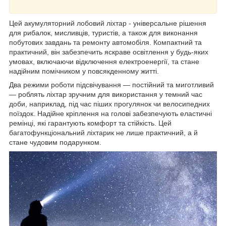
Цей акумуляторний лобовий ліхтар - універсальне рішення
для рибалок, мисливців, туристів, а також для виконання
побутових завдань та ремонту автомобіля. Компактний та
практичний, він забезпечить яскраве освітлення у будь-яких
умовах, включаючи відключення електроенергії, та стане
надійним помічником у повсякденному житті.
Два режими роботи підсвічування — постійний та миготливий
— роблять ліхтар зручним для використання у темний час
доби, наприклад, під час піших прогулянок чи велосипедних
поїздок. Надійне кріплення на голові забезпечують еластичні
ремінці, які гарантують комфорт та стійкість. Цей
багатофункціональний ліхтарик не лише практичний, а й
стане чудовим подарунком.