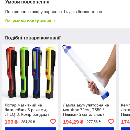
Умови повернення
Повернення товару впродовж 14 днів безкоштовно
Всі умови повернення
Подібні товари компанії
Ліхтар магнітний на
Лампа акумуляторна на
Кемп
батарейках 3 режими,
магнітах 72см, T550 /
ліхт
JHLQ-3, Колір рандом /
Підвісний світильник /
Підв
Ручний ліхтар з магнітом /
Аварійний ліхтар для
бата
199
194,29
174
₴
₴
284,29 ₴
277,56 ₴
Світлодіодний ліхтар
кемпінгу