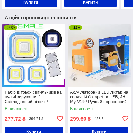
Купити
Купити
Акційні пропозиції та новинки
–30%
–30%
Набір із трьох світильників на
Акумуляторний LED ліхтар на
пульті керування /
сонячній батареї та USB, JHL
Світлодіодний нічник /
My-V19 / Ручний переносний
Автономні LED лампи на
ліхтар
В наявності
В наявності
батарейках
277,72
299,60
₴
₴
396,74 ₴
428 ₴
Купити
Купити