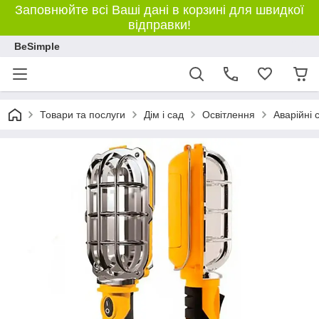
Заповнюйте всі Ваші дані в корзині для швидкої
відправки!
BeSimple
Товари та послуги
Дім і сад
Освітлення
Аварійні 