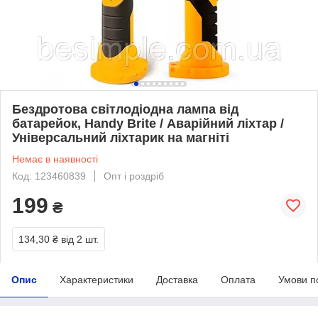
Бездротова світлодіодна лампа від
батарейок, Handy Brite / Аварійний ліхтар /
Універсальний ліхтарик на магніті
Немає в наявності
Код: 123460839
Опт і роздріб
199
₴
134,30 ₴
від 2 шт.
Опис
Характеристики
Доставка
Оплата
Умови п