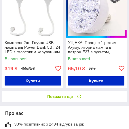
Комплект 2шт Гнучка USB
УЦІНКА! Працює 1 режим
лампа від Power Bank 5Вт, 24
Акумуляторна лампа в
LED з голосовим керуванням
патрон E27 з пультом,
/ Юсб світильник від
31LED, AHMA AH-04 / Лампа
В наявності
В наявності
повербанку
на акумуляторі / Ліхтар
аварійний
319
65,10
₴
₴
455,71 ₴
93 ₴
Купити
Купити
Показати ще
Про нас
90% позитивних з 2494 відгуків за рік