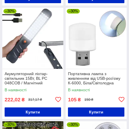
–30%
–30%
Акумуляторний ліхтар-
Портативна лампа з
світильник 15Вт, BL PC
живленням від USB-роз'єму
048COB / Магнітний
К-6000, Біла/Світолодна
світлодіодний ліхтарик з
лампа-ліхтар/ Мініліхтарик
В наявності
В наявності
гачком
222,02
105
₴
₴
317,17 ₴
150 ₴
Купити
Купити
–30%
–30%