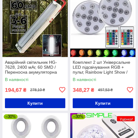
Аварійний світильник HG-
Комплект 2 шт Універсальне
7628, 2400 мАг, 60 SMD /
LED підсвічування RGB +
Переносна акумуляторна
пульт, Rainbow Light Show /
LED лампа-ліхтар
Водонепроникний світильник
В наявності
В наявності
194,67
348,27
₴
₴
278,10 ₴
497,53 ₴
Купити
Купити
–30%
–30%