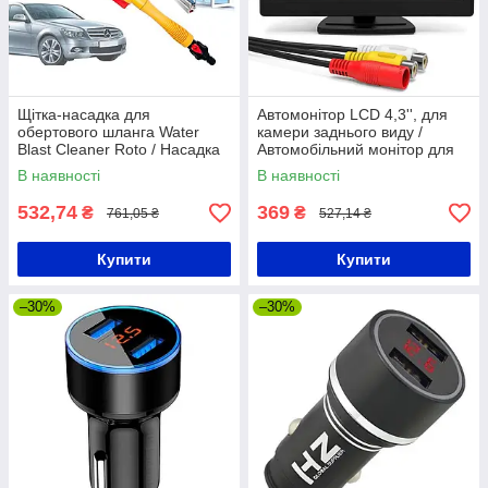
Щітка-насадка для
Автомонітор LCD 4,3'', для
обертового шланга Water
камери заднього виду /
Blast Cleaner Roto / Насадка
Автомобільний монітор для
на шланг
двох камер / Дисплей в
В наявності
В наявності
машину
532,74
369
₴
₴
761,05 ₴
527,14 ₴
Купити
Купити
–30%
–30%