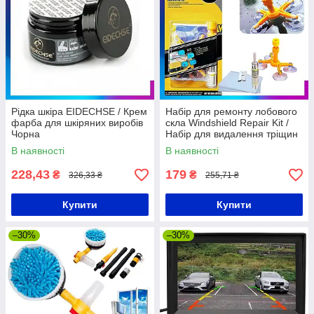
Рідка шкіра EIDECHSE / Крем
Набір для ремонту лобового
фарба для шкіряних виробів
скла Windshield Repair Kit /
Чорна
Набір для видалення тріщин
скла
В наявності
В наявності
228,43
179
₴
₴
326,33 ₴
255,71 ₴
Купити
Купити
–30%
–30%