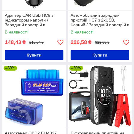
Адаптер CAR USB HC6 з
Автомобільний зарядний
індикатором напруги /
пристрій HC7 з 2хUSB,
Зарядний пристрій в
Чорний / Зарядний пристрій в
прикурювач авто
прикурювач / Адаптер для
В наявності
В наявності
заряджання
148,43
226,58
₴
₴
212,04 ₴
323,69 ₴
Купити
Купити
–30%
–30%
Автосканер OBD2 ELM327,
Пускозарядний пристрій на