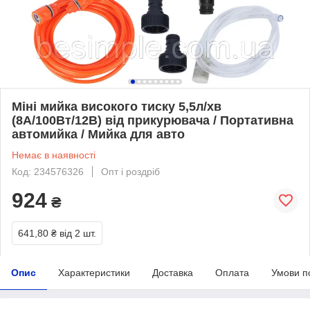
Міні мийка високого тиску 5,5л/хв
(8А/100Вт/12В) від прикурювача / Портативна
автомийка / Мийка для авто
Немає в наявності
Код: 234576326
Опт і роздріб
924
₴
641,80 ₴
від 2 шт.
Опис
Характеристики
Доставка
Оплата
Умови п