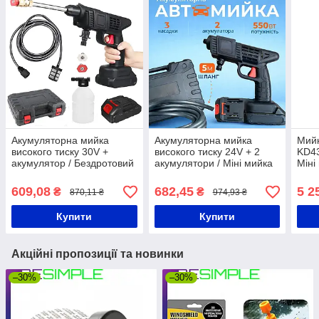
Акумуляторна мийка
Акумуляторна мийка
Мийк
високого тиску 30V +
високого тиску 24V + 2
KD43
акумулятор / Бездротовий
акумулятори / Міні мийка
Міні
розпилювач води / Міні
для машини / Розпилювач
Порт
мийка для авто
пістолет
609,08
682,45
5 2
₴
₴
870,11 ₴
974,93 ₴
Купити
Купити
Акційні пропозиції та новинки
–30%
–30%