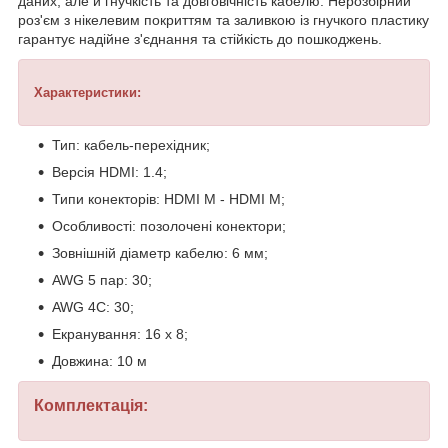
даних, але й гнучкість та довговічність кабелю. Нерозбірний
роз'єм з нікелевим покриттям та заливкою із гнучкого пластику
гарантує надійне з'єднання та стійкість до пошкоджень.
Характеристики:
Тип: кабель-перехідник;
Версія HDMI: 1.4;
Типи конекторів: HDMI M - HDMI M;
Особливості: позолочені конектори;
Зовнішній діаметр кабелю: 6 мм;
AWG 5 пар: 30;
AWG 4С: 30;
Екранування: 16 х 8;
Довжина: 10 м
Комплектація: