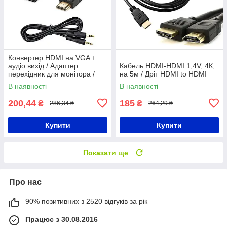
Конвертер HDMI на VGA +
аудіо вихід / Адаптер
Кабель HDMI-HDMI 1,4V, 4К,
перехідник для монітора /
на 5м / Дріт HDMI to HDMI
Відеокабель
В наявності
В наявності
200,44
185
₴
₴
286,34 ₴
264,29 ₴
Купити
Купити
Показати ще
Про нас
90% позитивних з 2520 відгуків за рік
Працює з 30.08.2016