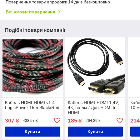
Повернення товару впродовж 14 днів безкоштовно
Всі умови повернення
Подібні товари компанії
Кабель HDMI-HDMI v1.4
Кабель HDMI-HDMI 1,4V,
Кабе
LogicPower 15m Black/Red
4К, на 5м / Дріт HDMI to
10 м
HDMI
307
185
214
₴
₴
438,57 ₴
264,29 ₴
Купити
Купити