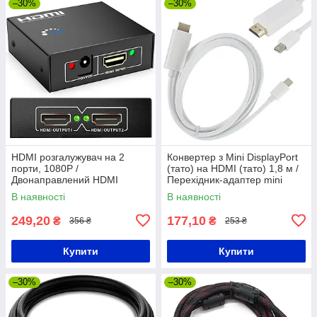
–30%
–30%
HDMI розгалужувач на 2
Конвертер з Mini DisplayPort
порти, 1080P /
(тато) на HDMI (тато) 1,8 м /
Двонаправлений HDMI
Перехідник-адаптер mini
спліттер / Активний HDMI
DisplayPort - HDMI
В наявності
В наявності
комутатор
249,20
177,10
₴
₴
356 ₴
253 ₴
Купити
Купити
–30%
–30%