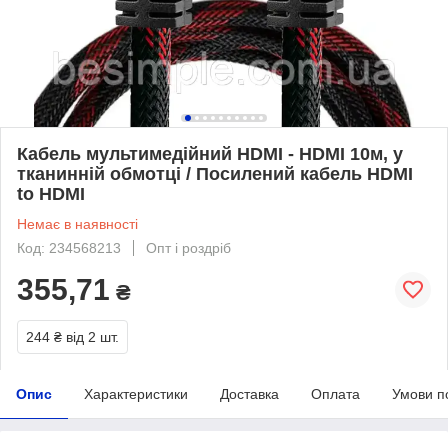
Кабель мультимедійний HDMI - HDMI 10м, у
тканинній обмотці / Посилений кабель HDMI
to HDMI
Немає в наявності
Код: 234568213
Опт і роздріб
355,71
₴
244 ₴
від 2 шт.
Опис
Характеристики
Доставка
Оплата
Умови п