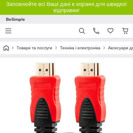
Заповнюйте всі Ваші дані в корзині для швидкої
відправки!
BeSimple
Товари та послуги
Техніка і електроніка
Аксесуари дл