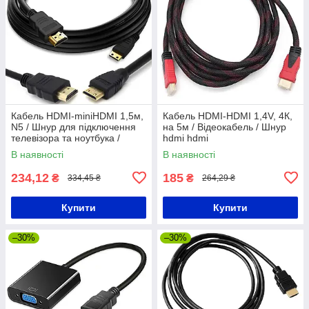
Кабель HDMI-miniHDMI 1,5м,
Кабель HDMI-HDMI 1,4V, 4К,
N5 / Шнур для підключення
на 5м / Відеокабель / Шнур
телевізора та ноутбука /
hdmi hdmi
Відеокабель
В наявності
В наявності
234,12
185
₴
₴
334,45 ₴
264,29 ₴
Купити
Купити
–30%
–30%