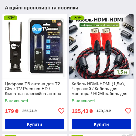
Акційні пропозиції та новинки
–30%
–30%
Цифрова ТВ антена для Т2
Кабель HDMI-HDMI (1,5м),
Clear TV Premium HD /
Червоний / Кабель для
Кімнатна телевізійна антена
монітора / HDMI кабель для
телевізора / Мультимедійний
В наявності
В наявності
кабель для монітора
179
125,43
₴
₴
255,71 ₴
179,19 ₴
Купити
Купити