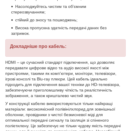
Насолоджуйтесь чистим та об'ємним
стереозвучанням;
стійкий до зносу та пошкоджень;
Висока пропускна здатність передачі даних без
затримок.
Докладніше про кабель:
HDMI – це сучасний стандарт підключення, що дозволяє
передавати цифрове відео та аудіо високої якості між
пристроями, такими як комп'ютери, монітори, телевізори,
ігрові консолі та Blu-ray плеєри. Цей кабель ідеально
підходить для підключення вашої техніки до HD-телевізора,
забезпечуючи приголомшливу чіткість та реалістичність
зображення, а також кришталево чистий звук.
У конструкції кабелю використовуються тільки найкращі
матеріали: високоякісний полівінілхлорид для зовнішньої
оболонки, провідники з чистої безкисневої міді для
оптимальної передачі сигналу та ізоляція зі спіненого
поліетилену. Це забезпечує не тільки чудову якість передачі