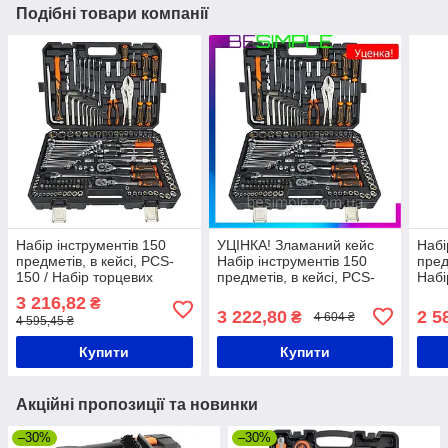
Подібні товари компанії
Набір інструментів 150
УЦІНКА! Зламаний кейс
Набі
предметів, в кейсі, PCS-
Набір інструментів 150
пред
150 / Набір торцевих
предметів, в кейсі, PCS-
Набі
головок / Набір ключів для
150 / Набір торцевих
тріск
3 216,82
₴
авто
головок / Набір ключів для
ключ
3 222,80
2 5
₴
4 604 ₴
4 595,45 ₴
авто
Купити
Купити
Акційні пропозиції та новинки
–30%
–30%