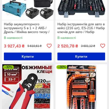
Набір акумуляторного
Набір інструментів для авто в
інструменту 5 в 1 + 2 АКБ /
кейсі (216 шт), ES-216 / Набір
Дриль / Мийка висого тиску /
ключів для авто / Набір
Ланцюгова пила /
головок з тріщоткою
В наявності
В наявності
Повітродувка
3 927,43
2 520,78
₴
₴
5 610,61 ₴
3 601,12 ₴
Купити
Купити
–30%
–30%