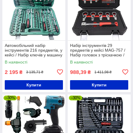
Автомобільний набір
Набір інструментів 29
інструментів 216 предметів, у
предметів у кейсі MAG-757 /
кейсі / Набір ключів у машину
Набір головок з тріскачкою /
/ Набір головок з тріскачкою
Набір ручного інструменту
В наявності
В наявності
2 195
988,39
₴
₴
3 135,71 ₴
1 411,98 ₴
Купити
Купити
–30%
–30%