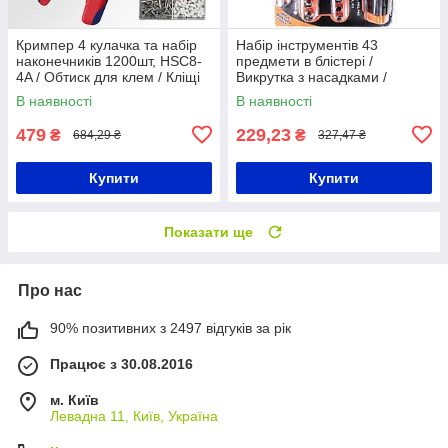
Кримпер 4 кулачка та набір
Набір інструментів 43
наконечників 1200шт, HSC8-
предмети в блістері /
4A / Обтиск для клем / Кліщі
Викрутка з насадками /
для обтиску та зачистки
Викрутка з набором біт
В наявності
В наявності
проводів
479
229,23
₴
₴
684,29 ₴
327,47 ₴
Купити
Купити
Показати ще
Про нас
90% позитивних з 2497 відгуків за рік
Працює з 30.08.2016
м. Київ
Левадна 11, Київ, Україна