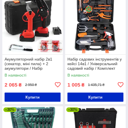
Акумуляторний набір 2в1
Набір садових інструментів у
(секатор, міні пила) + 2
кейсі 14в1 / Універсальний
акумулятори / Набір
садовий набір / Комплект
ланцюгова пилка та секатор
інструментів для городу
В наявності
В наявності
садовий
2 065
1 005
₴
₴
2 950 ₴
1 435,71 ₴
Купити
Купити
–30%
–30%