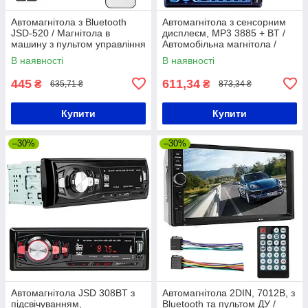
Автомагнітола з Bluetooth
Автомагнітола з сенсорним
JSD-520 / Магнітола в
дисплеєм, MP3 3885 + BT /
машину з пультом управління
Автомобільна магнітола /
/ Магнітофон в авто
Магнітола в машину
В наявності
В наявності
445
611,34
₴
₴
635,71 ₴
873,34 ₴
Купити
Купити
–30%
–30%
Автомагнітола JSD 308BT з
Автомагнітола 2DIN, 7012B, з
підсвічуванням,
Bluetooth та пультом ДУ /