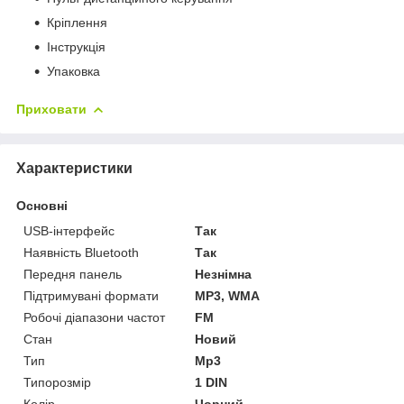
Кріплення
Інструкція
Упаковка
Приховати
Характеристики
Основні
USB-інтерфейс
Так
Наявність Bluetooth
Так
Передня панель
Незнімна
Підтримувані формати
MP3, WMA
Робочі діапазони частот
FM
Стан
Новий
Тип
Mp3
Типорозмір
1 DIN
Колір
Чорний