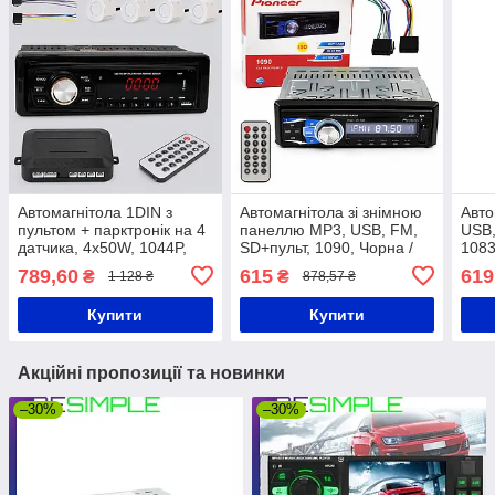
Автомагнітола 1DIN з
Автомагнітола зі знімною
Авто
пультом + парктронік на 4
панеллю MP3, USB, FM,
USB,
датчика, 4х50W, 1044P,
SD+пульт, 1090, Чорна /
1083
Чорний / Магнітофон в
Автомобільна магнітола /
в ав
789,60
615
619
₴
₴
1 128 ₴
878,57 ₴
автомобіль / Автомобільна
Магнітофон в машину
авто
магнітола
магн
Купити
Купити
Акційні пропозиції та новинки
–30%
–30%