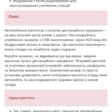
Вбудований FM/AM радіоприймач для
прослуховування улюблених станцій
Опис:
Автомобільна магнітола з пультом дистанційного керування –
це ваш власний центр розваг у дорозі. Насолоджуйтесь
улюбленою музикою з USB-накопичувачів, через AUX-вхід або
бездротовий зв'язок зі смартфона. Ця магнітола перетворить
кожну поїздку на незабутню аудіо-подорож.
Керуйте музикою, не відриваючи рук від керма, завдяки
зручному пульту дистанційного керування. Яскравий дисплей
та інтуїтивно зрозумілий інтерфейс забезпечують комфортне
та безпечне використання. Компактний розмір та проста
установка дозволяють легко інтегрувати магнітолу в будь-який
автомобіль та насолоджуватися чудовим звуком у кожній
поїздці.
Характеристики:
Тип товару: магнітола в авто / магнітола автомобільна