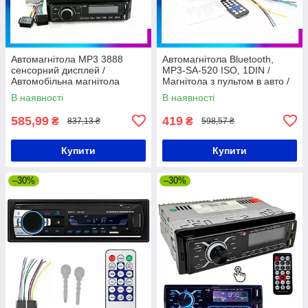
Автомагнітола MP3 3888
Автомагнітола Bluetooth,
сенсорний дисплей /
MP3-SA-520 ISO, 1DIN /
Автомобільна магнітола
Магнітола з пультом в авто /
Магнітола з USB та AUX
В наявності
В наявності
585,99
419
₴
₴
837,13 ₴
598,57 ₴
Купити
Купити
–30%
–30%