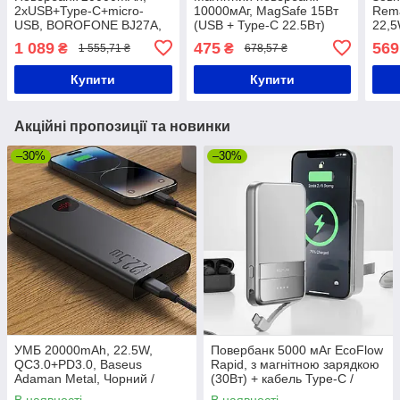
2хUSB+Type-C+micro-
10000мАг, MagSafe 15Вт
Rem
USB, BOROFONE BJ27A,
(USB + Type-C 22.5Вт)
22,5
Чорний / Павербанк /
Зелений / Бездротовий
USB-
1 089
475
569
₴
₴
1 555,71 ₴
678,57 ₴
Зовнішній акумулятор /
павербанк / Power Bank /
інди
PowerBank
УМБ
Зовн
Купити
Купити
Акційні пропозиції та новинки
–30%
–30%
УМБ 20000mAh, 22.5W,
Повербанк 5000 мАг EcoFlow
QC3.0+PD3.0, Baseus
Rapid, з магнітною зарядкою
Adaman Metal, Чорний /
(30Вт) + кабель Type-C /
Повербанк / Павербанк для
Павербанк / Power Bank /
В наявності
В наявності