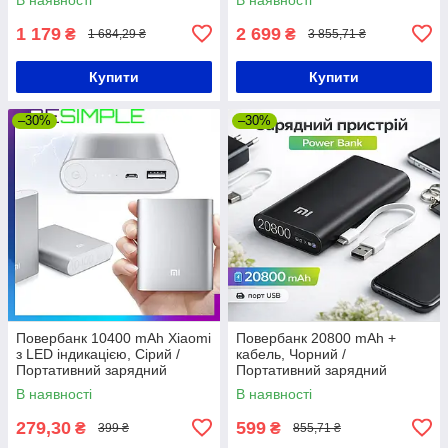
телефону / Зовнішній
Зовнішній акумулятор
акумулятор
1 179
2 699
₴
₴
1 684,29 ₴
3 855,71 ₴
Купити
Купити
–30%
–30%
Повербанк 10400 mAh Xiaomi
Повербанк 20800 mAh +
з LED індикацією, Сірий /
кабель, Чорний /
Портативний зарядний
Портативний зарядний
пристрій / Power Bank
пристрій / Повербанк для
В наявності
В наявності
телефону / Power bank
279,30
599
₴
₴
399 ₴
855,71 ₴