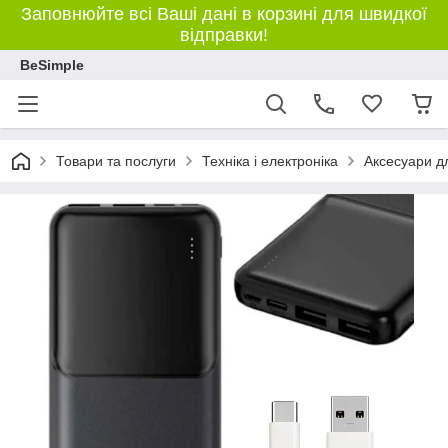
Заповнюйте всі Ваші дані в корзині для швидкої
відправки!
BeSimple
Товари та послуги
Техніка і електроніка
Аксесуари д