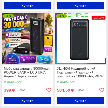
Купити
Купити
–30%
–30%
Мобільна зарядка 30000mah
УЦІНКА! Надщерблений
POWER BANK + LCD UKC,
Портативний зарядний
Чорна / Портативний
пристрій на 10000mAh, WUW
зарядний пристрій /
Y110 / Повербанк для
В наявності
В наявності
Повербанк
зарядки телефону
399
584,50
₴
₴
570 ₴
835 ₴
Купити
Купити