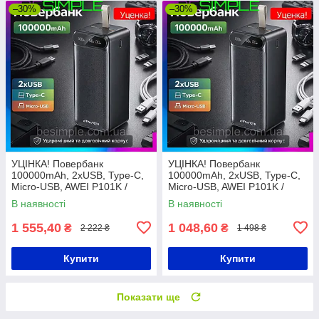
–30%
–30%
УЦІНКА! Повербанк
УЦІНКА! Повербанк
100000mAh, 2хUSB, Type-C,
100000mAh, 2хUSB, Type-C,
Micro-USB, AWEI P101K /
Micro-USB, AWEI P101K /
Павербанк для телефону /
Павербанк для телефону /
В наявності
В наявності
УМБ / Зовнішній акумулятор
УМБ / Зовнішній акумулятор
1 555,40
1 048,60
₴
₴
2 222 ₴
1 498 ₴
Купити
Купити
Показати ще