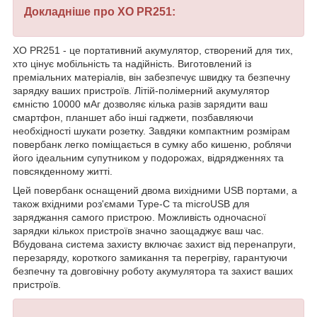
Докладніше про XO PR251:
XO PR251 - це портативний акумулятор, створений для тих,
хто цінує мобільність та надійність. Виготовлений із
преміальних матеріалів, він забезпечує швидку та безпечну
зарядку ваших пристроїв. Літій-полімерний акумулятор
ємністю 10000 мАг дозволяє кілька разів зарядити ваш
смартфон, планшет або інші гаджети, позбавляючи
необхідності шукати розетку. Завдяки компактним розмірам
повербанк легко поміщається в сумку або кишеню, роблячи
його ідеальним супутником у подорожах, відрядженнях та
повсякденному житті.
Цей повербанк оснащений двома вихідними USB портами, а
також вхідними роз'ємами Type-C та microUSB для
заряджання самого пристрою. Можливість одночасної
зарядки кількох пристроїв значно заощаджує ваш час.
Вбудована система захисту включає захист від перенапруги,
перезаряду, короткого замикання та перегріву, гарантуючи
безпечну та довговічну роботу акумулятора та захист ваших
пристроїв.