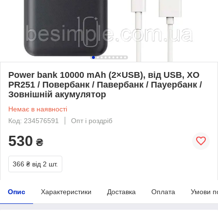
Power bank 10000 mAh (2×USB), від USB, XO
PR251 / Повербанк / Павербанк / Пауербанк /
Зовнішній акумулятор
Немає в наявності
Код: 234576591
Опт і роздріб
530
₴
366 ₴
від 2 шт.
Опис
Характеристики
Доставка
Оплата
Умови п