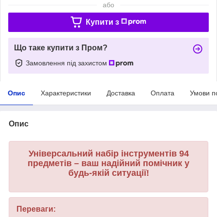
або
Купити з
Що таке купити з Пром?
Замовлення під захистом
Опис
Характеристики
Доставка
Оплата
Умови п
Опис
Універсальний набір інструментів 94
предметів – ваш надійний помічник у
будь-якій ситуації!
Переваги: