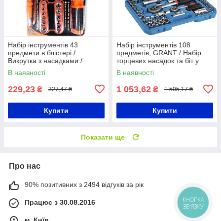
Набір інструментів 43
Набір інструментів 108
предмети в блістері /
предметів, GRANT / Набір
Викрутка з насадками /
торцевих насадок та біт у
Викрутка з набором біт
кейсі / Комплект ручних
В наявності
В наявності
інструментів
229,23
1 053,62
₴
₴
327,47 ₴
1 505,17 ₴
Купити
Купити
Показати ще
Про нас
90% позитивних з 2494 відгуків за рік
Працює з 30.08.2016
КНОПКА
ЗВ'ЯЗКУ
м. Київ