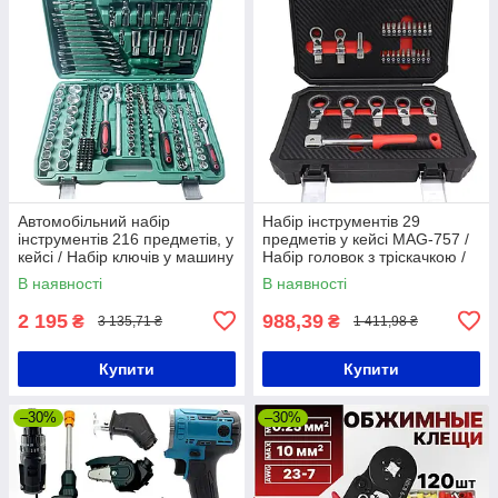
Автомобільний набір
Набір інструментів 29
інструментів 216 предметів, у
предметів у кейсі MAG-757 /
кейсі / Набір ключів у машину
Набір головок з тріскачкою /
/ Набір головок з тріскачкою
Набір ручного інструменту
В наявності
В наявності
2 195
988,39
₴
₴
3 135,71 ₴
1 411,98 ₴
Купити
Купити
–30%
–30%