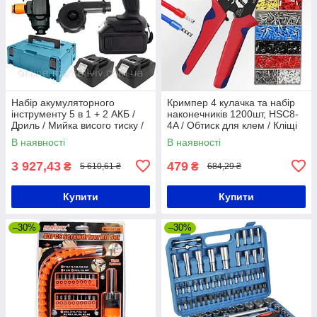
Набір акумуляторного
Кримпер 4 кулачка та набір
інструменту 5 в 1 + 2 АКБ /
наконечників 1200шт, HSC8-
Дриль / Мийка висого тиску /
4A / Обтиск для клем / Кліщі
Ланцюгова пила /
для обтиску та зачистки
В наявності
В наявності
Повітродувка
проводів
3 927,43
479
₴
₴
5 610,61 ₴
684,29 ₴
Купити
Купити
–30%
–30%