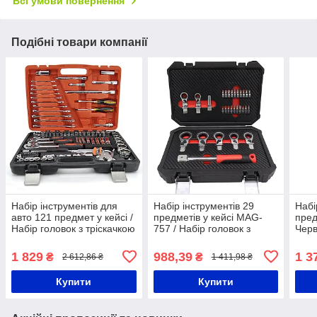
Всі умови повернення
Подібні товари компанії
Набір інструментів для
Набір інструментів 29
Набі
авто 121 предмет у кейсі /
предметів у кейсі MAG-
пред
Набір головок з тріскачкою
757 / Набір головок з
Черв
/ Набір біт / Набір ключів
тріскачкою / Набір ручного
з тр
інструменту
гайк
1 829
988,39
1 3
₴
₴
2 612,86 ₴
1 411,98 ₴
Купити
Купити