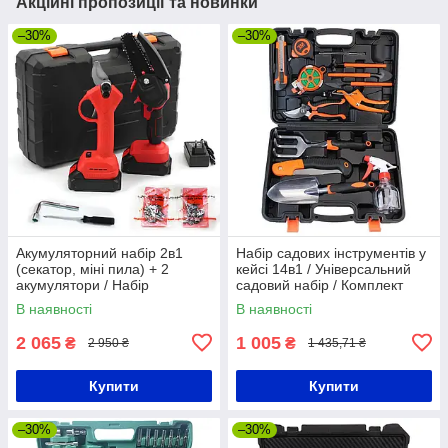
Акційні пропозиції та новинки
–30%
–30%
Акумуляторний набір 2в1
Набір садових інструментів у
(секатор, міні пила) + 2
кейсі 14в1 / Універсальний
акумулятори / Набір
садовий набір / Комплект
ланцюгова пилка та секатор
інструментів для городу
В наявності
В наявності
садовий
2 065
1 005
₴
₴
2 950 ₴
1 435,71 ₴
Купити
Купити
–30%
–30%