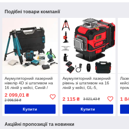
Подібні товари компанії
Акумуляторний лазерний
Акумуляторний лазерний
Лазе
нівелір 4D зі штативом на
рівень зі штативом на 16
кейс
16 ліній у кейсі, Синій /
ліній у кейсі, GL-5,
пром
Лазерний рівень
Червоний / Рівень
штат
2 099,01
₴
лазерний / Лазерний
Лазе
2 115
1 8
₴
3 021,43 ₴
2 998,58 ₴
нівелір
рем
Купити
Купити
Акційні пропозиції та новинки