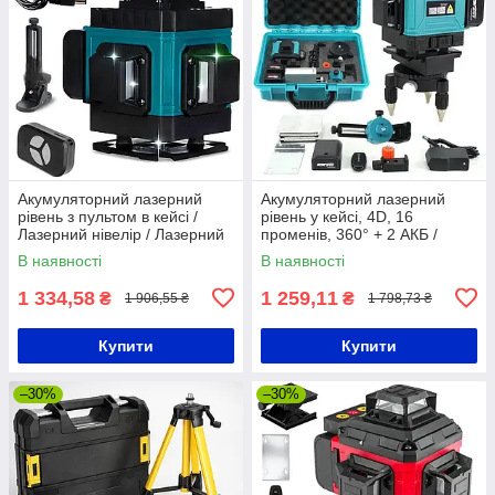
Акумуляторний лазерний
Акумуляторний лазерний
рівень з пультом в кейсі /
рівень у кейсі, 4D, 16
Лазерний нівелір / Лазерний
променів, 360° + 2 АКБ /
4D рівень
Лазерний нівелір / Рівень
В наявності
В наявності
лазерний
1 334,58
1 259,11
₴
₴
1 906,55 ₴
1 798,73 ₴
Купити
Купити
–30%
–30%