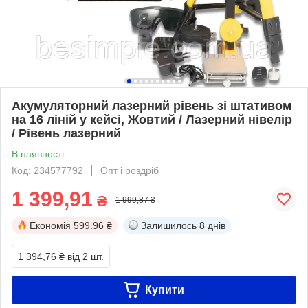
Акумуляторний лазерний рівень зі штативом
на 16 ліній у кейсі, Жовтий / Лазерний нівелір
/ Рівень лазерний
В наявності
Код: 234577792
Опт і роздріб
1 399,91
₴
1 999,87 ₴
Економія
599.96 ₴
Залишилось
8 днів
1 394,76 ₴
від 2 шт.
Купити