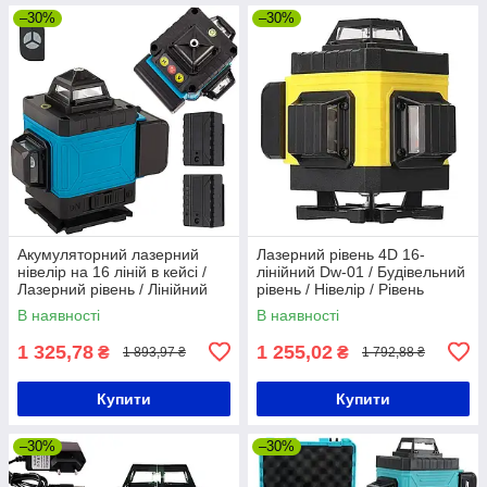
–30%
–30%
Акумуляторний лазерний
Лазерний рівень 4D 16-
нівелір на 16 ліній в кейсі /
лінійний Dw-01 / Будівельний
Лазерний рівень / Лінійний
рівень / Нівелір / Рівень
нівелір
лазерний
В наявності
В наявності
1 325,78
1 255,02
₴
₴
1 893,97 ₴
1 792,88 ₴
Купити
Купити
–30%
–30%