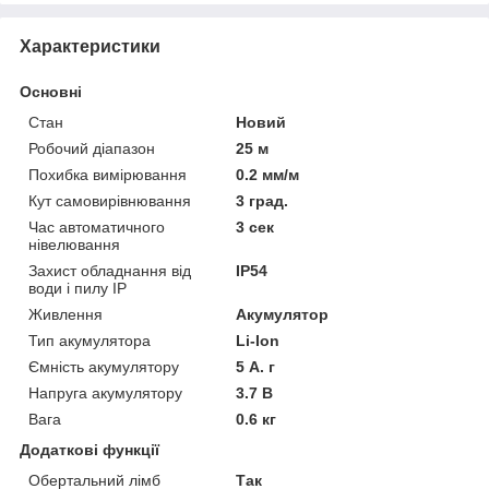
Характеристики
Основні
Стан
Новий
Робочий діапазон
25 м
Похибка вимірювання
0.2 мм/м
Кут самовирівнювання
3 град.
Час автоматичного
3 сек
нівелювання
Захист обладнання від
IP54
води і пилу IP
Живлення
Акумулятор
Тип акумулятора
Li-Ion
Ємність акумулятору
5 А. г
Напруга акумулятору
3.7 В
Вага
0.6 кг
Додаткові функції
Обертальний лімб
Так