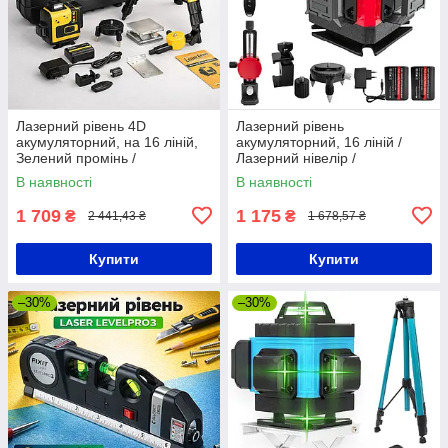
Лазерний рівень 4D
Лазерний рівень
акумуляторний, на 16 ліній,
акумуляторний, 16 ліній /
Зелений промінь /
Лазерний нівелір /
Самовирівнювальний нівелір
Самовирівнюючий нівелір
В наявності
В наявності
лазерний
лазерний
1 709
1 175
₴
₴
2 441,43 ₴
1 678,57 ₴
Купити
Купити
–30%
–30%