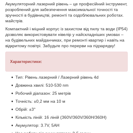
Акумуляторний лазерний рівень – це професійний інструмент,
розроблений для забезпечення максимальної точності та
зручності в будівництві, ремонті та оздоблювальних роботах.
майстрів.
Компактний і міцний корпус із захистом від пилу та води (IP54)
дозволяє використовувати нівелір у найскладніших умовах –
на будівельних майданчиках, при ремонті квартир і навіть на
відкритому повітрі. Забудьте про перерви на підзарядку!
Характеристики:
Тип: Рівень лазерний / Лазерний рівень 4d
Довжина хвилі: 510-530 nm
Робочий діапазон: 25 метрів
Точність: ±0,2 мм на 10 м
Обрій: ±3°
Кількість ліній: 16 ліній (360V/360V/360H/360H)
Акумулятор: 3.7V, 5AH