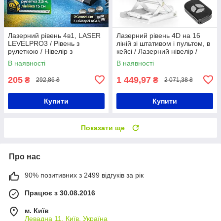
Лазерний рівень 4в1, LASER
Лазерний рівень 4D на 16
LEVELPRO3 / Рівень з
ліній зі штативом і пультом, в
рулеткою / Нівелір з
кейсі / Лазерний нівелір /
вбудованою рулеткою /
Лінійний нівелір
В наявності
В наявності
Рівень для будівельних робіт
205
1 449,97
₴
₴
292,86 ₴
2 071,38 ₴
Купити
Купити
Показати ще
Про нас
90% позитивних з 2499 відгуків за рік
Працює з 30.08.2016
м. Київ
Левадна 11, Київ, Україна