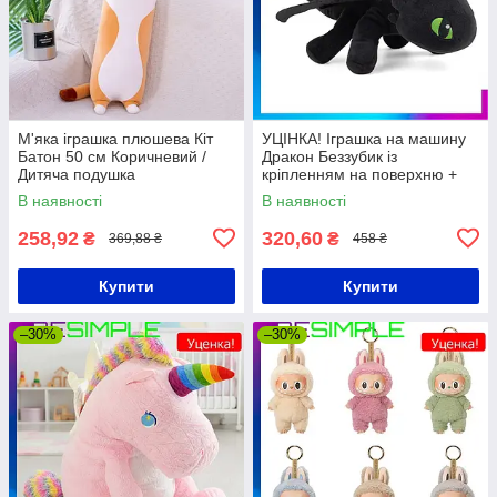
М'яка іграшка плюшева Кіт
УЦІНКА! Іграшка на машину
Батон 50 см Коричневий /
Дракон Беззубик із
Дитяча подушка
кріпленням на поверхню +
для підвішування / М'яка
В наявності
В наявності
іграшка з присоскою
258,92
320,60
₴
₴
369,88 ₴
458 ₴
Купити
Купити
–30%
–30%