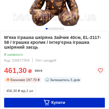
М'яка іграшка шкіряна Зайчик 40см, EL-2117-
58 / Іграшка кролик / Інтер'єрна іграшка
шкіряний заєць
В наявності
Код: 234577359
Опт і роздріб
461,30
₴
659 ₴
Економія
197.70 ₴
Залишилось
5 днів
456,30 ₴
від 2 шт.
Купити