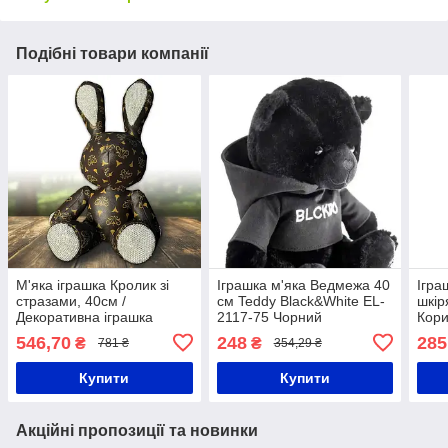
Подібні товари компанії
М'яка іграшка Кролик зі
Іграшка м'яка Ведмежа 40
Ігра
стразами, 40см /
см Teddy Black&White EL-
шкір
Декоративна іграшка
2117-75 Чорний
Кор
заєць / Шкіряна іграшка
546,70
248
285
₴
₴
781 ₴
354,29 ₴
кролик
Купити
Купити
Акційні пропозиції та новинки