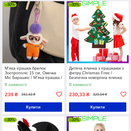
–30%
–30%
М'яка іграшка брелок
Дитяча ялинка з іграшками з
Зоотрополіс 15 см, Овечка
фетру Chrismas Free /
Міс Барашкіс / М'яка іграшка /
Безпечна новорічна ялинка
Фігурка брелок / Плюшева
для дітей
В наявності
В наявності
іграшка Zootopia
239
230,33
₴
₴
341,43 ₴
329,04 ₴
Купити
Купити
–30%
–30%