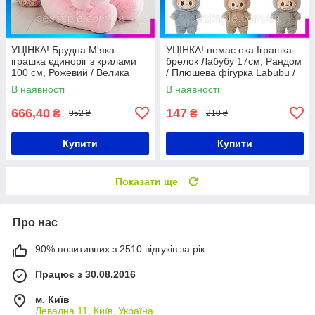
УЦІНКА! Брудна М'яка
УЦІНКА! немає ока Іграшка-
іграшка єдиноріг з крилами
брелок Лабубу 17см, Рандом
100 см, Рожевий / Велика
/ Плюшева фігурка Labubu /
м'яка іграшка для дітей /
М'яка іграшка сюрприз
В наявності
В наявності
Дитяча плюшева іграшка
лабубу
666,40
147
₴
₴
952 ₴
210 ₴
Купити
Купити
Показати ще
Про нас
90% позитивних з 2510 відгуків за рік
Працює з 30.08.2016
м. Київ
Левадна 11, Київ, Україна