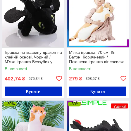
Іграшка на машину дракон на
М'яка іграшка, 70 см, Кіт
клейкій основі, Чорний /
Батон, Коричневий /
М'яка іграшка Беззубик у
Плюшева іграшка кіт сосиска
машину
/ Дитяча іграшка обіймашка
В наявності
В наявності
402,74
279
₴
₴
575,34 ₴
398,57 ₴
Купити
Купити
–30%
–30%