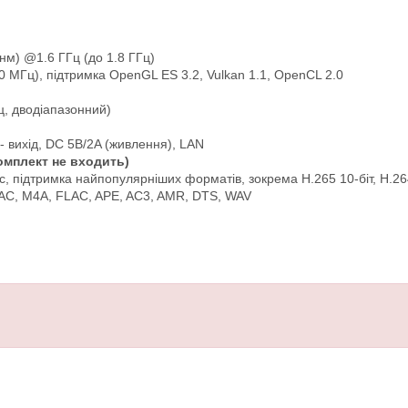
м) @1.6 ГГц (до 1.8 ГГц)
 МГц), підтримка OpenGL ES 3.2, Vulkan 1.1, OpenCL 2.0
Гц, дводіапазонний)
k- вихід, DC 5В/2A (живлення), LAN
омплект не входить)
с, підтримка найпопулярніших форматів, зокрема H.265 10-біт, H.26
AC, M4A, FLAC, APE, AC3, AMR, DTS, WAV