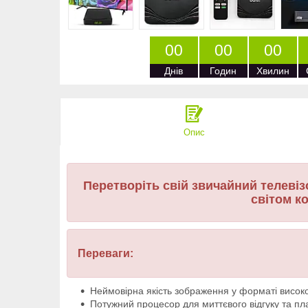
0
0
0
0
0
0
Днів
Годин
Хвилин
Опис
Перетворіть свій звичайний телеві
світом к
Переваги:
Неймовірна якість зображення у форматі високої
Потужний процесор для миттєвого відгуку та пл