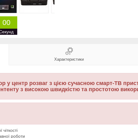
0
0
Секунд
Характеристики
зор у центр розваг з цією сучасною смарт-ТВ пр
онтенту з високою швидкістю та простотою вико
 чіткості
авної роботи