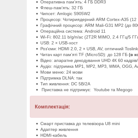
Оперативна пам’ять: 4 ГБ DDR3
Флеш-пам’ять: 32 ГБ
Чипсет: Amlogic S905W2
Процесор: Чотириядерний ARM Cortex-A35 (12 н
Графічний процесор: ARM Mali-G31 MP2 (до 800
Операційна система: Android 11
Wi-Fi: 802.11 b/g/n/ac (2T2R MIMO, 2.4 ГГц/5 Г
USB: 2 × USB-хост
Роз'єми: HDMI 2.0, 2 × USB, AV, оптичний Toslin
Читач карт пам’яті TF (MicroSD): до 128 ГБ
(в к
Відео: апаратне декодування UHD 4К 60 кадрів/
Аудіо: підтримка MP1, MP2, MP3, WMA, OGG, A
Мови меню: 24 мови
Підтримка DLNA: так
Тип живлення: DC 5В/2A
Приставка не підтримує: Youtube та Megogo
Комплектація:
Смарт приставка до телевізора U8 mini
Адаптер живлення
HDMI-кабель