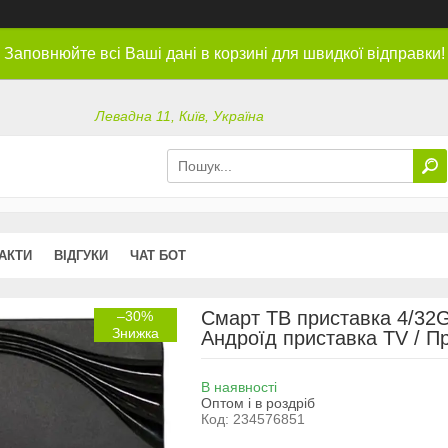
Заповнюйте всі Ваші дані в корзині для швидкої відправки!
Левадна 11, Київ, Україна
АКТИ
ВІДГУКИ
ЧАТ БОТ
Смарт ТВ приставка 4/32GB
–30%
Андроїд приставка TV / П
В наявності
Оптом і в роздріб
Код:
234576851