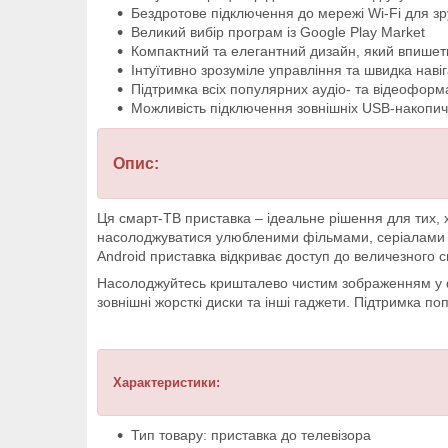
Бездротове підключення до мережі Wi-Fi для зр
Великий вибір програм із Google Play Market
Компактний та елегантний дизайн, який впишеть
Інтуїтивно зрозуміле управління та швидка наві
Підтримка всіх популярних аудіо- та відеоформ
Можливість підключення зовнішніх USB-накопич
Опис:
Ця смарт-ТВ приставка – ідеальне рішення для тих, 
насолоджуватися улюбленими фільмами, серіалами 
Android приставка відкриває доступ до величезного св
Насолоджуйтесь кришталево чистим зображенням у фо
зовнішні жорсткі диски та інші гаджети. Підтримка по
Характеристики:
Тип товару: приставка до телевізора