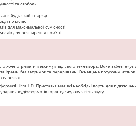
учності та свободи
ся в будь-який інтер'єр
гація по меню
атів для максимальної сумісності
увачів для розширення пам'яті
хто хоче отримати максимум від свого телевізора. Вона забезпечує 
та іграми без затримок та переривань. Оснащена потужним чотири
іту розваг.
рматі Ultra HD. Приставка має всі необхідні порти для підключен
пулярних аудіоформатів гарантує чудову якість звуку.