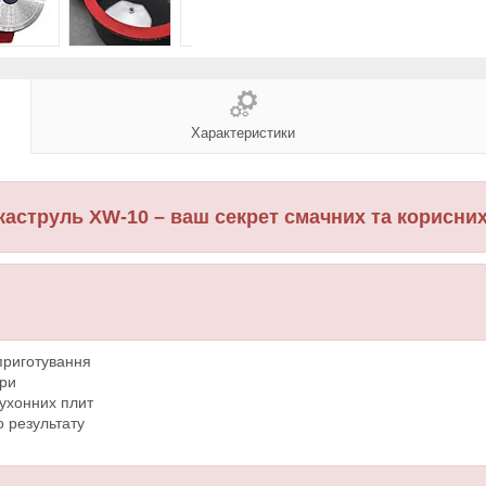
Характеристики
каструль XW-10 – ваш секрет смачних та корисних
приготування
ари
кухонних плит
о результату