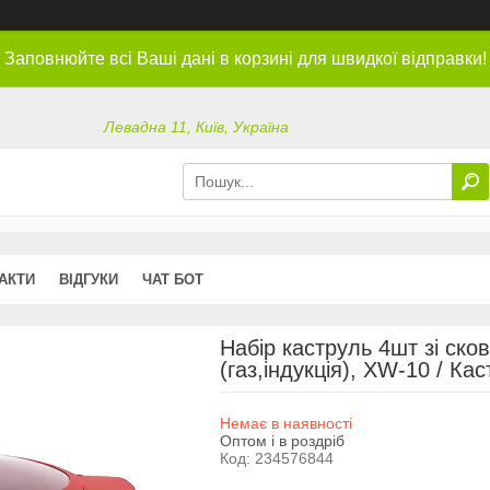
Заповнюйте всі Ваші дані в корзині для швидкої відправки!
Левадна 11, Київ, Україна
АКТИ
ВІДГУКИ
ЧАТ БОТ
Набір каструль 4шт зі ско
(газ,індукція), XW-10 / К
Немає в наявності
Оптом і в роздріб
Код:
234576844