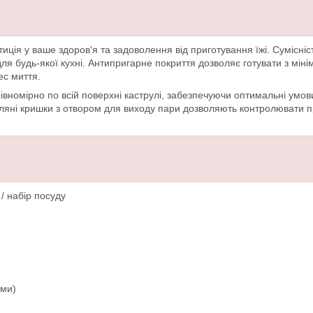
тиція у ваше здоров'я та задоволення від приготування їжі. Сумісніс
 будь-якої кухні. Антипригарне покриття дозволяє готувати з мініма
ес миття.
вномірно по всій поверхні каструлі, забезпечуючи оптимальні умов
 Скляні кришки з отвором для виходу пари дозволяють контролювати
/ набір посуду
ами)