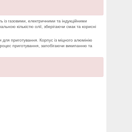
ть із газовими, електричними та індукційними
льною кількістю олії, зберігаючи смак та корисні
и для приготування. Корпус із міцного алюмінію
 процес приготування, запобігаючи википанню та