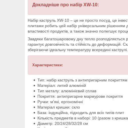
Докладніше про набір XW-10:
Набір каструль XW-10 – це не просто посуд, це інвес
плитами робить цей набір універсальним рішенням для
властивості продуктів, а також значно полегшує проц
Завдяки багатошаровому дну тепло розподіляється рі
гарантує довговічність та стійкість до деформацій.
зберігаючи ідеальну температуру всередині каструлі.
Характеристики:
Тип: набір каструль з антипригарним покриттям 
Матеріал: литий алюміній
Тип металу: алюмінієвий сплав
Покриття: антипригарне мармурове покриття
Ручки: м'які, ергономічні
Матеріал кришки: скло
База: індукційна, підходить для всіх типів плит
Кількість предметів в наборі: 10 (разом з кришк
Діаметр: 20/24/28/32/28 см