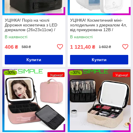
УЦІНКА! Поріз на чохлі
УЦІНКА! Косметичний міні-
Дорожня косметичка з LED
холодильник з дзеркалом 4л,
дзеркалом (26х23х11см) /
від прикурювача 12В /
Органайзер валіза для
Холодильник для косметики з
В наявності
В наявності
косметики
підсвіткою
406
1 121,40
₴
₴
580 ₴
1 602 ₴
Купити
Купити
–30%
–30%