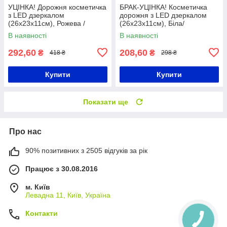
УЦІНКА! Дорожня косметичка
БРАК-УЦІНКА! Косметичка
з LED дзеркалом
дорожня з LED дзеркалом
(26х23х11см), Рожева /
(26х23х11см), Біла/
Органайзер валіза для
Органайзер валізка для
В наявності
В наявності
косметики
косметики
292,60
208,60
₴
₴
418 ₴
298 ₴
Купити
Купити
Показати ще
Про нас
90% позитивних з 2505 відгуків за рік
Працює з 30.08.2016
м. Київ
Левадна 11, Київ, Україна
Контакти