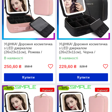
УЦІНКА! Дорожня косметичка
УЦІНКА! Дорожня косметичка
з LED дзеркалом
з LED дзеркалом
(26х23х11см), Рожева /
(26х23х11см), Чорна /
Органайзер валіза для
Органайзер валіза для
В наявності
В наявності
косметики
косметики
250,60
229,60
₴
₴
358 ₴
328 ₴
Купити
Купити
–30%
–30%