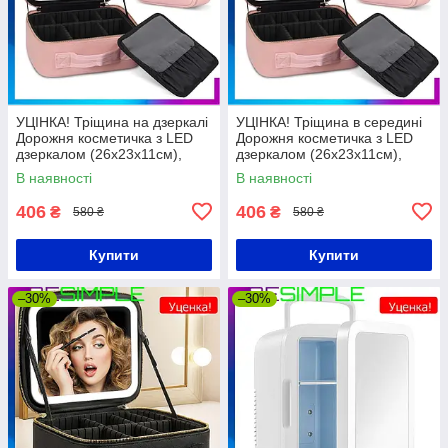
УЦІНКА! Тріщина на дзеркалі
УЦІНКА! Тріщина в середині
Дорожня косметичка з LED
Дорожня косметичка з LED
дзеркалом (26х23х11см),
дзеркалом (26х23х11см),
Рожева / Органайзер валіза
Рожева / Органайзер валіза
В наявності
В наявності
для косметики
для косметики
406
406
₴
₴
580 ₴
580 ₴
Купити
Купити
–30%
–30%