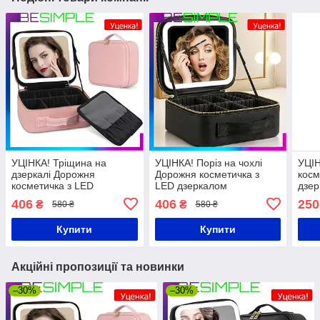
УЦІНКА! Тріщина на
УЦІНКА! Поріз на чохлі
УЦІ
дзеркалі Дорожня
Дорожня косметичка з
косм
косметичка з LED
LED дзеркалом
дзер
дзеркалом (26х23х11см),
(26х23х11см) /
Роже
406
406
250
₴
₴
580 ₴
580 ₴
Рожева / Органайзер
Органайзер валіза для
валі
валіза для косметики
косметики
Купити
Купити
Акційні пропозиції та новинки
–30%
–30%