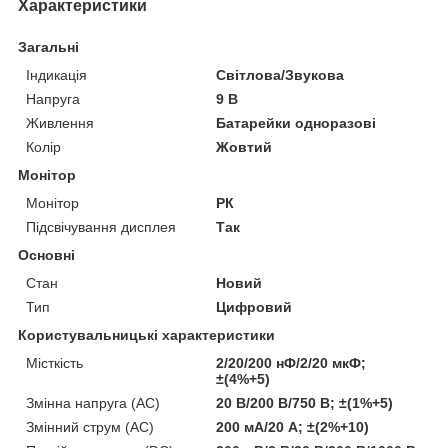
Характеристики
Загальні
Індикація
Світлова/Звукова
Напруга
9 В
Живлення
Батарейки одноразові
Колір
Жовтий
Монітор
Монітор
РК
Підсвічування дисплея
Так
Основні
Стан
Новий
Тип
Цифровий
Користувальницькі характеристики
Місткість
2/20/200 нФ/2/20 мкФ;
±(4%+5)
Змінна напруга (AC)
20 В/200 В/750 В; ±(1%+5)
Змінний струм (AC)
200 мА/20 А; ±(2%+10)