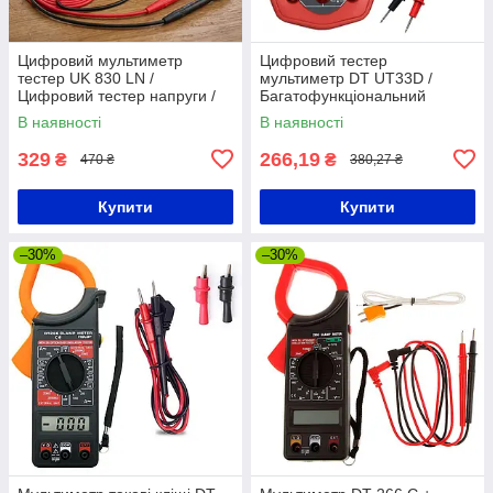
Цифровий мультиметр
Цифровий тестер
тестер UK 830 LN /
мультиметр DT UT33D /
Цифровий тестер напруги /
Багатофункціональний
Тестер електричний
мультиметр / Тестер напруги
В наявності
В наявності
329
266,19
₴
₴
470 ₴
380,27 ₴
Купити
Купити
–30%
–30%