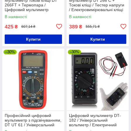
Мультиметр токові кліщі DT
Мультиметр DT 266 C +
266FT + Термопара /
Токові кліщі / Тестер напруги
Цифровий мультиметр
/ Електровимірювальні кліщі
тестер / Токовимірні кліщі
В наявності
В наявності
425
389
₴
₴
607,14 ₴
555,71 ₴
Купити
Купити
–30%
–30%
Професійний цифровий
Цифровий мультиметр DT-
мультиметр з підсвічуванням,
182 / Універсальний
DT UT 61 / Універсальний
вольтметр / Електричний
електричний тестер напруги
тестер напруги