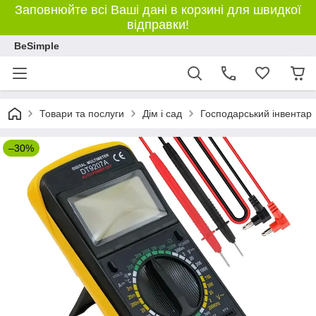
Заповнюйте всі Ваші дані в корзині для швидкої
відправки!
BeSimple
Товари та послуги
Дім і сад
Господарський інвентар
–30%