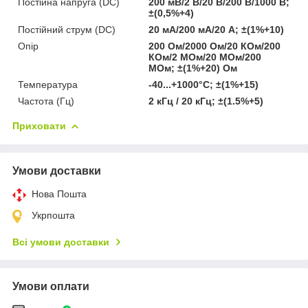
Постійна напруга (DC)
200 мВ/2 В/20 В/200 В/1000 В;
±(0,5%+4)
Постійний струм (DC)
20 мА/200 мА/20 А; ±(1%+10)
Опір
200 Ом/2000 Ом/20 КОм/200
КОм/2 МОм/20 МОм/200
МОм; ±(1%+20) Ом
Температура
-40...+1000°C; ±(1%+15)
Частота (Гц)
2 кГц / 20 кГц; ±(1.5%+5)
Приховати
Умови доставки
Нова Пошта
Укрпошта
Всі умови доставки
Умови оплати