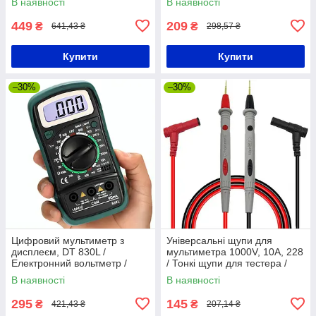
В наявності
В наявності
449
209
₴
₴
641,43 ₴
298,57 ₴
Купити
Купити
–30%
–30%
Цифровий мультиметр з
Універсальні щупи для
дисплеєм, DT 830L /
мультиметра 1000V, 10А, 228
Електронний вольтметр /
/ Тонкі щупи для тестера /
Автоматичний тестер напруги
Щупи до цифрових тестерів
В наявності
В наявності
295
145
₴
₴
421,43 ₴
207,14 ₴