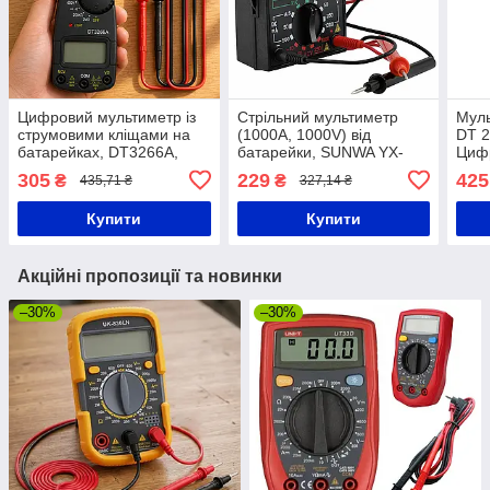
Цифровий мультиметр із
Стрільний мультиметр
Муль
струмовими кліщами на
(1000А, 1000V) від
DT 2
батарейках, DT3266A,
батарейки, SUNWA YX-
Циф
Чорний / Цифровий
1000A, Чорний / Тестер
тест
305
229
425
₴
₴
435,71 ₴
327,14 ₴
тестер напруги / Тестер
стрілочний / Вольтмерт /
мультиметр
Мультиметр аналоговий
Купити
Купити
Акційні пропозиції та новинки
–30%
–30%