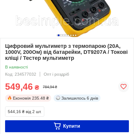
Цифровий мультиметр з термопарою (20А,
1000V, 200Ом) від батарейки, DT9207A / Токові
кліщі / Тестер мультиметр
В наявності
Код: 234577032
Опт і роздріб
549,46
₴
784,94 ₴
Економія
235.48 ₴
Залишилось
6 днів
544,16 ₴
від 2 шт.
Купити