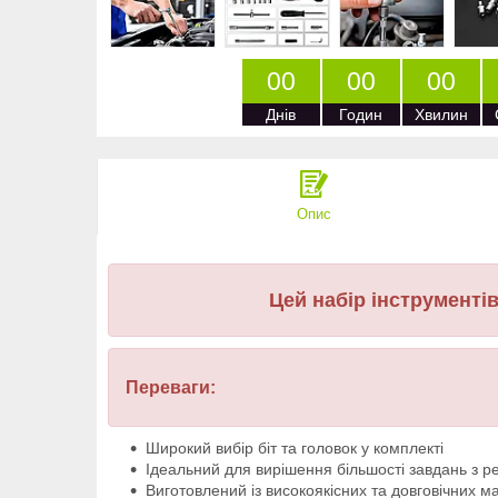
0
0
0
0
0
0
Днів
Годин
Хвилин
Опис
Цей набір інструменті
Переваги:
Широкий вибір біт та головок у комплекті
Ідеальний для вирішення більшості завдань з р
Виготовлений із високоякісних та довговічних ма