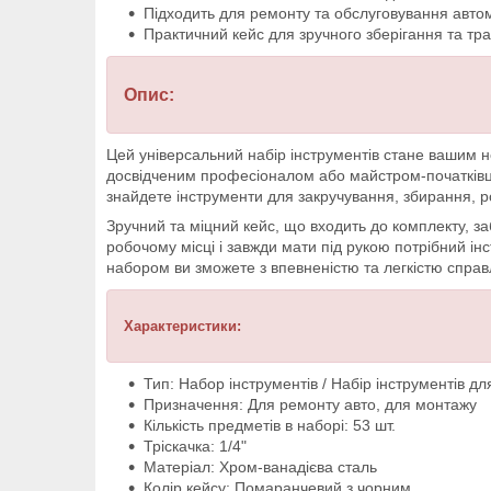
Підходить для ремонту та обслуговування автом
Практичний кейс для зручного зберігання та тр
Опис:
Цей універсальний набір інструментів стане вашим н
досвідченим професіоналом або майстром-початківце
знайдете інструменти для закручування, збирання, р
Зручний та міцний кейс, що входить до комплекту, за
робочому місці і завжди мати під рукою потрібний ін
набором ви зможете з впевненістю та легкістю спра
Характеристики:
Тип: Набор інструментів / Набір інструментів дл
Призначення: Для ремонту авто, для монтажу
Кількість предметів в наборі: 53 шт.
Тріскачка: 1/4"
Матеріал: Хром-ванадієва сталь
Колір кейсу: Помаранчевий з чорним