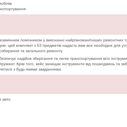
обілів
анспортування
езамінним помічником у виконанні найрізноманітніших ремонтних та 
м, цей комплект з 53 предметів надасть вам все необхідне для усп
озбирання та загального ремонту.
безпечує надійне зберігання та легке транспортування всіх інструм
струмент. Крім того, кейс захищає інструменти від пошкоджень та з
влятися з будь-якими завданнями.
я авто