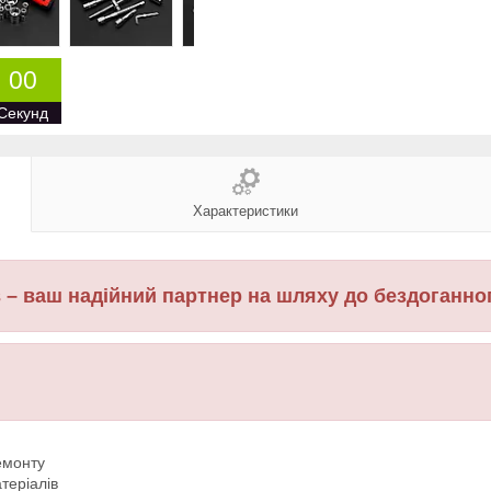
0
0
Секунд
Характеристики
в – ваш надійний партнер на шляху до бездоганно
емонту
теріалів