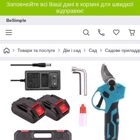
Заповнюйте всі Ваші дані в корзині для швидкої
відправки!
BeSimple
Товари та послуги
Дім і сад
Сад
Садове приладд