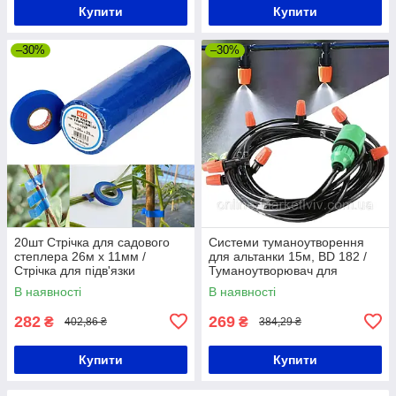
Купити
Купити
–30%
–30%
20шт Стрічка для садового
Системи туманоутворення
степлера 26м х 11мм /
для альтанки 15м, BD 182 /
Стрічка для підв'язки
Туманоутворювач для
винограду / Стрічка для
альтанок та саду
В наявності
В наявності
степлера
282
269
₴
₴
402,86 ₴
384,29 ₴
Купити
Купити