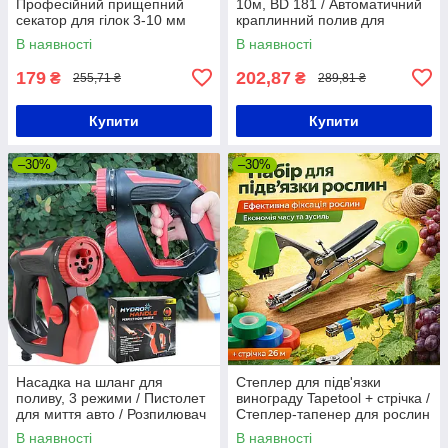
Професійний прищепний
10м, BD 181 / Автоматичний
секатор для гілок 3-10 мм
краплинний полив для
рослин / Комплект для
В наявності
В наявності
поливу
179
202,87
₴
₴
255,71 ₴
289,81 ₴
Купити
Купити
–30%
–30%
Насадка на шланг для
Степлер для підв'язки
поливу, 3 режими / Пистолет
винограду Tapetool + стрічка /
для миття авто / Розпилювач
Степлер-тапенер для рослин
на шланг
/ Тапенер для підв'язки
В наявності
В наявності
рослин / Степлер садовий