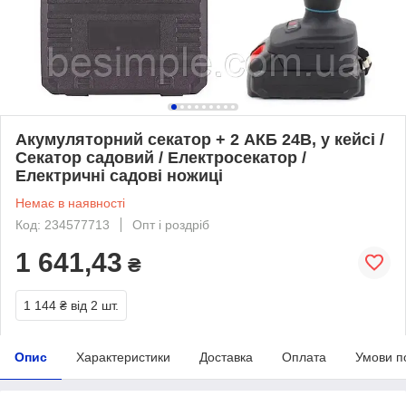
Акумуляторний секатор + 2 АКБ 24В, у кейсі /
Секатор садовий / Електросекатор /
Електричні садові ножиці
Немає в наявності
Код: 234577713
Опт і роздріб
1 641,43
₴
1 144 ₴
від 2 шт.
Опис
Характеристики
Доставка
Оплата
Умови п