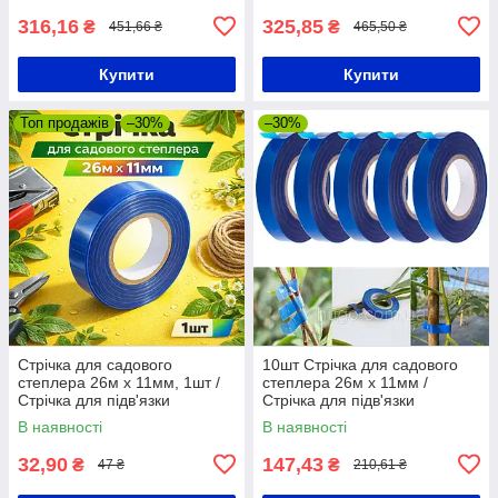
316,16
325,85
₴
₴
451,66 ₴
465,50 ₴
Купити
Купити
Топ продажів
–30%
–30%
Стрічка для садового
10шт Стрічка для садового
степлера 26м х 11мм, 1шт /
степлера 26м х 11мм /
Стрічка для підв'язки
Стрічка для підв'язки
винограду / Стрічка для
винограду / Стрічка для
В наявності
В наявності
степлера
степлера
32,90
147,43
₴
₴
47 ₴
210,61 ₴