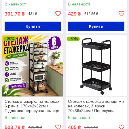
Етажерка у ванну / Полиця
на коліщатках / Стелаж на
В наявності
В наявності
на коліщатках / Стелаж на
коліщатках
кухню
301,70
429
₴
₴
431 ₴
612,86 ₴
Купити
Купити
–30%
–30%
Стелаж етажерка на колесах,
Стелаж етажерка з полицями
6 рівнів, 170х42х32см /
на колесах, 3 яруси,
Підлогова пересувна полиця
70x36x24см / Пересувна
для кухні / Полиця етажерка
полиця для кухні / Етажерка у
В наявності
В наявності
ванну
503,79
405
₴
₴
719,70 ₴
578,57 ₴