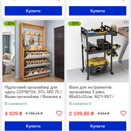
Купити
Купити
–30%
–30%
Підлоговий органайзер для
Візок для інструментів
одягу 220*80*24, STL-MD 75 /
органайзер 3 рівні,
Вішак-органайзер / Вішалка в
86х61x31см, MZY-857 /
передпокій
Пересувний органайзер для
В наявності
В наявності
інструментів
4 029
2 109,80
₴
₴
5 755,71 ₴
3 014 ₴
Купити
Купити