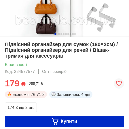
Підвісний органайзер для сумок (180×2см) /
Підвісний органайзер для речей / Вішак-
тримач для аксесуарів
В наявності
Код: 234577577
Опт і роздріб
179
₴
255,71 ₴
Економія
76.71 ₴
Залишилось
4 дні
174 ₴
від 2 шт.
Купити