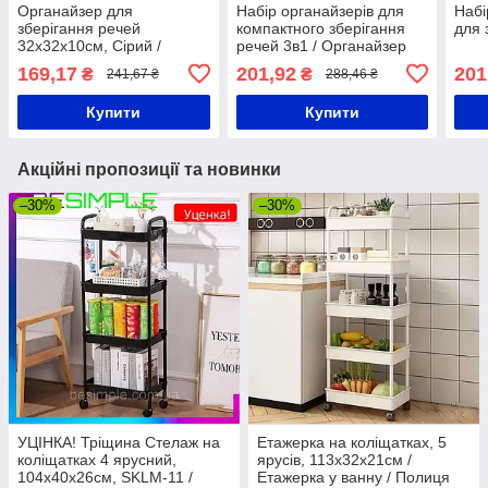
Органайзер для
Набір органайзерів для
Набі
зберігання речей
компактного зберігання
для 
32x32x10см, Сірий /
речей 3в1 / Органайзер
Органайзер для одягу /
для білизни та шкарпеток
169,17
201,92
201
₴
₴
241,67 ₴
288,46 ₴
Органайзер для нижньої
у шафу
білизни
Купити
Купити
Акційні пропозиції та новинки
–30%
–30%
УЦІНКА! Тріщина Стелаж на
Етажерка на коліщатках, 5
коліщатках 4 ярусний,
ярусів, 113х32х21см /
104х40х26см, SKLM-11 /
Етажерка у ванну / Полиця