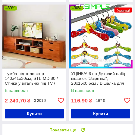
–30%
–30%
Тумба під телевізор
УЦІНКА! 6 шт Дитячий набір
140х41х30см, STL-MD 80 /
вішалок "Звірятка",
Стінка у вітальню під TV /
28х15х0.6см / Вішалка для
Тумба під ТВ / Стінка під ТВ
дитячого одягу / Тремпелі
В наявності
В наявності
для дітей
2 240,70
116,90
₴
₴
3 201 ₴
167 ₴
Купити
Купити
Показати ще