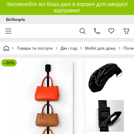
Заповнюйте всі Ваші дані в корзині для швидкої
відправки!
BeSimple
Товари та послуги
Дім і сад
Меблі для дому
Полиц
–30%