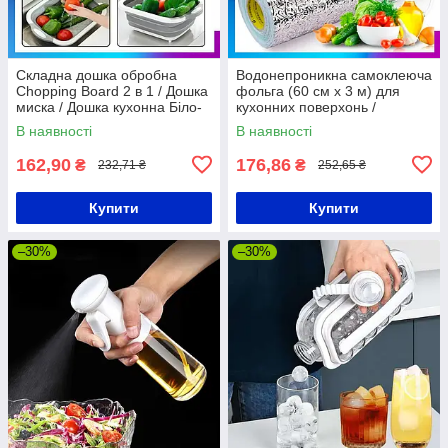
Складна дошка обробна
Водонепроникна самоклеюча
Chopping Board 2 в 1 / Дошка
фольга (60 см х 3 м) для
миска / Дошка кухонна Біло-
кухонних поверхонь /
сіра
Алюмінієва фольга
В наявності
В наявності
162,90
176,86
₴
₴
232,71 ₴
252,65 ₴
Купити
Купити
–30%
–30%