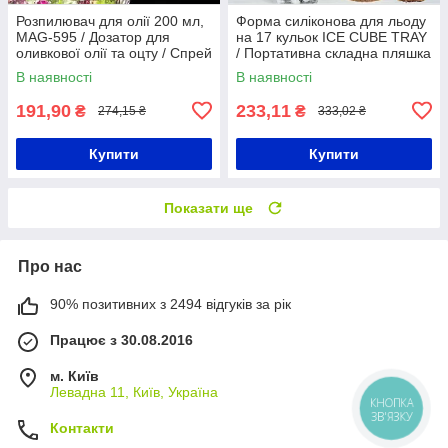
Розпилювач для олії 200 мл,
Форма силіконова для льоду
MAG-595 / Дозатор для
на 17 кульок ICE CUBE TRAY
оливкової олії та оцту / Cпрей
/ Портативна складна пляшка
для олії
для льоду
В наявності
В наявності
191,90
233,11
₴
₴
274,15 ₴
333,02 ₴
Купити
Купити
Показати ще
Про нас
90% позитивних з 2494 відгуків за рік
Працює з 30.08.2016
м. Київ
Левадна 11, Київ, Україна
КНОПКА
ЗВ'ЯЗКУ
Контакти