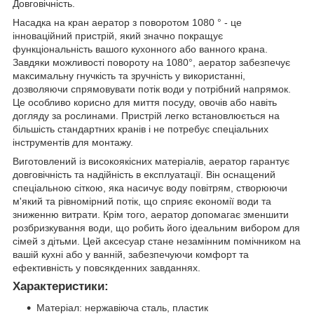
Довговічність.
Насадка на кран аератор з поворотом 1080 ° - це
інноваційний пристрій, який значно покращує
функціональність вашого кухонного або ванного крана.
Завдяки можливості повороту на 1080°, аератор забезпечує
максимальну гнучкість та зручність у використанні,
дозволяючи спрямовувати потік води у потрібний напрямок.
Це особливо корисно для миття посуду, овочів або навіть
догляду за рослинами. Пристрій легко встановлюється на
більшість стандартних кранів і не потребує спеціальних
інструментів для монтажу.
Виготовлений із високоякісних матеріалів, аератор гарантує
довговічність та надійність в експлуатації. Він оснащений
спеціальною сіткою, яка насичує воду повітрям, створюючи
м'який та рівномірний потік, що сприяє економії води та
зниженню витрати. Крім того, аератор допомагає зменшити
розбризкування води, що робить його ідеальним вибором для
сімей з дітьми. Цей аксесуар стане незамінним помічником на
вашій кухні або у ванній, забезпечуючи комфорт та
ефективність у повсякденних завданнях.
Характеристики:
Матеріал: нержавіюча сталь, пластик