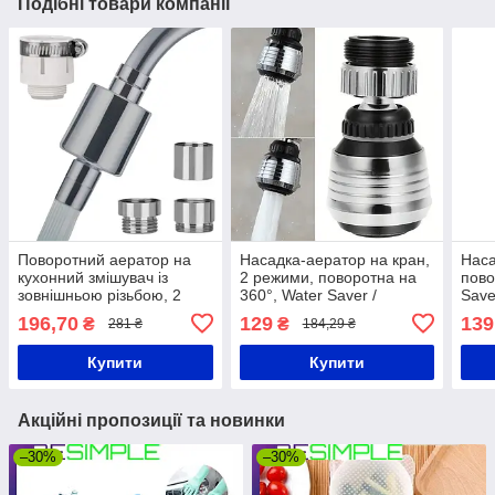
Подібні товари компанії
Поворотний аератор на
Насадка-аератор на кран,
Наса
кухонний змішувач із
2 режими, поворотна на
пово
зовнішньою різьбою, 2
360°, Water Saver /
Save
режими / Водозберігаючий
Насадка на кран / Аератор
водо
196,70
129
139
₴
₴
281 ₴
184,29 ₴
фільтр на кран
для змішувача
зміш
Купити
Купити
Акційні пропозиції та новинки
–30%
–30%