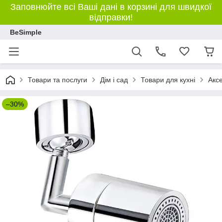
Заповнюйте всі Ваші дані в корзині для швидкої
відправки!
BeSimple
Товари та послуги
Дім і сад
Товари для кухні
Аксе
–30%