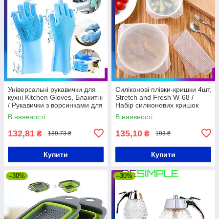
Універсальні рукавички для
Силіконові плівки-кришки 4шт,
кухні Kitchen Gloves, Блакитні
Stretch and Fresh W-68 /
/ Рукавички з ворсинками для
Набір силіконових кришок
прибирання
для зберігання їжі
В наявності
В наявності
132,81
135,10
₴
₴
189,73 ₴
193 ₴
Купити
Купити
–30%
–30%