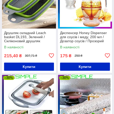
Друшляк складний Leach
Диспенсер Honey Dispenser
basket DL193, Зелений /
для соусів і меду, 200 мл /
Силіконовий друшляк
Дозатор соусів / Прозорий
трансформер для овочів та
дозатор меду
В наявності
В наявності
фруктів
215,40
175
₴
₴
307,71 ₴
250 ₴
Купити
Купити
–30%
–30%