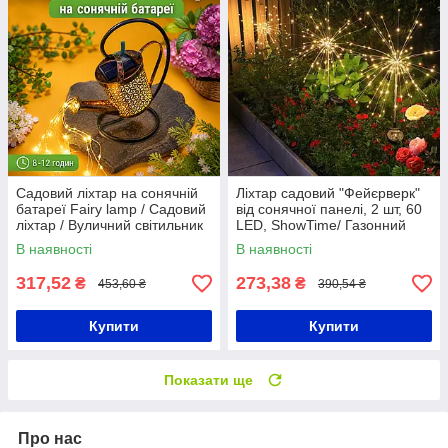
Садовий ліхтар на сонячній
Ліхтар садовий "Фейєрверк"
батареї Fairy lamp / Садовий
від сонячної панелі, 2 шт, 60
ліхтар / Вуличний світильник
LED, ShowTime/ Газонний
ліхтар від сонячної енергії
В наявності
В наявності
317,52
273,38
₴
₴
453,60 ₴
390,54 ₴
Купити
Купити
Показати ще
Про нас