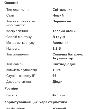
Основні
Тип освітлення
Світильник
Стан
Новий
Тип освітлення за
Переносне
мобільністю
Колір світіння
Теплий білий
Спосіб монтажу
В грунт
Матеріал корпусу
Алюміній
Напруга
1.2 В
Тип живлення
Сонячна батарея,
Акумулятор
Тип лампи
Світлодіодна
Кількість в упаковці
1 шт.
Ступінь захисту IP
66
Джерело світла
Діоди
Розміри
Висота
42.5 см
Користувальницькі характеристики
Колір квіток
Жовтий