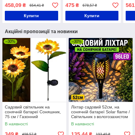
світильник / Садовий
білий / Ліхтар для саду /
пане
458,09
475
561
₴
₴
654,41 ₴
678,57 ₴
ліхтар
Декоративний ліхтар
садовий
Купити
Купити
Акційні пропозиції та новинки
–30%
–30%
Садовий світильник на
Ліхтар садовий 52см, на
сонячній батареї Соняшник,
сонячній батареї Solar flame /
75 см / Газонний
Світильник з вологозахистом
світлодіодний ліхтар
/ Ліхтар з ефектом полум'я
В наявності
В наявності
349
135,44
₴
₴
498,57 ₴
193,49 ₴