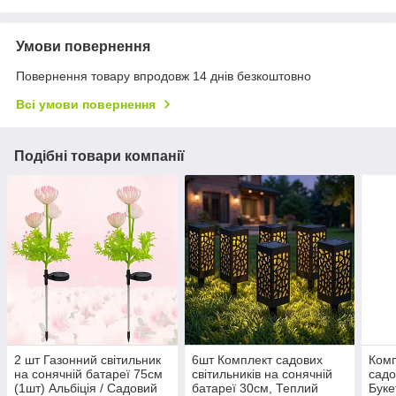
Умови повернення
Повернення товару впродовж 14 днів безкоштовно
Всі умови повернення
Подібні товари компанії
2 шт Газонний світильник
6шт Комплект садових
Комп
на сонячній батареї 75см
світильників на сонячній
садо
(1шт) Альбіція / Садовий
батареї 30см, Теплий
Буке