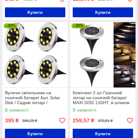
Купити
Купити
–30%
–30%
Вуличні світильники на
Комплект 2 шт Газонний
сонячній батареї 4шт, Solar
ліхтар на сонячній батареї
Disk / Садові ліхтарі /
MAXI DISC LIGHT, зі штиком
Світильники садові
для газону / Садовий
В наявності
В наявності
світильник
395
259,57
₴
₴
564,29 ₴
370,81 ₴
Купити
Купити