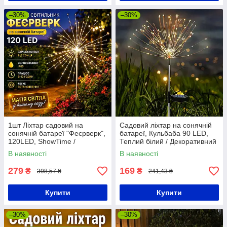
–30%
–30%
1шт Ліхтар садовий на
Садовий ліхтар на сонячній
сонячній батареї "Феєрверк",
батареї, Кульбаба 90 LED,
120LED, ShowTime /
Теплий білий / Декоративний
Газонний ліхтар салют /
вуличний світильник
В наявності
В наявності
Вуличний ліхтар
279
169
₴
₴
398,57 ₴
241,43 ₴
Купити
Купити
–30%
–30%