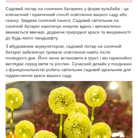
Садовий ліхтар на сонячних батареях у формі кульбаби - це
елегантний і практичний спосіб освітлення вашого саду або
газону. Завдяки сонячній панелі, Садовий світильник на
сонячній батареї накопичує енергію вдень і автоматично
вмикається ввечері, додаючи природної краси та вишуканості
до будь-якого ландшафту.
З вбудованим акумулятором, садовий ліхтар на сонячній
батареї забезпечує тривале освітлення навіть після
похмурого дня. Його легко встановити в грунт, і він гармонійно
виглядає серед квітів та рослин. Сучасний дизайн у поєднанні
з функціональністю робить світильник садовий ідеальним для
підкреслення краси вашого саду.