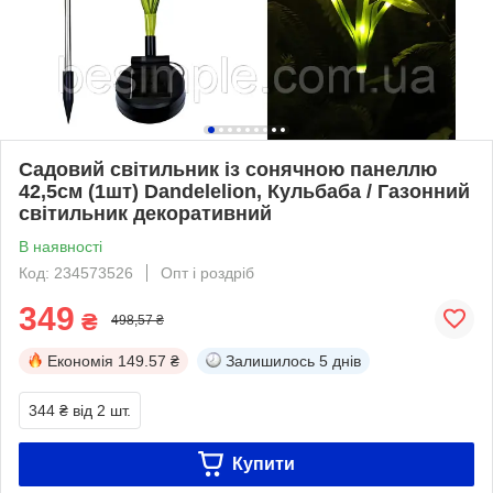
Садовий світильник із сонячною панеллю
42,5см (1шт) Dandelelion, Кульбаба / Газонний
світильник декоративний
В наявності
Код: 234573526
Опт і роздріб
349
₴
498,57 ₴
Економія
149.57 ₴
Залишилось
5 днів
344 ₴
від 2 шт.
Купити