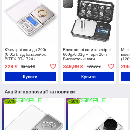
Ювелірні ваги до 200г
Електронні ваги ювелірні
Міні
(0,01г), від батарейок,
600gx0,01g + гиря 20г /
ювел
BITEK BT-1724 /
Високоточні ваги
(120
Електронні грамові ваги /
кишенькові / Цифрові міні
Scal
229
349,99
206
₴
₴
327,14 ₴
499,99 ₴
Міні ваги
ваги
Купити
Купити
Акційні пропозиції та новинки
–30%
–30%