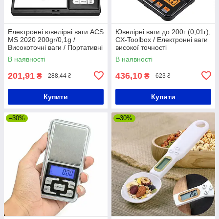
Електронні ювелірні ваги ACS
Ювелірні ваги до 200г (0,01г),
MS 2020 200gr/0,1g /
CX-Toolbox / Електронні ваги
Високоточні ваги / Портативні
високої точності
ваги
В наявності
В наявності
201,91
436,10
₴
₴
288,44 ₴
623 ₴
Купити
Купити
–30%
–30%