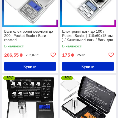
Ваги електронні ювелірні до
Електронні ваги до 100 г
200г, Pocket Scale / Ваги
Pocket Scale, ( 119х60х18 мм
грамові
) / Кишенькові ваги / Ваги для
ювелірів
В наявності
В наявності
206,55
175
₴
₴
295,07 ₴
250 ₴
Купити
Купити
–30%
–30%