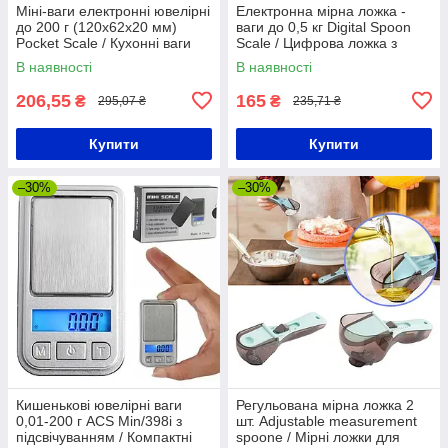
Міні-ваги електронні ювелірні
Електронна мірна ложка -
до 200 г (120x62x20 мм)
ваги до 0,5 кг Digital Spoon
Pocket Scale / Кухонні ваги
Scale / Цифрова ложка з
вагами
В наявності
В наявності
206,55
165
₴
₴
295,07 ₴
235,71 ₴
Купити
Купити
–30%
–30%
Кишенькові ювелірні ваги
Регульована мірна ложка 2
0,01-200 г ACS Min/398i з
шт. Adjustable measurement
підсвічуванням / Компактні
spoone / Мірні ложки для