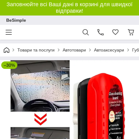
Заповнюйте всі Ваші дані в корзині для швидкої
відправки!
BeSimple
Товари та послуги
Автотовари
Автоаксесуари
Губ
–30%