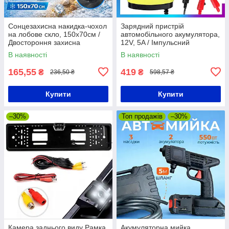
Сонцезахисна накидка-чохол
Зарядний пристрій
на лобове скло, 150х70см /
автомобільного акумулятора,
Двостороння захисна
12V, 5A / Імпульсний
накидка на скло авто /
автоматичний зарядний
В наявності
В наявності
Автомобільний захисний
пристрій
чохол
165,55
419
₴
₴
236,50 ₴
598,57 ₴
Купити
Купити
–30%
Топ продажів
–30%
Камера заднього виду Рамка
Акумуляторна мийка