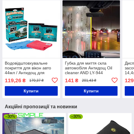
Водовідштовхувальне
Губка для миття скла
Дисп
покриття для вікон авто
автомобіля Антидощ Oil
засо
44мл / Антидощ для
cleaner AND LY-944
14,4
лобового скла / Антидощ
Червона
для 
119,26
141
129
₴
₴
170,37 ₴
201,43 ₴
для авто
кухо
дис
Купити
Купити
Акційні пропозиції та новинки
–30%
–30%