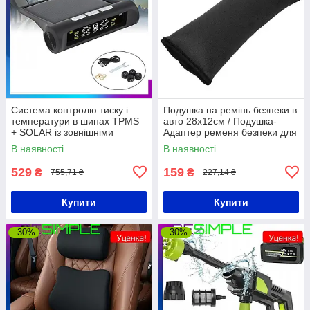
Система контролю тиску і
Подушка на ремінь безпеки в
температури в шинах TPMS
авто 28х12см / Подушка-
+ SOLAR із зовнішніми
Адаптер ременя безпеки для
датчиками і сонячною
дітей
В наявності
В наявності
панеллю
529
159
₴
₴
755,71 ₴
227,14 ₴
Купити
Купити
–30%
–30%