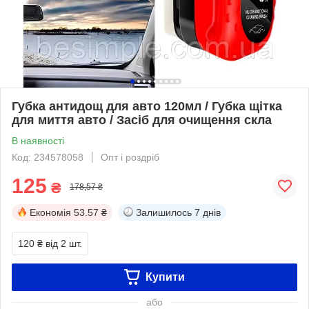
Губка антидощ для авто 120мл / Губка щітка
для миття авто / Засіб для очищення скла
В наявності
Код: 234578058
Опт і роздріб
125
₴
178,57 ₴
Економія
53.57 ₴
Залишилось
7 днів
120 ₴
від 2 шт.
Купити
або