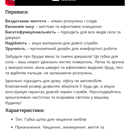
Переваги:
Бездоганна чистота
– ніяких розлучень і слідів.
Економія часу
– миттєве та ефективне очищення.
Багатофункціональність
– підходить для всіх видів скла та
дзеркал.
Надійність
– міцні матеріали для довгої служби.
Зручність
– ергономічний дизайн для комфортної роботи.
Забудьте про брудні вікна та тьмяні дзеркала! Ця губка для
скла – ваш секрет ідеально чистих поверхонь. Легка та зручна
у використанні, вона швидко та ефективно видаляє бруд, пил
та відбитки пальців, не залишаючи розлучень.
Ідеально підходить для дому, офісу чи автомобіля.
Компактний розмір дозволяє зберігати її будь-де, а міцна
конструкція гарантує довгий термін служби. Насолоджуйтесь
кришталевою чистотою та яскравим світлом у вашому
будинку!
Характеристики:
Тип: Губка щітка для чищення меблів
Призначення: Чищення, знежирення, миття та