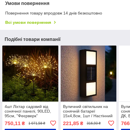
Умови повернення
Повернення товару впродовж 14 днів безкоштовно
Всі умови повернення
Подібні товари компанії
4шт Ліхтар садовий від
Вуличний світильник на
Вули
сонячної панелі, 90LED,
сонячній батареї
соня
95см, "Феєрверк"
15х4,8см, 1шт / Настінний
ДК, 
ShowTime / Вуличний
LED ліхтар / Фасадний
Стац
750,11
221,85
766
₴
₴
1 071,58 ₴
316,93 ₴
газонний LED світильник
світильник
Світ