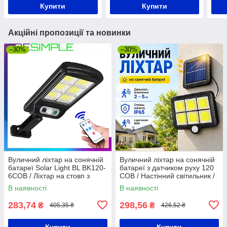
Купити
Купити
Акційні пропозиції та новинки
–30%
–30%
Вуличний ліхтар на сонячній
Вуличний ліхтар на сонячній
батареї Solar Light BL BK120-
батареї з датчиком руху 120
6COB / Ліхтар на стовп з
COB / Настінний світильник /
пультом ДУ
Світильник вуличний
В наявності
В наявності
283,74
298,56
₴
₴
405,35 ₴
426,52 ₴
Купити
Купити