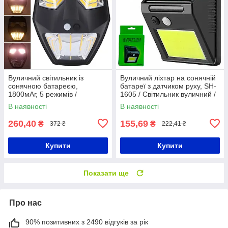
Вуличний світильник із
Вуличний ліхтар на сонячній
сонячною батареєю,
батареї з датчиком руху, SH-
1800мАг, 5 режимів /
1605 / Світильник вуличний /
Настінний ліхтар на вулицю /
Прожектор
В наявності
В наявності
Вуличний ліхтар
260,40
155,69
₴
₴
372 ₴
222,41 ₴
Купити
Купити
Показати ще
Про нас
90% позитивних з 2490 відгуків за рік