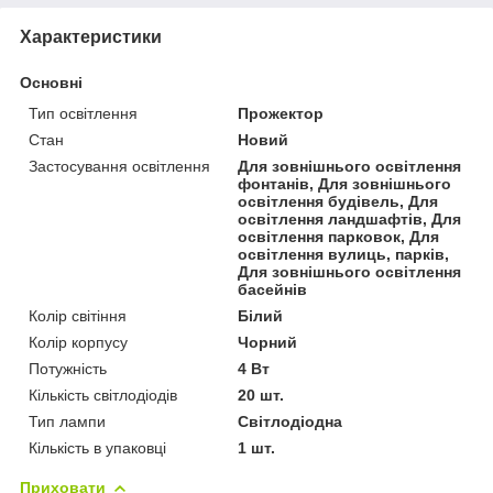
Характеристики
Основні
Тип освітлення
Прожектор
Стан
Новий
Застосування освітлення
Для зовнішнього освітлення
фонтанів, Для зовнішнього
освітлення будівель, Для
освітлення ландшафтів, Для
освітлення парковок, Для
освітлення вулиць, парків,
Для зовнішнього освітлення
басейнів
Колір світіння
Білий
Колір корпусу
Чорний
Потужність
4 Вт
Кількість світлодіодів
20 шт.
Тип лампи
Світлодіодна
Кількість в упаковці
1 шт.
Приховати