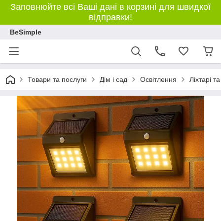
Заповнюйте всі Ваші дані в корзині для швидкої
відправки!
BeSimple
Товари та послуги
Дім і сад
Освітлення
Ліхтарі т