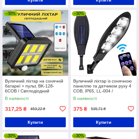
–30%
–30%
Вуличний ліхтар на сонячній
Вуличний ліхтар із сонячною
батареї + пульт, BK-128-
панеллю та датчиком руху 4
6COB / Світлодіодний
COB, IP65, LL-004 /
прожектор вуличний /
Світлодіодний прожектор на
В наявності
В наявності
Вуличний світильник з
стовп
датчиком руху
317,25
375
₴
₴
453,22 ₴
535,71 ₴
Купити
Купити
–30%
–30%