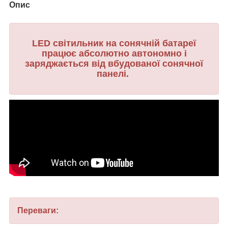
Опис
LED світильник на сонячній батареї
працює абсолютно автономно і
заряджається від вбудованої сонячної
панелі.
Переваги: