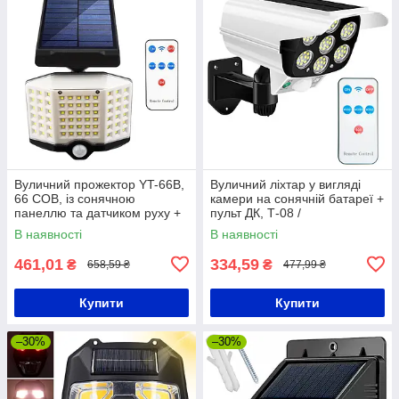
Вуличний прожектор YT-66B,
Вуличний ліхтар у вигляді
66 COB, із сонячною
камери на сонячній батареї +
панеллю та датчиком руху +
пульт ДК, Т-08 /
Пульт / Світильник-ліхтар на
Водонепроникний LED
В наявності
В наявності
стовп
світильник
461,01
334,59
₴
₴
658,59 ₴
477,99 ₴
Купити
Купити
–30%
–30%