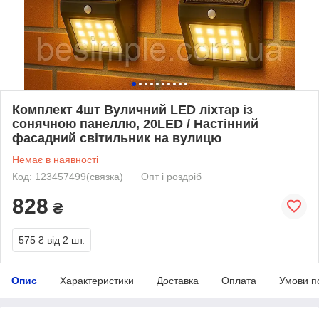
Комплект 4шт Вуличний LED ліхтар із
сонячною панеллю, 20LED / Настінний
фасадний світильник на вулицю
Немає в наявності
Код: 123457499(связка)
Опт і роздріб
828
₴
575 ₴
від 2 шт.
Опис
Характеристики
Доставка
Оплата
Умови п