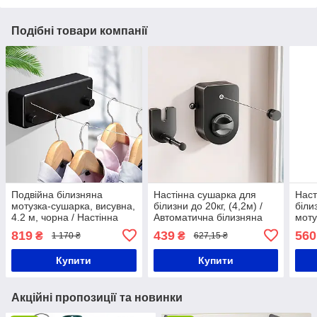
Подібні товари компанії
Подвійна білизняна
Настінна сушарка для
Наст
мотузка-сушарка, висувна,
білизни до 20кг, (4,2м) /
біли
4.2 м, чорна / Настінна
Автоматична білизняна
моту
сушарка для одягу /
мотузка / Висувна сушка
Вису
819
439
560
₴
₴
1 170 ₴
627,15 ₴
Мотузка для сушіння
для одягу / Сушарка на
сушк
білизни
балкон
Купити
Купити
Акційні пропозиції та новинки