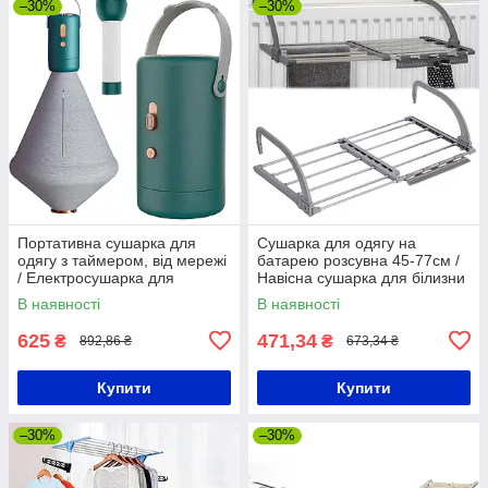
–30%
–30%
Портативна сушарка для
Сушарка для одягу на
одягу з таймером, від мережі
батарею розсувна 45-77см /
/ Електросушарка для
Навісна сушарка для білизни
білизни / Міні сушарка
/ Сушарка на батарею
В наявності
В наявності
електрична
625
471,34
₴
₴
892,86 ₴
673,34 ₴
Купити
Купити
–30%
–30%