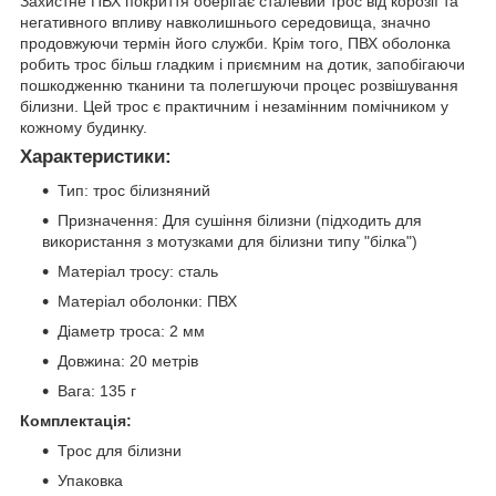
Захистне ПВХ покриття оберігає сталевий трос від корозії та
негативного впливу навколишнього середовища, значно
продовжуючи термін його служби. Крім того, ПВХ оболонка
робить трос більш гладким і приємним на дотик, запобігаючи
пошкодженню тканини та полегшуючи процес розвішування
білизни. Цей трос є практичним і незамінним помічником у
кожному будинку.
Характеристики:
Тип: трос білизняний
Призначення: Для сушіння білизни (підходить для
використання з мотузками для білизни типу "білка")
Матеріал тросу: сталь
Матеріал оболонки: ПВХ
Діаметр троса: 2 мм
Довжина: 20 метрів
Вага: 135 г
Комплектація:
Трос для білизни
Упаковка