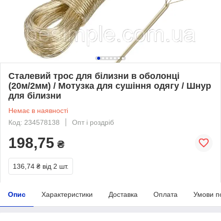
Сталевий трос для білизни в оболонці
(20м/2мм) / Мотузка для сушіння одягу / Шнур
для білизни
Немає в наявності
Код: 234578138
Опт і роздріб
198,75
₴
136,74 ₴
від 2 шт.
Опис
Характеристики
Доставка
Оплата
Умови п