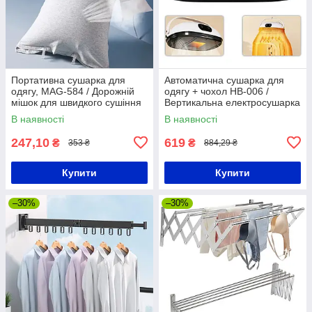
Портативна сушарка для
Автоматична сушарка для
одягу, MAG-584 / Дорожній
одягу + чохол HB-006 /
мішок для швидкого сушіння
Вертикальна електросушарка
одягу
для білизни з таймером
В наявності
В наявності
247,10
619
₴
₴
353 ₴
884,29 ₴
Купити
Купити
–30%
–30%