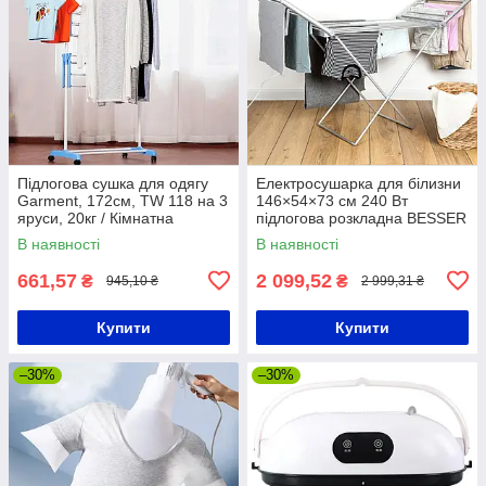
Підлогова сушка для одягу
Електросушарка для білизни
Garment, 172см, TW 118 на 3
146×54×73 см 240 Вт
яруси, 20кг / Кімнатна
підлогова розкладна BESSER
сушарка білизни
10292 / Електрична сушарка
В наявності
В наявності
661,57
2 099,52
₴
₴
945,10 ₴
2 999,31 ₴
Купити
Купити
–30%
–30%