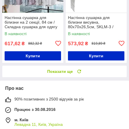
Настінна сушарка для
Настінна сушарка для
білизни на 2 секції, 84 см /
білизни висувна,
Складна сушарка для одягу
80х70х26,5см, SKLM-3 /
на балкон / Сушка для одягу
Вішалка сушарка для одягу /
В наявності
В наявності
Сушка для речей
617,62
573,92
₴
₴
882,32 ₴
819,89 ₴
Купити
Купити
Показати ще
Про нас
90% позитивних з 2500 відгуків за рік
Працює з 30.08.2016
м. Київ
Левадна 11, Київ, Україна