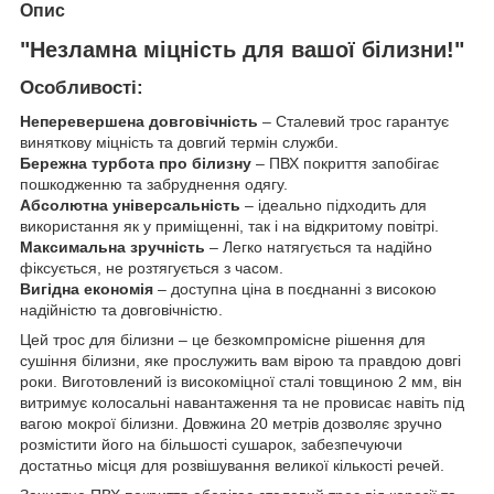
Опис
"Незламна міцність для вашої білизни!"
Особливості:
Неперевершена довговічність
– Сталевий трос гарантує
виняткову міцність та довгий термін служби.
Бережна турбота про білизну
– ПВХ покриття запобігає
пошкодженню та забруднення одягу.
Абсолютна універсальність
– ідеально підходить для
використання як у приміщенні, так і на відкритому повітрі.
Максимальна зручність
– Легко натягується та надійно
фіксується, не розтягується з часом.
Вигідна економія
– доступна ціна в поєднанні з високою
надійністю та довговічністю.
Цей трос для білизни – це безкомпромісне рішення для
сушіння білизни, яке прослужить вам вірою та правдою довгі
роки. Виготовлений із високоміцної сталі товщиною 2 мм, він
витримує колосальні навантаження та не провисає навіть під
вагою мокрої білизни. Довжина 20 метрів дозволяє зручно
розмістити його на більшості сушарок, забезпечуючи
достатньо місця для розвішування великої кількості речей.