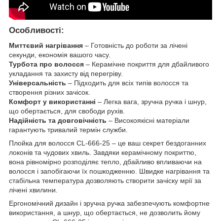
Особливості:
Миттєвий нагрівання
– Готовність до роботи за лічені
секунди, економія вашого часу.
Турбота про волосся
– Керамічне покриття для дбайливого
укладання та захисту від перегріву.
Універсальність
– Підходить для всіх типів волосся та
створення різних зачісок.
Комфорт у використанні
– Легка вага, зручна ручка і шнур,
що обертається, для свободи рухів.
Надійність та довговічність
– Високоякісні матеріали
гарантують тривалий термін служби.
Плойка для волосся CL-666-25 – це ваш секрет бездоганних
локонів та чудових хвиль. Завдяки керамічному покриттю,
вона рівномірно розподіляє тепло, дбайливо впливаючи на
волосся і запобігаючи їх пошкодженню. Швидке нагрівання та
стабільна температура дозволяють створити зачіску мрії за
лічені хвилини.
Ергономічний дизайн і зручна ручка забезпечують комфортне
використання, а шнур, що обертається, не дозволить йому