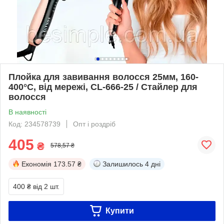
Плойка для завивання волосся 25мм, 160-
400°С, від мережі, CL-666-25 / Стайлер для
волосся
В наявності
Код: 234578739
Опт і роздріб
405
₴
578,57 ₴
Економія
173.57 ₴
Залишилось
4 дні
400 ₴
від 2 шт.
Купити