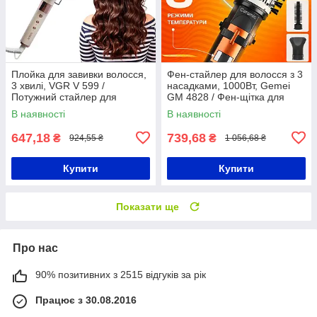
Плойка для завивки волосся,
Фен-стайлер для волосся з 3
3 хвилі, VGR V 599 /
насадками, 1000Вт, Gemei
Потужний стайлер для
GM 4828 / Фен-щітка для
укладання волосся / Плойка
волосся з обертанням /
В наявності
В наявності
для локонів
Сушка для волос
647,18
739,68
₴
₴
924,55 ₴
1 056,68 ₴
Купити
Купити
Показати ще
Про нас
90% позитивних з 2515 відгуків за рік
Працює з 30.08.2016