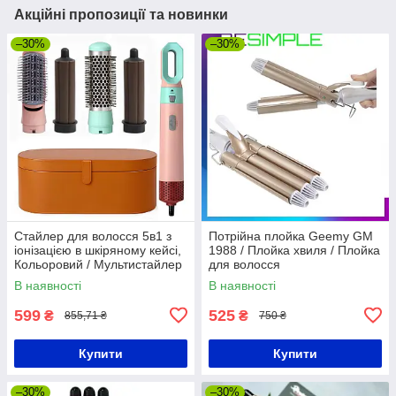
Акційні пропозиції та новинки
–30%
–30%
Стайлер для волосся 5в1 з
Потрійна плойка Geemy GM
іонізацією в шкіряному кейсі,
1988 / Плойка хвиля / Плойка
Кольоровий / Мультистайлер
для волосся
для волосся / Стайлер для
В наявності
В наявності
укладання волосся
599
525
₴
₴
855,71 ₴
750 ₴
Купити
Купити
–30%
–30%