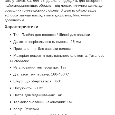
заплутатися. CL-666-25 ідеально підходить для створення
найрізноманітніших образів – від легких пляжних хвиль до
розкішних голлівудських локонів. З цією плойкою ваше
волосся завжди виглядатиме здоровим, блискучим і
доглянутим.
Характеристики:
Тип: Плойка для волосся / Щипці для завивки
Діаметр нагрівального елемента: 25 мм
Призначення: Для завивки волосся
Матеріал покриття нагрівального елемента: Титанове
та хромове
Регулювання температури: Так
Діапазон температур: 160-400°С
Шнур, що обертається: 360°
Потужність: 50 Вт
Петля для підвішування: Так
Термоізольований наконечник: Так
Колір: Рожевий