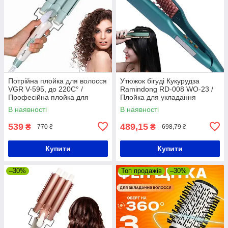
Потрійна плойка для волосся
Утюжок бігуді Кукурудза
VGR V-595, до 220С° /
Ramindong RD-008 WO-23 /
Професійна плойка для
Плойка для укладання
локонів з керамічним
волосся з екраном
В наявності
В наявності
покриттям
539
489,15
₴
₴
770 ₴
698,79 ₴
Купити
Купити
–30%
Топ продажів
–30%