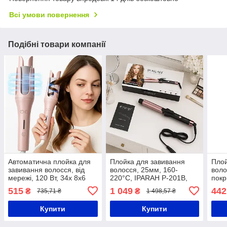
Всі умови повернення
Подібні товари компанії
Автоматична плойка для
Плойка для завивання
Плой
завивання волосся, від
волосся, 25мм, 160-
воло
мережі, 120 Вт, 34х 8х6
220°С, IPARAH P-201B,
покр
см, 36018, Рожевий/
Чорний / Стайлер для
25
515
1 049
442
₴
₴
735,71 ₴
1 498,57 ₴
Праска для волосся/
волосся / Плойка для
Стайлер для волосся
завивки волосся
Купити
Купити