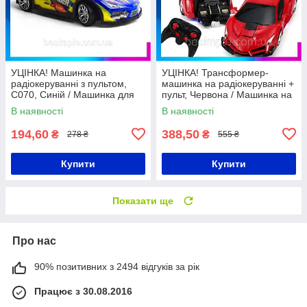
УЦІНКА! Машинка на
УЦІНКА! Трансформер-
радіокеруванні з пультом,
машинка на радіокеруванні +
C070, Синій / Машинка для
пульт, Червона / Машинка на
дріфту з повним приводом /
пульті управління / Іграшкова
В наявності
В наявності
Акумуляторна машинка
машина
194,60
388,50
₴
₴
278 ₴
555 ₴
Купити
Купити
Показати ще
Про нас
90% позитивних з 2494 відгуків за рік
Працює з 30.08.2016