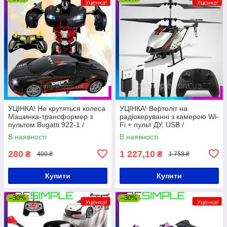
УЦІНКА! Не крутяться колеса
УЦІНКА! Вертоліт на
Машинка-трансформер з
радіокеруванні з камерою Wi-
пультом Bugatti 922-1 /
Fi + пульт ДУ, USB /
Машинка на пульті
Квадрокоптер / Вертоліт на
В наявності
В наявності
управління / Дитяча
пульті / Іграшковий вертоліт
машинка-іграшка
280
1 227,10
₴
₴
400 ₴
1 753 ₴
Купити
Купити
–30%
–30%