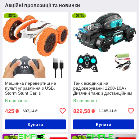
Акційні пропозиції та новинки
–30%
–30%
Машинка перевертиш на
Танк всюдихід на
пульті управління з USB,
радіокеруванні 1200-10A /
Storm Stunt Car, з
Дитячий танк з дистанційним
підсвічуванням / Трюкова
керуванням
В наявності
В наявності
машинка трансформер
425
829,58
₴
₴
607,14 ₴
1 185,11 ₴
Купити
Купити
–30%
–30%