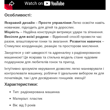
Особливості:
Яскравий дизайн
–
Просте управління
Легко освоїти навіть
новачкам, підходить для дітей та дорослих.
Міцність
– Надійна конструкція витримує удари та зіткнення.
Весілля для всієї родини
– Відмінний спосіб провести час
разом, влаштовуючи гонки та змагання.
Розвиток навичок
–
Стимулює координацію, реакцію та просторове мислення.
Зануртеся у світ швидкості та адреналіну з радіокерованою
машинкою! Ця яскрава та стильна модель стане чудовим
подарунком для любителів гонок та пригод.
Інтуїтивно зрозуміле керування дозволяє легко маневрувати і
контролювати машинку, роблячи її ідеальним вибором як для
початківців, так і для досвідчених гонщиків. емоції!
Характеристики:
Тип: радіокерована машинка
Матеріал: пластик
Вік: від 3 років