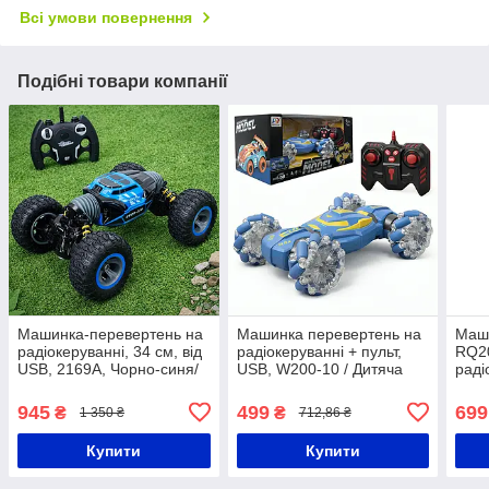
Всі умови повернення
Подібні товари компанії
Машинка-перевертень на
Машинка перевертень на
Маш
радіокеруванні, 34 см, від
радіокеруванні + пульт,
RQ2
USB, 2169A, Чорно-синя/
USB, W200-10 / Дитяча
раді
Трюкова машинка
трюкова машинка /
Трюк
всюдихід/ Машинка на
Машинка всюдихід
керу
945
499
699
₴
₴
1 350 ₴
712,86 ₴
пульті
Міс
Купити
Купити