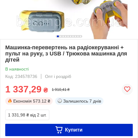
Машинка-перевертень на радіокеруванні +
пульт на руку, з USB / Трюкова машинка для
дітей
В наявності
Код: 234578736
Опт і роздріб
1 337,29
₴
1 910,41 ₴
Економія
573.12 ₴
Залишилось
7 днів
1 331,98 ₴
від 2 шт.
Купити