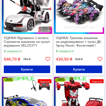
УЦІНКА! Відламано 1 колесо
УЦІНКА! Трюкова машинка
Стріляюча машинка на пульті
на радіокеруванні + пульт ДК,
керування VELOCITY
Spray Racer, Фіолетовий /
DEMON
Радіокерована машинка
В наявності
В наявності
546,70
430,50
₴
₴
781 ₴
615 ₴
Купити
Купити
–30%
–30%