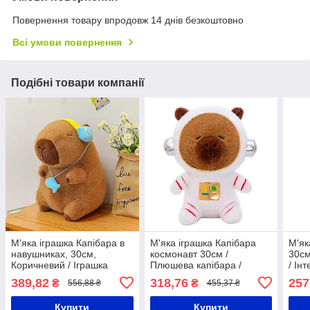
Повернення товару впродовж 14 днів безкоштовно
Всі умови повернення
Подібні товари компанії
М'яка іграшка Капібара в
М'яка іграшка Капібара
М'як
навушниках, 30см,
космонавт 30см /
30см
Коричневий / Іграшка
Плюшева капібара /
/ Ін
плюшева / Плюшева
Інтер'єрна іграшка
Под
389,82
318,76
257
₴
₴
556,88 ₴
455,37 ₴
капібара / Іграшкова
капі
капібара
Купити
Купити