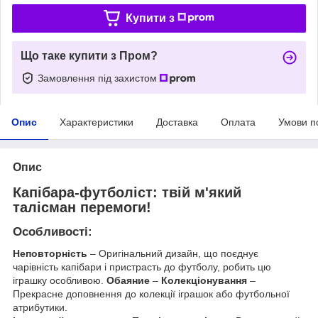
Купити з
Що таке купити з Пром?
Замовлення під захистом
Опис
Характеристики
Доставка
Оплата
Умови п
Опис
Капібара-футболіст: твій м'який
талісман перемоги!
Особливості:
Неповторність
– Оригінальний дизайн, що поєднує
чарівність капібари і пристрасть до футболу, робить цю
іграшку особливою.
Обаяние
–
Колекціонування
–
Прекрасне доповнення до колекції іграшок або футбольної
атрибутики.