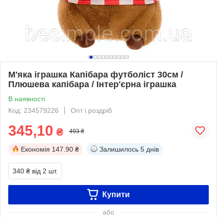
М'яка іграшка Капібара футболіст 30см /
Плюшева капібара / Інтер'єрна іграшка
В наявності
Код: 234579226
Опт і роздріб
345,10
₴
493 ₴
Економія
147.90 ₴
Залишилось
5 днів
340 ₴
від 2 шт.
Купити
або