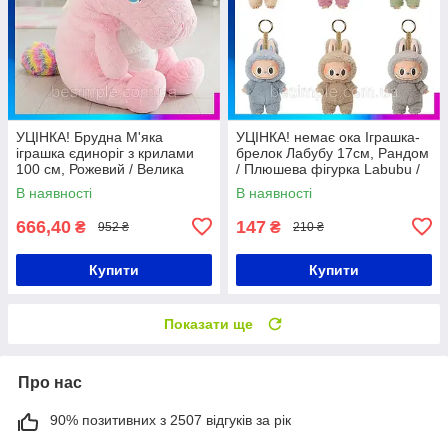
УЦІНКА! Брудна М'яка
УЦІНКА! немає ока Іграшка-
іграшка єдиноріг з крилами
брелок Лабубу 17см, Рандом
100 см, Рожевий / Велика
/ Плюшева фігурка Labubu /
м'яка іграшка для дітей /
М'яка іграшка сюрприз
В наявності
В наявності
Дитяча плюшева іграшка
лабубу
666,40
147
₴
₴
952 ₴
210 ₴
Купити
Купити
Показати ще
Про нас
90% позитивних з 2507 відгуків за рік