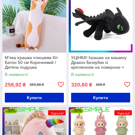
М'яка іграшка плюшева Кіт
УЦІНКА! Іграшка на машину
Батон 50 см Коричневий /
Дракон Беззубик із
Дитяча подушка
кріпленням на поверхню +
для підвішування / М'яка
В наявності
В наявності
іграшка з присоскою
258,92
320,60
₴
₴
369,88 ₴
458 ₴
Купити
Купити
–30%
–30%