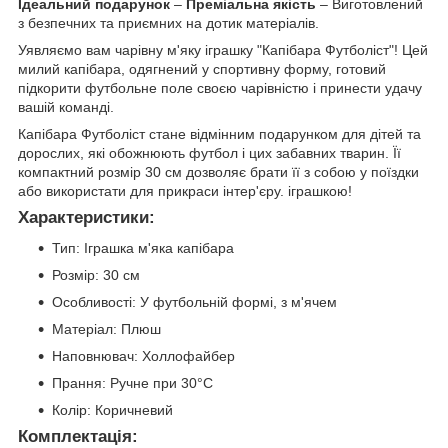
Ідеальний подарунок
–
Преміальна якість
– Виготовлений
з безпечних та приємних на дотик матеріалів.
Уявляємо вам чарівну м'яку іграшку "Капібара Футболіст"! Цей
милий капібара, одягнений у спортивну форму, готовий
підкорити футбольне поле своєю чарівністю і принести удачу
вашій команді.
Капібара Футболіст стане відмінним подарунком для дітей та
дорослих, які обожнюють футбол і цих забавних тварин. Її
компактний розмір 30 см дозволяє брати її з собою у поїздки
або використати для прикраси інтер'єру. іграшкою!
Характеристики:
Тип: Іграшка м'яка капібара
Розмір: 30 см
Особливості: У футбольній формі, з м'ячем
Матеріал: Плюш
Наповнювач: Холлофайбер
Прання: Ручне при 30°С
Колір: Коричневий
Комплектація: