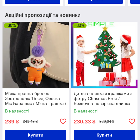
Акційні пропозиції та новинки
–30%
–30%
М'яка іграшка брелок
Дитяча ялинка з іграшками з
Зоотрополіс 15 см, Овечка
фетру Chrismas Free /
Міс Барашкіс / М'яка іграшка /
Безпечна новорічна ялинка
Фігурка брелок / Плюшева
для дітей
В наявності
В наявності
іграшка Zootopia
239
230,33
₴
₴
341,43 ₴
329,04 ₴
Купити
Купити