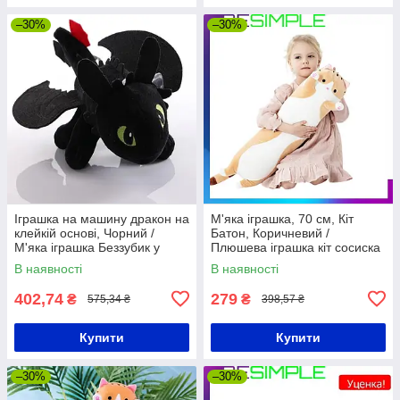
–30%
–30%
Іграшка на машину дракон на
М'яка іграшка, 70 см, Кіт
клейкій основі, Чорний /
Батон, Коричневий /
М'яка іграшка Беззубик у
Плюшева іграшка кіт сосиска
машину
/ Дитяча іграшка обіймашка
В наявності
В наявності
402,74
279
₴
₴
575,34 ₴
398,57 ₴
Купити
Купити
–30%
–30%