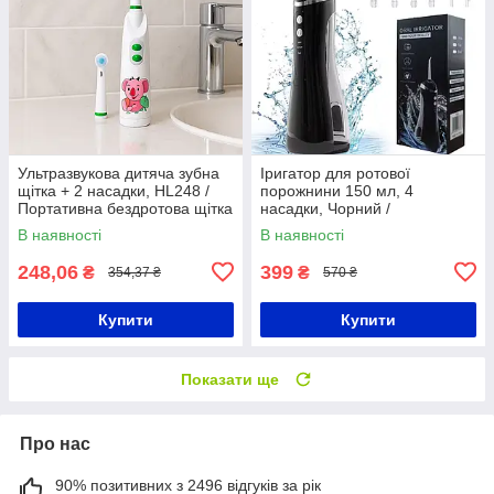
Ультразвукова дитяча зубна
Іригатор для ротової
щітка + 2 насадки, HL248 /
порожнини 150 мл, 4
Портативна бездротова щітка
насадки, Чорний /
для чищення зубів
Портативний іригатор /
В наявності
В наявності
Бездротовий іригатор для
зубів
248,06
399
₴
₴
354,37 ₴
570 ₴
Купити
Купити
Показати ще
Про нас
90% позитивних з 2496 відгуків за рік