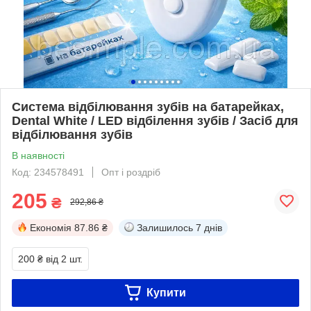
Система відбілювання зубів на батарейках,
Dental White / LED відбілення зубів / Засіб для
відбілювання зубів
В наявності
Код: 234578491
Опт і роздріб
205
₴
292,86 ₴
Економія
87.86 ₴
Залишилось
7 днів
200 ₴
від 2 шт.
Купити