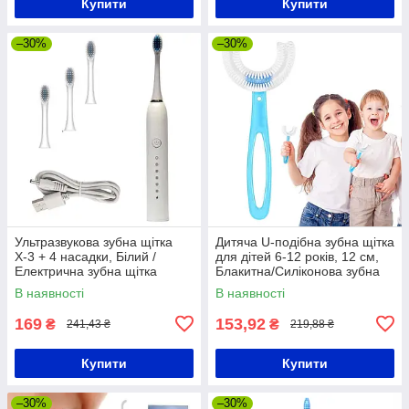
Купити
Купити
–30%
–30%
Ультразвукова зубна щітка
Дитяча U-подібна зубна щітка
Х-3 + 4 насадки, Білий /
для дітей 6-12 років, 12 см,
Електрична зубна щітка
Блакитна/Силіконова зубна
щітка-капа
В наявності
В наявності
169
153,92
₴
₴
241,43 ₴
219,88 ₴
Купити
Купити
–30%
–30%