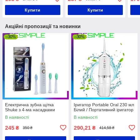
для 
Купити
Купити
Акційні пропозиції та новинки
–30%
–30%
Електрична зубна щітка
Іригатор Portable Oral 230 мл
Shuke з 4-ма насадками
Білий / Портативний іригатор
В наявності
В наявності
245
290,21
₴
₴
350 ₴
414,58 ₴