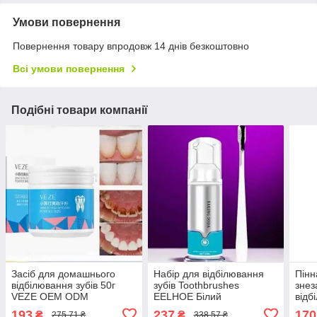
Умови повернення
Повернення товару впродовж 14 днів безкоштовно
Всі умови повернення
Подібні товари компанії
Засіб для домашнього
Набір для відбілювання
Пінн
відбілювання зубів 50г
зубів Toothbrushes
знез
VEZE OEM ODM
EELHOE Білий
відб
Eelh
193
237
170
₴
₴
275,71 ₴
338,57 ₴