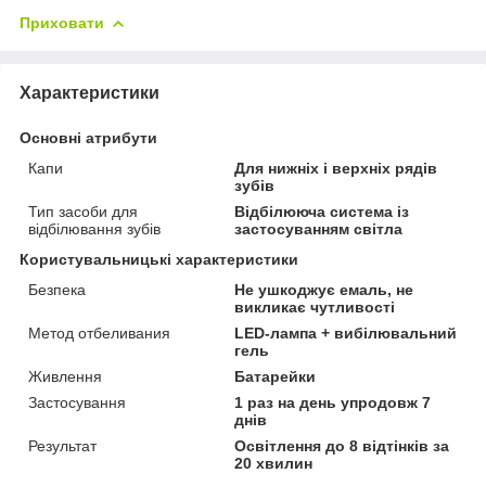
Приховати
Характеристики
Основні атрибути
Капи
Для нижніх і верхніх рядів
зубів
Тип засоби для
Відбілююча система із
відбілювання зубів
застосуванням світла
Користувальницькі характеристики
Безпека
Не ушкоджує емаль, не
викликає чутливості
Метод отбеливания
LED-лампа + вибілювальний
гель
Живлення
Батарейки
Застосування
1 раз на день упродовж 7
днів
Результат
Освітлення до 8 відтінків за
20 хвилин