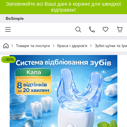
Заповнюйте всі Ваші дані в корзині для швидкої
відправки!
BeSimple
Товари та послуги
Краса і здоров'я
Зубні щітки та Ір
–30%