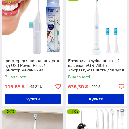
Іригатор для порожнини рота
Електрична зубна щітка + 2
від USB Power Floss /
насадки, VGR V801 /
Іригатор механічний /
Ультразвукова щітка для зубів
Портативний іригатор
/ Акумуляторна зубна щітка
В наявності
В наявності
115,65
636,30
₴
₴
165,21 ₴
909 ₴
Купити
Купити
–30%
–30%