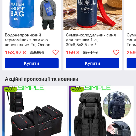
Водонепроникний
Сумка-холодильник синя
Сумк
гермомішок з лямкою
для пляшки 1 л,
синя
через плече 2л, Ocean
30х8,5х8,5 см /
Терм
Pack / Сумка-мішок для
Термочохол / Сумка для
Сумк
153,97
159
259
₴
₴
219,96 ₴
227,14 ₴
захисту речей
пляшки
Купити
Купити
Акційні пропозиції та новинки
–30%
–30%