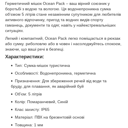
Герметичний мішок Ocean Pack – ваш вірний союзник у
боротьбі з водою та вологою. Ця водонепроникна сумка
об'ємом 5 літрів стане незамінним супутником для любителів
активного відпочинку, пригод та водних видів спорту
гаманець, документи та одяг, навіть у найекстремальніших
ситуаціях.
Легкий і компактний, Ocean Pack легко поміщається в рюкзак
або сумку. риболовлю або в човен і насолоджуйтесь спокоєм,
знаючи, що ваші речі в безпеці.
Характеристики:
Тип: Сумка-мішок туристична
Особливості: Водонепроникна, герметична
Призначення: Для збереження речей від води та
бруду, для плавання, як аварійний буй
Об'єм: 5 літрів
Колір: Помаранчевий, Синій
Клас захисту: IP65
Матеріал: ПВХ на брезентовій основі
Товщина: 1 мм