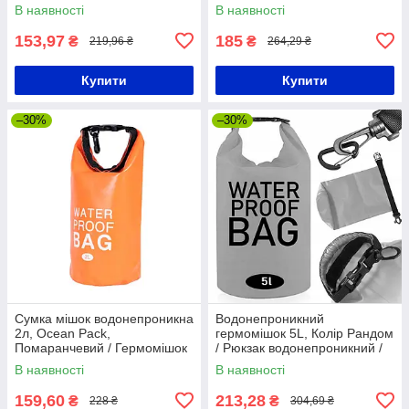
Сумка-мішок для захисту
Водостійкий рюкзак
В наявності
В наявності
речей
153,97
185
₴
₴
219,96 ₴
264,29 ₴
Купити
Купити
–30%
–30%
Сумка мішок водонепроникна
Водонепроникний
2л, Ocean Pack,
гермомішок 5L, Колір Рандом
Помаранчевий / Гермомішок
/ Рюкзак водонепроникний /
/ Сумка для плавання
Водостійка сумка
В наявності
В наявності
159,60
213,28
₴
₴
228 ₴
304,69 ₴