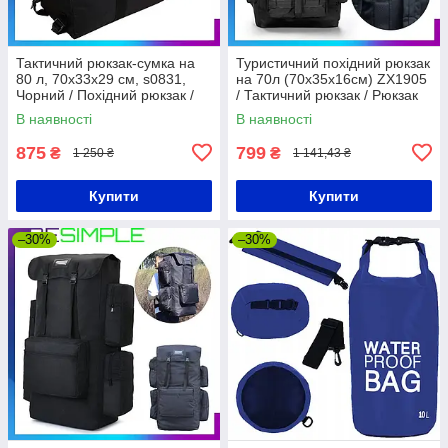
Тактичний рюкзак-сумка на
Туристичний похідний рюкзак
80 л, 70х33х29 см, s0831,
на 70л (70х35х16см) ZX1905
Чорний / Похідний рюкзак /
/ Тактичний рюкзак / Рюкзак
Туристичний рюкзак
для подорожей
В наявності
В наявності
875
799
₴
₴
1 250 ₴
1 141,43 ₴
Купити
Купити
–30%
–30%