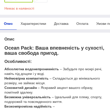
Немає в наявності
Опис
Характеристики
Доставка
Оплата
Умови п
Опис
Ocean Pack: Ваша впевненість у сухості,
ваша свобода пригод.
Особливості:
Абсолютна водонепроникність
– Забудьте про мокрі речі,
навіть під дощем і у воді.
Неймовірна компактність
– Складається до мінімального
розміру, не займає місця.
Соковитий дизайн
– Яскравий акцент вашого образу,
помітний здалеку.
Безмежна універсальність
– Ідеальний для пляжу, спорту,
подорожей та повсякденного життя.
Безкомпромісна надійність
–