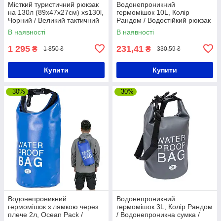
Місткий туристичний рюкзак
Водонепроникний
на 130л (89х47х27см) xs130l,
гермомішок 10L, Колір
Чорний / Великий тактичний
Рандом / Водостійкий рюкзак
рюкзак для походу
/ Водонепроникна сумка
В наявності
В наявності
1 295
231,41
₴
₴
1 850 ₴
330,59 ₴
Купити
Купити
–30%
–30%
Водонепроникний
Водонепроникний
гермомішок з лямкою через
гермомішок 3L, Колір Рандом
плече 2л, Ocean Pack /
/ Водонепроникна сумка /