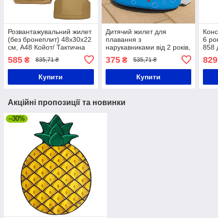
Розвантажувальний жилет
Дитячий жилет для
Конс
(без бронеплит) 48х30х22
плавання з
6 ро
см, A48 Койот/ Тактична
нарукавниками від 2 років,
858 
плитоноска/Завантаження
48х14х23 см, Синій із
45х1
585
375
829
₴
₴
835,71 ₴
535,71 ₴
крабом/плавальний
жилет/
Купити
Купити
Акційні пропозиції та новинки
–30%