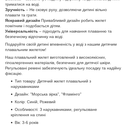
триматися на воді.
Зручність
– Не сковує руху, дозволяючи дитині вільно
плавати та грати.
Яскравий дизайн
Привабливий дизайн робить жилет
помітним і подобається дітям.
Універсальність
– підходить для навчання плаванню та
безпечному відпочинку на воді.
Подаруйте своїй дитині впевненість у воді з нашим дитячим
плавальним жилетом!
Наш плавальний жилет виготовлений з високоякісних,
гіпоалергенних матеріалів, безпечних для дитячої шкіри.
Регульовані ремені забезпечують ідеальну посадку та надійну
фіксацію.
Тип товару: Дитячий жилет плавальний з
нарукавниками
Дизайн: "Морська зірка", "Фламінго"
Колір: Синій, Рожевий
Особливості: З нарукавниками, регульоване
кріплення на спині
Вік: 3-6 років