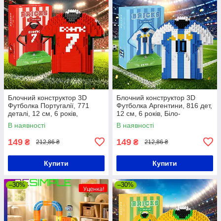
Блочний конструктор 3D
Блочний конструктор 3D
Футболка Португалії, 771
Футболка Аргентини, 816 дет,
деталі, 12 см, 6 років,
12 см, 6 років, Біло-
Червоний / Міні-конструктор
блакитний / Міні-конструктор
В наявності
В наявності
футболка Роналду
футболка Мессі
149
149
₴
₴
212,86 ₴
212,86 ₴
Купити
Купити
–30%
–30%