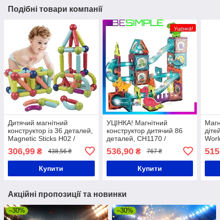
Подібні товари компанії
Дитячий магнітний
УЦІНКА! Магнітний
Магн
конструктор із 36 деталей,
конструктор дитячий 86
діте
Magnetic Sticks H02 /
деталей, СH1170 /
Worl
Конструктор-брусочки на
Конструктор на магнітах /
магн
306,99
536,90
515
₴
₴
438,56 ₴
767 ₴
магнітах для дітей
Розвиваючий конструктор
конс
для дітей
конс
Купити
Купити
Акційні пропозиції та новинки
–30%
–30%