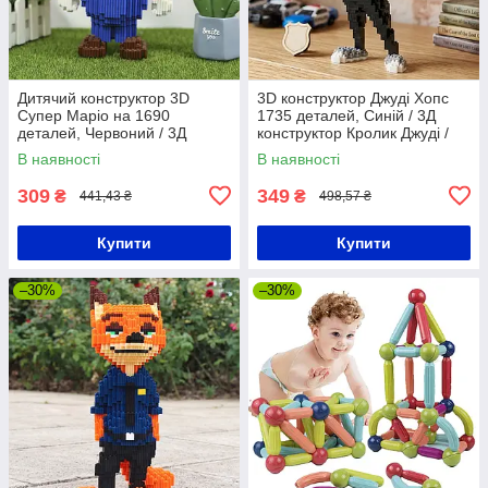
Дитячий конструктор 3D
3D конструктор Джуді Хопс
Супер Маріо на 1690
1735 деталей, Синій / 3Д
деталей, Червоний / 3Д
конструктор Кролик Джуді /
конструктор Super Mario /
Дитячий конструктор
В наявності
В наявності
Конструктор для дітей та
блоковий
дорослих
309
349
₴
₴
441,43 ₴
498,57 ₴
Купити
Купити
–30%
–30%