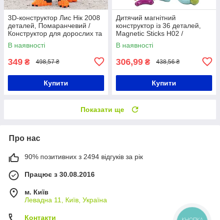
3D-конструктор Лис Нік 2008
Дитячий магнітний
деталей, Помаранчевий /
конструктор із 36 деталей,
Конструктор для дорослих та
Magnetic Sticks H02 /
дітей / 3Д конструктор Нік
Конструктор-брусочки на
В наявності
В наявності
Уайлд із Зверополісу
магнітах для дітей
349
306,99
₴
₴
498,57 ₴
438,56 ₴
Купити
Купити
Показати ще
Про нас
90% позитивних з 2494 відгуків за рік
Працює з 30.08.2016
м. Київ
Левадна 11, Київ, Україна
Контакти
КНОПКА