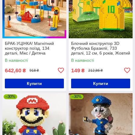
БРАК-УЦІНКА! Магнітний
Блочний конструктор 3D
конструктор поїзд, 134
Футболка Бразилії, 733
деталі, Мікс / Дитяча
деталі, 12 см, 6 років, Жовтий
залізниця антигравітаційна /
/ Міні-конструктор футболка
В наявності
В наявності
Розвиваючий DIY трек
збірної Бразилії №10
642,60
149
₴
₴
918 ₴
212,86 ₴
Купити
Купити
–30%
–30%