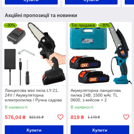
Акційні пропозиції та новинки
–30%
Топ продажів
–30%
Ланцюгова міні пила LY-21,
Акумуляторна ланцюгова
24V / Акумуляторна
пилка 24В, 1500 мАг, TL
електропилка / Ручна садова
0600, з кейсом + 2
пила
акумулятори / Ручна
В наявності
В наявності
електрична пилка
576,04
819
₴
₴
822,91 ₴
1 170 ₴
Купити
Купити