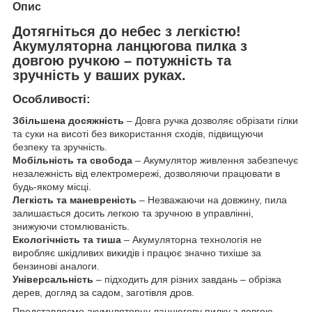
Опис
Дотягніться до небес з легкістю!
Акумуляторна ланцюгова пилка з
довгою ручкою – потужність та
зручність у ваших руках.
Особливості:
Збільшена досяжність
– Довга ручка дозволяє обрізати гілки
та суки на висоті без використання сходів, підвищуючи
безпеку та зручність.
Мобільність та свобода
– Акумулятор живлення забезпечує
незалежність від електромережі, дозволяючи працювати в
будь-якому місці.
Легкість та маневреність
– Незважаючи на довжину, пила
залишається досить легкою та зручною в управлінні,
знижуючи стомлюваність.
Екологічність та тиша
– Акумуляторна технологія не
виробляє шкідливих викидів і працює значно тихіше за
бензинові аналоги.
Універсальність
– підходить для різних завдань – обрізка
дерев, догляд за садом, заготівля дров.
Представляємо акумуляторну ланцюгову пилку з довгою