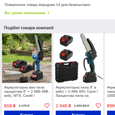
Повернення товару впродовж 14 днів безкоштовно
Всі умови повернення
Подібні товари компанії
Акумуляторна міні пила
Акумуляторна пила 8" в
Акум
ланцюгова 6" + 2 АКБ 48В,
кейсі + 2 АКБ 48V, Синя /
ланц
кейс, MT6, Синій /
Ланцюгова пила на
1000
Електропила портативна /
акумуляторі / Міні пила /
2 ши
Садова пила для обрізки
Електропила для обрізки
Пила
819
1 045
859
₴
₴
1 170 ₴
1 492,86 ₴
дерев
гілок
Купити
Купити