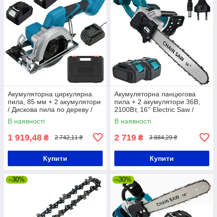
Акумуляторна циркулярна
Акумуляторна ланцюгова
пила, 85 мм + 2 акумулятори
пила + 2 акумулятори 36В,
/ Дискова пила по дереву /
2100Вт, 16'' Electric Saw /
Пила циркулярна ручна
Електропила / Пила на
В наявності
В наявності
акумуляторі
1 919,48
2 719
₴
₴
2 742,11 ₴
3 884,29 ₴
Купити
Купити
–30%
–30%