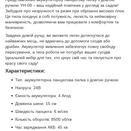
ручкою YH-08 – ваш надійний помічник у догляді за садом!
Забудьте про незручності та ризик при обрізанні високих гілок.
Ця пила поєднує в собі потужність, легкість та неймовірну
маневреність, дозволяючи вам працювати з комфортом та
безпекою.
Завдяки довгій ручці, ви зможете легко дотягнутися до
найважчих місць, не вдаючись до допомоги сходів або
драбин. Акумулятор живлення забезпечує повну свободу
пересування, а тиха робота не потурбує ваших сусідів.
Ідеальний вибір для тих, хто цінує свій час та піклується про
красу свого саду!
Характеристики:
Тип: акумуляторна ланцюгова пилка з довгою ручкою
Напруга: 24В
Ємність акумулятора: 4 Агод
Довжина шини: 15 см
Швидкість ланцюга: 6 м/сек
Кількість оборотів: 8500 об/хв
Час заряджання АКБ: 45 хв