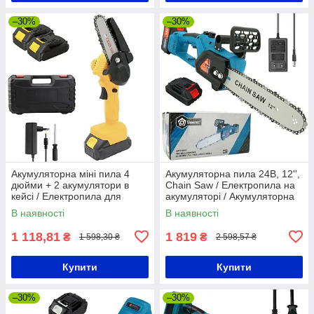
–30%
–30%
Акумуляторна міні пила 4
Акумуляторна пила 24В, 12'',
дюйми + 2 акумулятори в
Chain Saw / Електропила на
кейсі / Електропила для
акумуляторі / Акумуляторна
обрізання дерев / Міні пила
ланцюгова пила
В наявності
В наявності
1 118,81
1 819
₴
₴
1 598,30 ₴
2 598,57 ₴
Купити
Купити
–30%
–30%