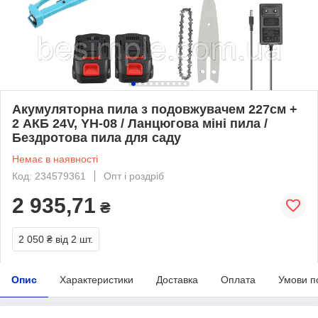
Акумуляторна пила з подовжувачем 227см +
2 АКБ 24V, YH-08 / Ланцюгова міні пила /
Бездротова пила для саду
Немає в наявності
Код: 234579361
Опт і роздріб
2 935,71
₴
2 050 ₴
від 2 шт.
Опис
Характеристики
Доставка
Оплата
Умови п