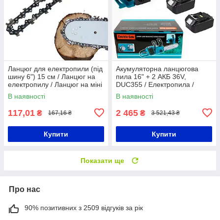
Ланцюг для електропили (під
Акумуляторна ланцюгова
шину 6") 15 см / Ланцюг на
пила 16" + 2 АКБ 36V,
електропилу / Ланцюг на міні
DUC355 / Електропила /
пилу / Ланцюг для пили
Акумуляторна пилка
В наявності
В наявності
ланцюгова
117,01
2 465
₴
₴
167,16 ₴
3 521,43 ₴
Купити
Купити
Показати ще
Про нас
90% позитивних з 2509 відгуків за рік