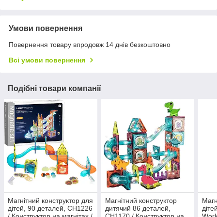
Умови повернення
Повернення товару впродовж 14 днів безкоштовно
Всі умови повернення
Подібні товари компанії
Магнітний конструктор для
Магнітний конструктор
Магн
дітей, 90 деталей, CH1226
дитячий 86 деталей,
діте
/ Конструктор на магнітах /
СH1170 / Конструктор на
Worl