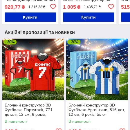
Конструктор магнітний
магнітах / Розвиваючий
магн
920,77
1 005
515
₴
₴
1 315,38 ₴
1 435,71 ₴
конструктор для дітей
конс
конс
Купити
Купити
Акційні пропозиції та новинки
–30%
–30%
Блочний конструктор 3D
Блочний конструктор 3D
Футболка Португалії, 771
Футболка Аргентини, 816 дет,
деталі, 12 см, 6 років,
12 см, 6 років, Біло-
Червоний / Міні-конструктор
блакитний / Міні-конструктор
В наявності
В наявності
футболка Роналду
футболка Мессі