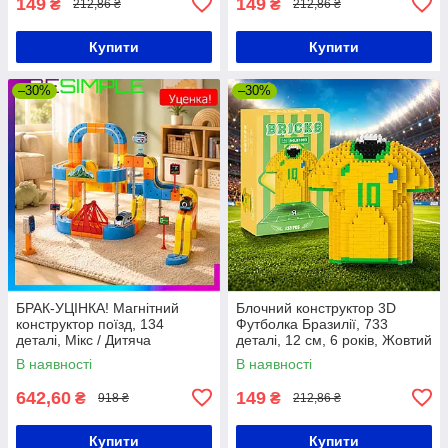
149
149
₴
₴
212,86 ₴
212,86 ₴
Купити
Купити
–30%
–30%
БРАК-УЦІНКА! Магнітний
Блочний конструктор 3D
конструктор поїзд, 134
Футболка Бразилії, 733
деталі, Мікс / Дитяча
деталі, 12 см, 6 років, Жовтий
залізниця антигравітаційна /
/ Міні-конструктор футболка
В наявності
В наявності
Розвиваючий DIY трек
збірної Бразилії №10
642,60
149
₴
₴
918 ₴
212,86 ₴
Купити
Купити