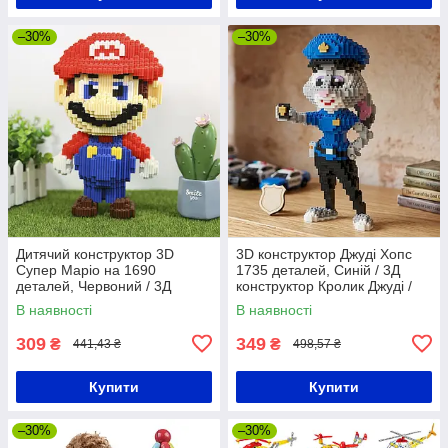
–30%
–30%
Дитячий конструктор 3D
3D конструктор Джуді Хопс
Супер Маріо на 1690
1735 деталей, Синій / 3Д
деталей, Червоний / 3Д
конструктор Кролик Джуді /
конструктор Super Mario /
Дитячий конструктор
В наявності
В наявності
Конструктор для дітей та
блоковий
дорослих
309
349
₴
₴
441,43 ₴
498,57 ₴
Купити
Купити
–30%
–30%