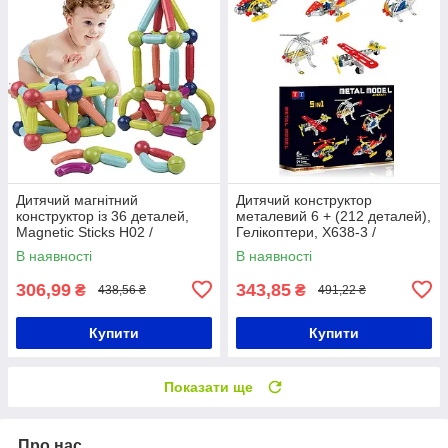
Дитячий магнітний
Дитячий конструктор
конструктор із 36 деталей,
металевий 6 + (212 деталей),
Magnetic Sticks H02 /
Гелікоптери, X638-3 /
Конструктор-брусочки на
Залізний конструктор
В наявності
В наявності
магнітах для дітей
306,99
343,85
₴
₴
438,56 ₴
491,22 ₴
Купити
Купити
Показати ще
Про нас