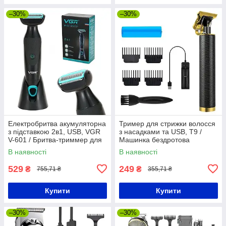
–30%
–30%
Електробритва акумуляторна
Тример для стрижки волосся
з підставкою 2в1, USB, VGR
з насадками та USB, T9 /
V-601 / Бритва-триммер для
Машинка бездротова
носа та вух
акумуляторна для окантовки
В наявності
В наявності
бороди
529
249
₴
₴
755,71 ₴
355,71 ₴
Купити
Купити
–30%
–30%