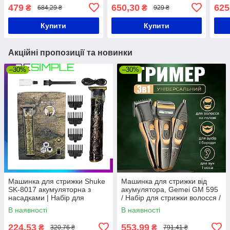
USB, VGR V-930, Зелена /
акумуляторний / Тример
Зеле
479
650,30
625
₴
₴
684,29 ₴
929 ₴
Тример для стрижки
для стрижки
трим
волосся і бороди
три
Купити
Купити
Акційні пропозиції та новинки
–30%
–30%
Машинка для стрижки Shuke
Машинка для стрижки від
SK-8017 акумуляторна з
акумулятора, Gemei GM 595
насадками | Набір для
/ Набір для стрижки волосся /
стрижки стайлер триммер
Електробритва тример /
В наявності
В наявності
Тример акумуляторний
224,53
553,99
₴
₴
320,76 ₴
791,41 ₴