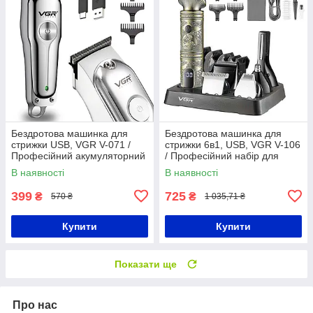
Бездротова машинка для
Бездротова машинка для
стрижки USB, VGR V-071 /
стрижки 6в1, USB, VGR V-106
Професійний акумуляторний
/ Професійний набір для
триммер для волосся і
стрижки волосся та бороди
В наявності
В наявності
бороди
399
725
₴
₴
570 ₴
1 035,71 ₴
Купити
Купити
Показати ще
Про нас