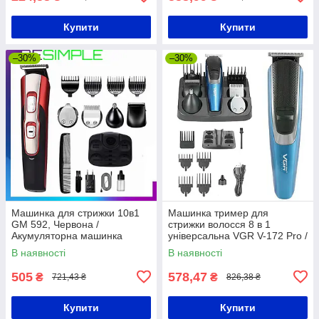
Купити
Купити
–30%
–30%
Машинка для стрижки 10в1
Машинка тример для
GM 592, Червона /
стрижки волосся 8 в 1
Акумуляторна машинка
універсальна VGR V-172 Pro /
триммер з насадками /
Професійна машинка для
В наявності
В наявності
Електробритва
стрижки
505
578,47
₴
₴
721,43 ₴
826,38 ₴
Купити
Купити