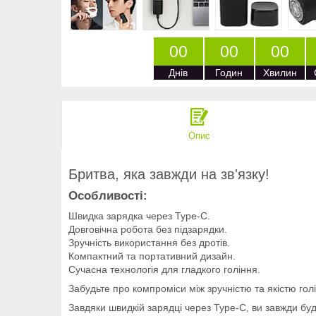
0
0
0
0
0
0
Днів
Годин
Хвилин
Опис
Бритва, яка завжди на зв'язку!
Особливості:
Швидка зарядка через Type-C.
Довговічна робота без підзарядки.
Зручність використання без дротів.
Компактний та портативний дизайн.
Сучасна технологія для гладкого гоління.
Забудьте про компроміси між зручністю та якістю гол
Завдяки швидкій зарядці через Type-C, ви завжди буд