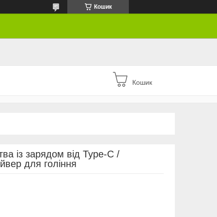
Кошик
Кошик
а із зарядом від Type-C /
йвер для гоління