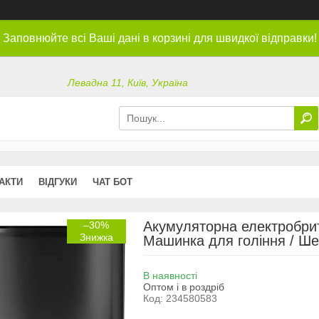
Заповнюйте всі Ваші дані в корзині для швидкої відправки!
Левадна 11, Київ, Україна
АКТИ
ВІДГУКИ
ЧАТ БОТ
Акумуляторна електробритв
–30%
Машинка для гоління / Ше
В наявності
Оптом і в роздріб
Код:
234580583