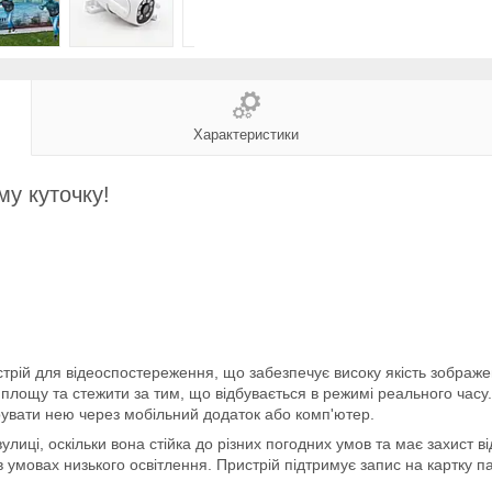
Характеристики
у куточку!
трій для відеоспостереження, що забезпечує високу якість зображ
площу та стежити за тим, що відбувається в режимі реального часу
рувати нею через мобільний додаток або комп'ютер.
иці, оскільки вона стійка до різних погодних умов та має захист ві
 умовах низького освітлення. Пристрій підтримує запис на картку п